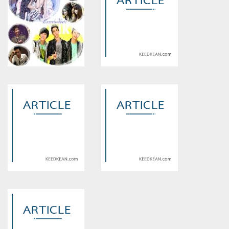
Warning
: Use of undefined
Warning
: Use of undefined
constant article_topic -
constant article_topic -
assumed 'article_topic' (this
assumed 'article_topic' (this
will throw an Error in a future
will throw an Error in a future
version of PHP) in
version of PHP) in
/home/keedkean/domains/keedkean.com/public_html/include/article/sh
/home/keedkean/domains/keedkean.com/pub
on line
534
on line
534
จับตายสามเสือสาว
รักวุ่นวายยัยน่ารัก
Warning
: Use of undefined
Warning
: Use of undefined
constant article_topic -
constant article_topic -
assumed 'article_topic' (this
assumed 'article_topic' (this
will throw an Error in a future
will throw an Error in a future