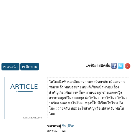
แชร์นิยายฟิคชั่น
แนะนำ
ติดตาม
โทโมะพึ่งขับรถกลับมาจากมหาวิทยาลัย เมื่อลงจาก
รถมาแล้ว พ่อของชายหนุ่มก็เรียกเข้ามาคุยเรื่อง
สำคัญเกี่ยวกับการหมั้นหมายของลูกชายและหญิง
สาวตระกูลศิริมงคลสกุล พ่อโทโมะ : ตาโทโมะ โทโมะ
: ครับคุณพ่อ พ่อโทโมะ : พรุ่งนี้ไม่มีเรียนใช่ไหม โท
โมะ : ว่างครับ พ่อมีอะไรสำคัญหรือเปล่าครับ พ่อโท
โมะ
หมวดหมู่
รัก
,
ชีวิต
สถานะ
จบ