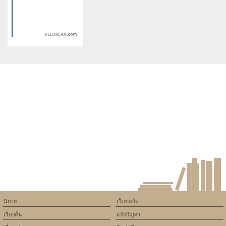
version of PHP) in
version of PHP) in
/home/keedkean/domains/keedkean.com/public_html/include/article/sh
/home/keedkean/domains/keedkean.com/pub
on line
534
on line
534
รักครั้งนี้ถูกเลือกให้เป็นเธอสินะ
ขอรักเธออีกครั้งได้ไหม
Warning
: Use of undefined
constant article_topic -
assumed 'article_topic' (this
will throw an Error in a future
version of PHP) in
/home/keedkean/domains/keedkean.com/public_html/include/article/sh
on line
534
วิวาห์สีเลือด NC
นิยาย
เว็บบอร์ด
เรื่องสั้น
แจ้งปัญหา