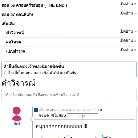
เปิดอ่าน »
ตอน 56 ครอบครัวอบอุ่น ( THE END )
เปิดอ่าน »
ตอน 57 ตอนพิเศษ
เพิ่มเติม
เปิดอ่าน »
คำวิจารณ์
เปิดอ่าน »
ผลโหวต
เปิดอ่าน »
แบบสำรวจ
คำยืนยันของเจ้าของนิยายฟิคชั่น
✓ เรื่องนี้เป็นบทความเก่า ยังไม่ได้ทำการยืนยัน
คำวิจารณ์
* ต้องล็อกอินก่อนครับ ถึงสามารถเขียนวิจารณ์ได้
1
เมื่อ 18 พฤษภาคม พ.ศ. 2556 16.07 น.
^TOP
0
0
first
สนุกกกกกกกกกกกกก !!!