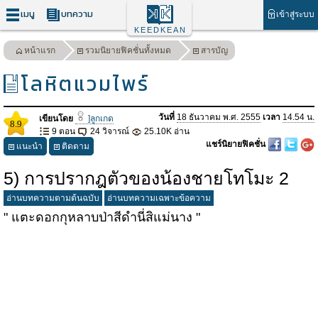
เมนู
บทความ
เข้าสู่ระบบ
KEEDKEAN
หน้าแรก
รวมนิยายฟิคชั่นทั้งหมด
สารบัญ
โลหิตแวมไพร์
วันที่
18 ธันวาคม พ.ศ. 2555
เวลา
14.54 น.
เขียนโดย
]ลูกเกด
8.9
9 ตอน
24 วิจารณ์
25.10K อ่าน
แชร์นิยายฟิคชั่น
แนะนำ
ติดตาม
5) การปรากฎตัวของน้องชายโทโมะ 2
อ่านบทความตามต้นฉบับ
อ่านบทความเฉพาะข้อความ
" แตะดอกกุหลาบป่าสีดำนี่สิแม่นาง "