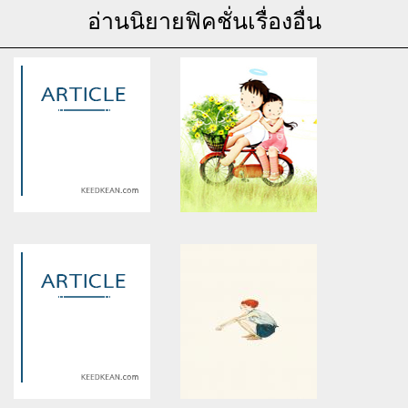
อ่านนิยายฟิคชั่นเรื่องอื่น
Warning
: Use of undefined
Warning
: Use of undefined
constant article_topic -
constant article_topic -
assumed 'article_topic' (this
assumed 'article_topic' (this
will throw an Error in a future
will throw an Error in a future
version of PHP) in
version of PHP) in
/home/keedkean/domains/keedkean.com/public_html/include/article/sh
/home/keedkean/domains/keedkean.com/pub
on line
534
on line
534
The wolf ไอ้พวกหมาป่า (EXO)
ชีวิตวุ่นๆ วัยรุ่นแสบซ่า