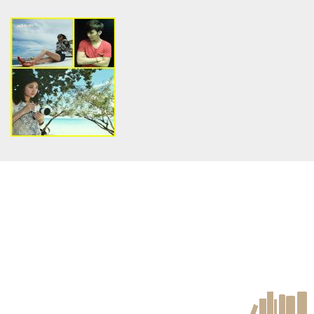
Warning
: Use of undefined
Warning
: Use of undefined
constant article_topic -
constant article_topic -
assumed 'article_topic' (this
assumed 'article_topic' (this
will throw an Error in a future
will throw an Error in a future
version of PHP) in
version of PHP) in
/home/keedkean/domains/keedkean.com/public_html/include/article/sh
/home/keedkean/domains/keedkean.com/pub
on line
534
on line
534
รักครั้งเเรกของฉัน… มันเป็นสีดำ
พอใจรึยัง คนใจร้าย [exo x you]
Warning
: Use of undefined
constant article_topic -
assumed 'article_topic' (this
will throw an Error in a future
version of PHP) in
/home/keedkean/domains/keedkean.com/public_html/include/article/sh
on line
534
เพลิงราคะ