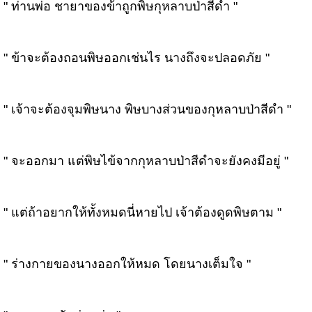
" ท่านพ่อ ชายาของข้าถูกพิษกุหลาบป่าสีดำ "
" ข้าจะต้องถอนพิษออกเช่นไร นางถึงจะปลอดภัย "
" เจ้าจะต้องจุมพิษนาง พิษบางส่วนของกุหลาบป่าสีดำ "
" จะออกมา แต่พิษไข้จากกุหลาบป่าสีดำจะยังคงมีอยู่ "
" แต่ถ้าอยากให้ทั้งหมดนี่หายไป เจ้าต้องดูดพิษตาม "
" ร่างกายของนางออกให้หมด โดยนางเต็มใจ "