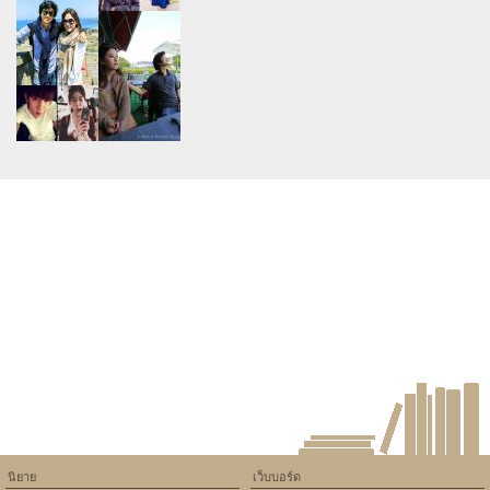
assumed 'article_topic' (this
assumed 'article_topic' (this
will throw an Error in a future
will throw an Error in a future
version of PHP) in
version of PHP) in
/home/keedkean/domains/keedkean.com/public_html/include/article/sh
/home/keedkean/domains/keedkean.com/pub
on line
534
on line
534
ขอรักเธออีกครั้งได้ไหม
วิวาห์สีเลือด NC
Warning
: Use of undefined
constant article_topic -
assumed 'article_topic' (this
will throw an Error in a future
version of PHP) in
/home/keedkean/domains/keedkean.com/public_html/include/article/sh
on line
534
รักร้ายๆของยัยตัวแสบ
นิยาย
เว็บบอร์ด