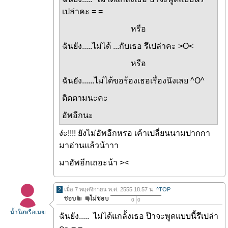
เปล่าคะ = =
หรือ
ฉันยัง.....ไม่ได้ ...กับเธอ รึเปล่าคะ >O<
หรือ
ฉันยัง......ไม่ได้ขอร้องเธอเรื่องนึงเลย ^O^
ติดตามนะคะ
อัพอีกนะ
ง่ะ!!!! ยังไม่อัพอีกหรอ เค้าเปลี่ยนนามปากกา
มาอ่านแล้วน้าาา
มาอัพอีกเถอะน้า ><
2
เมื่อ 7 พฤศจิกายน พ.ศ. 2555 18.57 น.
^TOP
0
0
น้ำใสหรือเมฆ
ฉันยัง..... ไม่ได้แกล้้งเธอ ป๊าจะพูดแบบนี้รึเปล่า