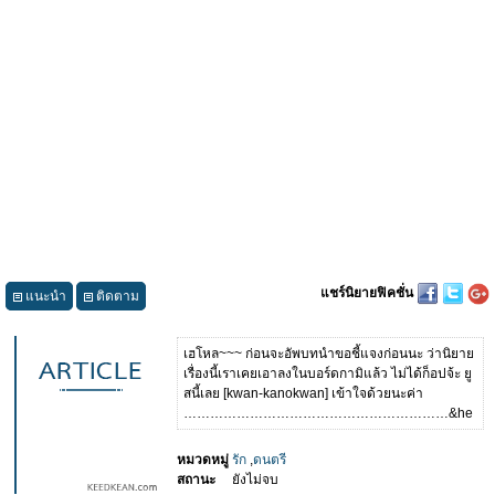
แชร์นิยายฟิคชั่น
แนะนำ
ติดตาม
เฮโหล~~~ ก่อนจะอัพบทนำขอชี้แจงก่อนนะ ว่านิยาย
เรื่องนี้เราเคยเอาลงในบอร์ดกามิแล้ว ไม่ได้ก็อปจ้ะ ยู
สนี้เลย [kwan-kanokwan] เข้าใจด้วยนะค่า
……………………………………………………&he
หมวดหมู่
รัก
,
ดนตรี
สถานะ
ยังไม่จบ