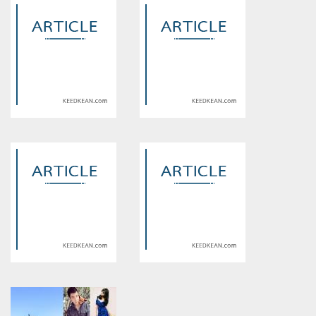
Warning
: Use of undefined
Warning
: Use of undefined
constant article_topic -
constant article_topic -
assumed 'article_topic' (this
assumed 'article_topic' (this
will throw an Error in a future
will throw an Error in a future
version of PHP) in
version of PHP) in
/home/keedkean/domains/keedkean.com/public_html/include/article/sh
/home/keedkean/domains/keedkean.com/pub
on line
534
on line
534
รักวุ่นวายยัยน่ารัก
รักครั้งนี้ถูกเลือกให้เป็นเธอสินะ
Warning
: Use of undefined
Warning
: Use of undefined
constant article_topic -
constant article_topic -