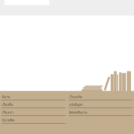
คาสโนว่า
Warning
: Use of undefined
constant article_topic -
assumed 'article_topic' (this
will throw an Error in a future
version of PHP) in
/home/keedkean/domains/keedkean.com/public_html/include/article/sh
on line
534
Racing out รักครั้งนี้ขอเดิมพัน
ด้วยรัก
นิยาย
เว็บบอร์ด
เรื่องสั้น
แจ้งปัญหา
เรื่องเล่า
ติดต่อทีมงาน
นิยายฟิค