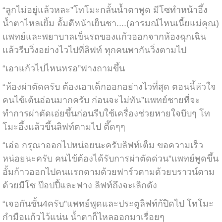
“ลูกไม่อยู่แล้วหละ”โทโมะกลั้นน้ำตาพูด มีโซทำหน้าอึ้ง
น้ำตาไหลเยิ้ม อั้มตีหน้าเย็นชา....(อารมณ์ไหนเนี้ยแม่คุณ)
แพทย์และพยาบาลเข็นรถของแก้วออกจากห้องฉุกเฉิน
แล้วรีบวิ่งอย่างไวไปที่ลิฟท์ ทุกคนพากันวิ่งตามไป
“เอาแก้วไปไหนหรอ”ฟางถามขึ้น
“ห้องผ่าตัดครับ ต้องเอาเด็กออกอย่างไวที่สุด ตอนนี้หัวใจ
คนไข้เต้นอ่อนมากครับ ก่อนจะไม่ทัน”แพทย์ชายที่จะ
ทำการผ่าตัดเอ่ยขึ้นก่อนรีบใช้เครื่องช่วยหายใจบีบๆ โท
โมะอึ้งแล้วขึ้นลิฟท์ตามไป ตี๊ดๆๆ
“เอ่อ กรุณาออกไปหน่อยนะครับลิฟท์เต็ม ขอความเร็ว
หน่อยนะครับ คนไข้ต้องได้รับการผ่าตัดด่วน”แพทย์พูดขึ้น
อั้มก้าวออกไปคนแรกตามด้วยฟาร์วตามด้วยบราวน์ตาม
ด้วยมีโซ ป๊อปปี้และฟาง ลิฟท์ถึงจะเลิกดัง
“เจอกันชั้น4ครับ”แพทย์พูดและประตูลิฟท์ก้ปิดไป โทโมะ
กำมือแก้วไว้แน่น น้ำตาก็ไหลออกมาเรื่อยๆ