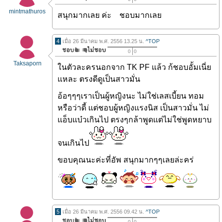
mintmathuros
สนุกมากเลย ค่ะ ชอบมากเลย
4
เมื่อ 26 มีนาคม พ.ศ. 2556 13.25 น.
^TOP
0
0
Taksaporn
ในตัวละครนอกจาก TK PF แล้ว ก้ชอบอั้มเนี่ย
แหละ ตรงดีดูเป็นสาวมั่น
อ้อๆๆๆเราเป็นผู้หญิงนะ ไม่ใช่เลสเบี้ยน ทอม
หรือว่าดี้ แต่ชอบผู้หญิงแรงนิส เป็นสาวมั่น ไม่
แอ็บแบ๋วเกินไป ตรงๆกล้าพูดแต่ไม่ใช่พูดหยาบ
จนเกินไป
ขอบคุณนะค่ะที่อัพ สนุกมากๆๆเลยล่ะคร่
5
เมื่อ 26 มีนาคม พ.ศ. 2556 09.42 น.
^TOP
0
0