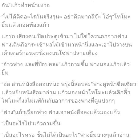
กัน”แก้วทำหน้าเหวอ
“ไม่ได้คิดอะไรกันจริงๆนะ อย่าคิดมากสิจ๊ะ โอ๋ๆ”โทโมะ
ยิ้มแล้วกอดท้องแก้ว
แกร่ก เสียงคนเปิดประตูเข้ามา ไม่ใช่ใครนอกจากฟาง
ฟางเดินถือกระเช้าผลไม้เข้ามาหน้านิ่งและเอาไปวางบน
เค้าเตอร์ก่อนจะนั่งลงบนโซฟาปลายเตียง
“อ้าวฟาง และพี่ป๊อปหละ”แก้วถามขึ้น ฟางมองแก้วแล้ว
ยิ้ม
“อ๋อ อ่านหนังสือสอบหนะ พรุ่งนี้สอบละ”ฟางดูหน้าซีดเซียว
แล้วหยิบหนังสือมาอ่าน แก้วมองหน้าโทโมะแล้วเลิกคิ้ว
โทโมะก็งงไม่แพ้กันกับอาการของฟางที่ดูแปลกๆ
“ฟาง”แก้วเรียกฟาง ฟางเอาหนังสือลงแล้วมองแก้ว
“เป็นอะไรไป”แก้วถามขึ้น
“เป็นอะไรหรอ ชั้นไม่ได้เป็นอะไร”ฟางยิ้มบางๆแล้วอ่าน