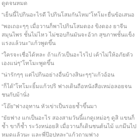
ดูดจนหมด
“เย็นนี้ไปกินอะไรดี ไปกินโสมกันไหม”โทโมะยื่นข้อเสนอ
“พอเถอะๆๆ เมื่อวานก็พาไปกินโสมดอง ขิงดอง ยาจีน
สมุนไพร ชั้นไม่ไหว ไม่ชอบกินมันจะอ้วก สุขภาพชั้นแข็ง
แรงแล้วนะ”แก้วพูดขึ้น
“ใครจะเชื่อได้หละ ถ้าแก้วเป็นอะไรไป เค้าไม่ให้อภัยตัว
เองแน่ๆ”โทโมะพูดขึ้น
“น่ารักๆๆ แต่ไปกินอย่างอื่นบ้างสินะๆๆ”แก้วอ้อน
“ก็ได้”โทโมะยิ้มแก้วปริ ฟางเดินถือหนังสือเหม่อลอยจน
ชนกับม้านั่ง
“โอ๊ย”ฟางอุทาน หัวเข่าเป็นรอยช้ำขึ้นมา
“ยัยฟาง แกเป็นอะไร สองสามวันนี้แกดูเหม่อๆ ดูสิ แขนก็
ช้ำ ขาก็ช้ำ ระวังหน่อยสิ เมื่อวานก็เดินชนต้นไม้ แกมึนไป
หมดแล้วนะ และพี่ป๊อปหละ”แก้วถามฟาง