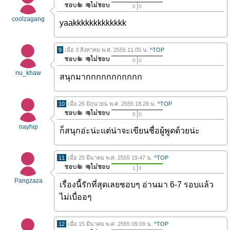
0
0
coolzagang
yaakkkkkkkkkkkkk
9
เมื่อ 3 สิงหาคม พ.ศ. 2555 11.05 น.
^TOP
0
0
nu_khaw
สนุกมากกกกกกกกกกก
10
เมื่อ 26 มิถุนายน พ.ศ. 2555 18.28 น.
^TOP
0
0
nayhip
ก็สนุกอ่ะน่ะแต่น่าจะเขียนชื่อผู้พูดด้วยน่ะ
11
เมื่อ 25 มีนาคม พ.ศ. 2555 19.47 น.
^TOP
1
0
Pangzaza
เรื่องนี้รักที่สุดเลยชอบๆ อ่านมา 6-7 รอบเเล้ว
ไม่เบื่ออๆ
12
เมื่อ 15 มีนาคม พ.ศ. 2555 09.09 น.
^TOP