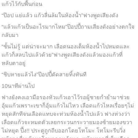
แก้วไว้กับพื้นก่อน
“ป๊อป แย่แล้ว แก้วลื่นล้มในห้องน้ำ”ฟางพูดเสียงดัง
“แล้วแก้วเป็นอะไรมากไหม”ป๊อปปี้ถามเสียงดังอย่างตกใจ
กลับมา
“ชั้นไม่รู้ แต่น่าจะมาก เลือดนองเต็มห้องน้ำไปหมดและ
แก้วก็สลบไปแล้วด้วย”ฟางพูดเสียงดังแล้วมองแก้วที่
หลับตาอยู่
“ชิบหายแล้วไง”ป๊อปปี้ตัดสายทิ้งทันที
10นาทีผ่านไป
ฟางยังคงเอามือรองหัวแก้วเอาไว้รอผู้ชายกำยำมาช่วย
อุ้มแก้วเพราะเขาก็อุ้มแก้วไม่ไหว เลือดแก้วไหลเรื่อยๆไม่
หยุดสักทีจนเลือดแทบจะท่วมห้องน้ำไปแล้ว ฟางห่วงว่า
เลือดแก้วจะหมดตัวเลยกระวนกระวายมองซ้ายมองขวา
ไม่หยุด ปึ้ง!! ประตูถูกถีบออกโดยโทโมะ โทโมะรีบวิ่ง