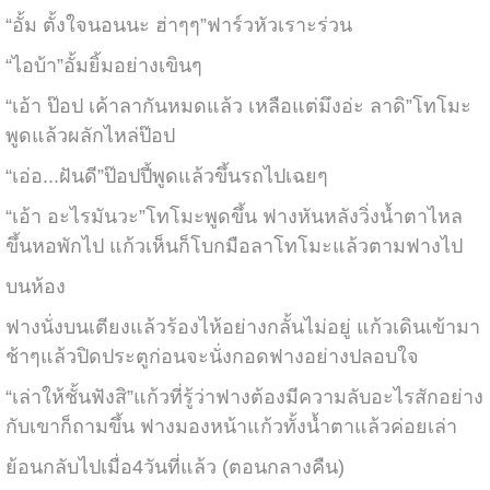
“อั้ม ตั้งใจนอนนะ ฮ่าๆๆ”ฟาร์วหัวเราะร่วน
“ไอบ้า”อั้มยิ้มอย่างเขินๆ
“เอ้า ป๊อป เค้าลากันหมดแล้ว เหลือแต่มึงอ่ะ ลาดิ”โทโมะ
พูดแล้วผลักไหล่ป๊อป
“เอ่อ...ฝันดี”ป๊อปปี้พูดแล้วขึ้นรถไปเฉยๆ
“เอ้า อะไรมันวะ”โทโมะพูดขึ้น ฟางหันหลังวิ่งน้ำตาไหล
ขึ้นหอพักไป แก้วเห็นก็โบกมือลาโทโมะแล้วตามฟางไป
บนห้อง
ฟางนั่งบนเตียงแล้วร้องไห้อย่างกลั้นไม่อยู่ แก้วเดินเข้ามา
ช้าๆแล้วปิดประตูก่อนจะนั่งกอดฟางอย่างปลอบใจ
“เล่าให้ชั้นฟังสิ”แก้วที่รู้ว่าฟางต้องมีความลับอะไรสักอย่าง
กับเขาก็ถามขึ้น ฟางมองหน้าแก้วทั้งน้ำตาแล้วค่อยเล่า
ย้อนกลับไปเมื่อ4วันที่แล้ว (ตอนกลางคืน)