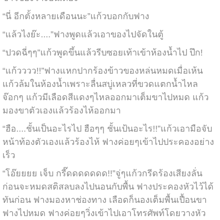
“นี่ อีกตั้งหลายเดือนนะ”แก้วบอกกับฟาง
“แล้วไงย๊ะ....”ฟางพูดแล้วเอาของไปจัดในตู้
“ปวดฉี่ๆๆ”แก้วพูดขึ้นแล้วรีบซอยเท้าเข้าห้องน้ำไป ปึก!
“แก้วววว!!”ฟางแหกปากร้องข้าวของหล่นหมดเมื่อเห้น
แก้วล้มในห้องน้ำเพราะลื่นสบู่เหลวที่ขวดแตกน้ำไหล
จ๊อกๆ แก้วมีเลือดสีแดงๆไหลออกมาเต็มขาไปหมด แก้ว
มองขาตัวเองแล้วร้องไห้ออกมา
“ฮือ....ชั้นเป็นอะไรไป ฮือๆๆ ชั้นเป้นอะไร!!”แก้วเอามือจับ
หน้าท้องตัวเองแล้วร้องไห้ ฟางค่อยๆเข้าไปประคองอย่าง
เร็ว
“โอ๊ยยยย เจ็บ กรี๊ดดดดดดด!!”จู่ๆแก้วกรีดร้องเสียงลั่น
ก่อนจะหมดสติสลบลงไปนอนกับพื้น ฟางประคองหัวไว้ได้
ทันก่อน ฟางมองหาช่องทาง เลือดก็นองเต็มพื้นเปื้อนขา
ฟางไปหมด ฟางค่อยๆวิ่งเข้าไปเอาโทรศัพท์โดยวางหัว