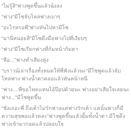
“ไม่รู้สิ”ฟางพูดขึ้นแล้วนั่งลง
“ฟาง”มีโซจับไหล่ฟางเบาๆ
“อะไรหรอพี่”ฟางหันไปหามีโซ
“มานี่หน่อยสิ”มีโซดึงมือฟางไปที่เงียบๆ
“ฟาง”มีโซเรียกฟางที่ก้มหน้าก้มตา
“หือ...”ฟางทำเสียงสูง
“บราวน์เล่าเรื่องทั้งหมดให้พี่ฟังแล้วนะ”มีโซพูดแล้วจับ
ไหล่ฟาง ฟางน้ำตาคลอแล้วหันหน้าหนี
“ฟาง....พี่ขอโทดแทนไอ้ป๊อปด้วยนะ ฟางอย่าเสียใจเลยนะ
ฟาง...”มีโซพูดขึ้น
“ชั่งเถอะพี่ ถึงเค้าไม่รักฟางแต่ฟางรักเค้า แค่นั้นฟางก็มี
ความสุขพอแล้วหละ”ฟางพูดขึ้นแล้วยิ้มทั้งน้ำตา มีโซดึง
ฟางเข้ามากอดแล้วปลอบใจ