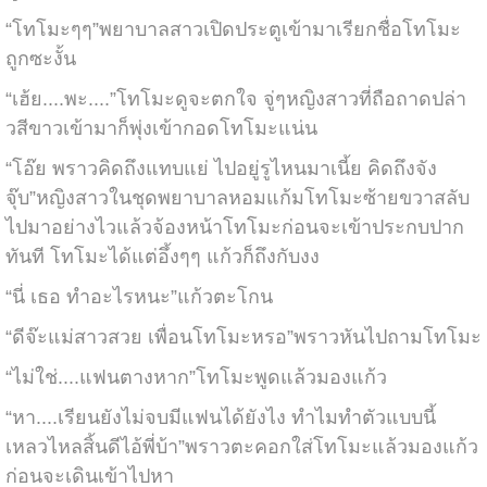
“โทโมะๆๆ”พยาบาลสาวเปิดประตูเข้ามาเรียกชื่อโทโมะ
ถูกซะงั้น
“เฮ้ย....พะ....”โทโมะดูจะตกใจ จู่ๆหญิงสาวที่ถือถาดปล่า
วสีขาวเข้ามาก็พุ่งเข้ากอดโทโมะแน่น
“โอ๊ย พราวคิดถึงแทบแย่ ไปอยู่รูไหนมาเนี้ย คิดถึงจัง
จุ๊บ”หญิงสาวในชุดพยาบาลหอมแก้มโทโมะซ้ายขวาสลับ
ไปมาอย่างไวแล้วจ้องหน้าโทโมะก่อนจะเข้าประกบปาก
ทันที โทโมะได้แต่อึ้งๆๆ แก้วก็ถึงกับงง
“นี่ เธอ ทำอะไรหนะ”แก้วตะโกน
“ดีจ๊ะแม่สาวสวย เพื่อนโทโมะหรอ”พราวหันไปถามโทโมะ
“ไม่ใช่....แฟนตางหาก”โทโมะพูดแล้วมองแก้ว
“หา....เรียนยังไม่จบมีแฟนได้ยังไง ทำไมทำตัวแบบนี้
เหลวไหลสิ้นดีไอ้พี่บ้า”พราวตะคอกใส่โทโมะแล้วมองแก้ว
ก่อนจะเดินเข้าไปหา