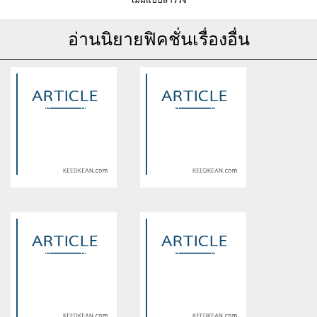
ไม่มีแบบสำรวจ
อ่านนิยายฟิคชั่นเรื่องอื่น
Warning
: Use of undefined
Warning
: Use of undefined
constant article_topic -
constant article_topic -
assumed 'article_topic' (this
assumed 'article_topic' (this
will throw an Error in a future
will throw an Error in a future
version of PHP) in
version of PHP) in
/home/keedkean/domains/keedkean.com/public_html/include/article/sh
/home/keedkean/domains/keedkean.com/pub
on line
534
on line
534
Chanyeol x you ซุปเปอร์สตาร์
Bubble #ฟิคเพราะเตนล์