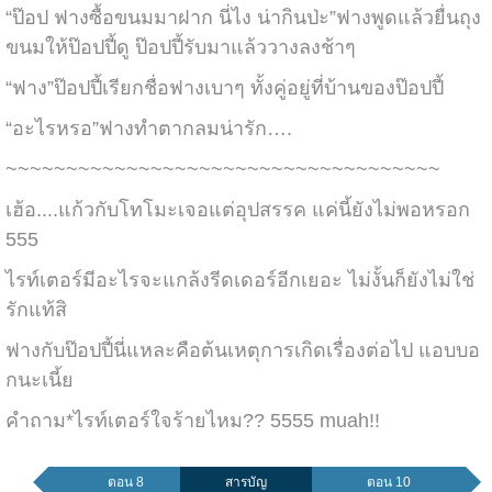
“ป๊อป ฟางซื้อขนมมาฝาก นี่ไง น่ากินป่ะ”ฟางพูดแล้วยื่นถุง
ขนมให้ป๊อปปี้ดู ป๊อปปี้รับมาแล้ววางลงช้าๆ
“ฟาง”ป๊อปปี้เรียกชื่อฟางเบาๆ ทั้งคู่อยู่ที่บ้านของป๊อปปี้
“อะไรหรอ”ฟางทำตากลมน่ารัก….
~~~~~~~~~~~~~~~~~~~~~~~~~~~~~~~~~~~~
เฮ้อ....แก้วกับโทโมะเจอแต่อุปสรรค แค่นี้ยังไม่พอหรอก
555
ไรท์เตอร์มีอะไรจะแกล้งรีดเดอร์อีกเยอะ ไม่งั้นก็ยังไม่ใช่
รักแท้สิ
ฟางกับป๊อปปี้นี่แหละคือต้นเหตุการเกิดเรื่องต่อไป แอบบอ
กนะเนี้ย
คำถาม*ไรท์เตอร์ใจร้ายไหม?? 5555 muah!!
ตอน 8
สารบัญ
ตอน 10