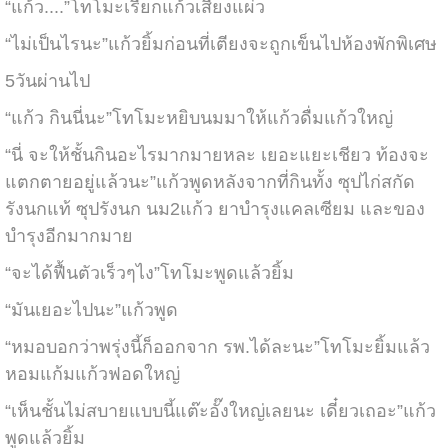
“แก้ว....”โทโมะเรียกแก้วเสียงแผ่ว
“ไม่เป็นไรนะ”แก้วยิ้มก่อนที่เตียงจะถูกเข็นไปห้องพักพิเศษ
5วันผ่านไป
“แก้ว กินนี่นะ”โทโมะหยิบนมมาให้แก้วดื่มแก้วใหญ่
“นี่ จะให้ชั้นกินอะไรมากมายหละ เยอะแยะเชียว ท้องจะ
แตกตายอยู่แล้วนะ”แก้วพูดหลังจากที่กินทั้ง ซุปไก่สกัด
รังนกแท้ ซุปรังนก นม2แก้ว ยาบำรุงแคลเซียม และของ
บำรุงอีกมากมาย
“จะได้ฟื้นตัวเร็วๆไง”โทโมะพูดแล้วยิ้ม
“มันเยอะไปนะ”แก้วพูด
“หมอบอกว่าพรุ่งนี้ก็ออกจาก รพ.ได้ละนะ”โทโมะยิ้มแล้ว
หอมแก้มแก้วฟอดใหญ่
“เห็นชั้นไม่สบายแบบนี้แต๊ะอั๊งใหญ่เลยนะ เดี๋ยวเถอะ”แก้ว
พูดแล้วยิ้ม