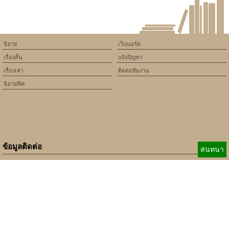
นิยาย
เว็บบอร์ด
เรื่องสั้น
แจ้งปัญหา
เรื่องเล่า
ติดต่อทีมงาน
นิยายฟิค
ข้อมูลติดต่อ
สนทนา
E-mail:
b_beginner@hotmail.com
xbeginner01@gmail.com
เบอร์ติดต่อ:
084-360-5931
Copyright © 2010 - 2018 Keedkean.com All rights reserved.
Developed by
xbeginner01