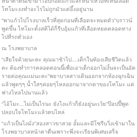
หน้าตาตื่นเข้ามาโอบกอดแก้วและหน้าเหวอที่เห็นเลือด
โทโมะงงทำอะไรไม่ถูกมัวแต่อึ้งอยู่นาน
“พาแก้วไปโรงบาลเร็วที่สุดก่อนที่เลือดจะหมดตัว”บราวน์
พูดขึ้น โทโมะตั้งสติได้ก็รีบอุ้มแก้วที่เลือดหยดตลอดทาง
ไปที่รถตัวเอง
ณ โรงพยาบาล
“เสียใจด้วยนะคะ คุณมาช้าไป....เด็กในท้องเสียชีวิตแล้ว
คะ ต้องทำการคลอดตอนนี้เพื่อเอาเด็กออกไม่งั้นจะเป็นอัต
รายต่อคุณแม่นะคะ”พยาบาลสาวเดินออกจากห้องฉุกเฉิน
แล้วพูดๆๆ น้ำใสๆค่อยๆไหลออกมาจากตาของโทโมะ แต่
ฟางไหลไปนานแล้ว
“ไอ้โมะ...ไม่เป็นไรนะ ยังไงแก้วก็ยังอยู่นะเว้ย”ป๊อปปี้พูด
ปลอบใจโทโมะแล้วตบไหล่
“แก้วเป็นไงมั่ง”สองสาวขาสวย อั้มและมีโซรีบวิ่งเข้ามาใน
โรงพยาบาลหน้าตาตื่นเพราะพึ่งจะเรียนพิเศษเสร็จ