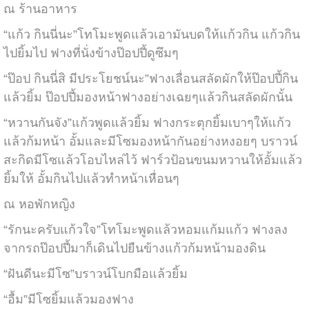
ณ ร้านอาหาร
“แก้ว กินนี่นะ”โทโมะพูดแล้วเอามันบดให้แก้วกิน แก้วกิน
ไปยิ้มไป ฟางที่นั่งข้างป๊อปปี้ดูซึมๆ
“ป๊อป กินนี่สิ มีประโยชน์นะ”ฟางเลื่อนสลัดผักให้ป๊อปปี้กิน
แล้วยิ้ม ป๊อปปี้มองหน้าฟางอย่างเฉยๆแล้วกินสลัดผักนั้น
“หวานกันจัง”แก้วพูดแล้วยิ้ม ฟางกระตุกยิ้มเบาๆให้แก้ว
แล้วก้มหน้า อั้มและมีโซมองหน้ากันอย่างหงอยๆ บราวน์
สะกิดมีโซแล้วโอบไหล่ไว้ ฟาร์วป้อนขนมหวานให้อั้มแล้ว
ยิ้มให้ อั้มกินไปแล้วทำหน้าเหื่อนๆ
ณ หอพักหญิง
“รักนะครับแก้วใจ”โทโมะพูดแล้วหอมแก้มแก้ว ฟางลง
จากรถป๊อปปี้มาก็เดินไปยืนข้างแก้วก้มหน้ามองดิน
“ฝันดีนะมีโซ”บราวน์โบกมือแล้วยิ้ม
“อื้ม”มีโซยิ้มแล้วมองฟาง