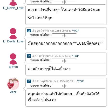
0
0
Li_Devils_Love
แวะมาอ่านกี่รอบๆๆก็ไม่เคยทำให้ผิดหวังเลย
รักไรเตอร์ที่สุด
13
เมื่อ 15 มีนาคม พ.ศ. 2555 09.08 น.
^TOP
0
0
Li_Devils_Love
มันสนุกมากกกกกกกกกกก ^^..ชอบที่สุดเลย^^
14
เมื่อ 8 มกราคม พ.ศ. 2555 12.56 น.
^TOP
0
0
ลูกตาน
อ่านกี่รอบๆๆก็ไม่...เบื่อเลย
15
เมื่อ 21 พฤศจิกายน พ.ศ. 2554 05.53 น.
^TOP
0
0
Alizz
สนุกค่ะ อ่านแล้วไม่เบื่อเลย....เป็นกำลังใจให้
เรื่องต่อๆไปนะคะ