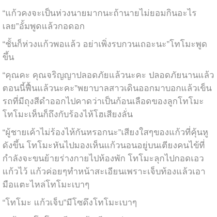
“แก้วคงจะเป็นห่วงนายมากนะถ้านายไม่ยอมกินอะไร
เลย”อั้มพูดแล้วกอดอก
“ชั้นก็ห่วงแก้วพอแล้ว อย่าเพิ่งรบกวนเถอะนะ”โทโมะพูด
ขึ้น
“คุณคะ คุณจริญญาปลอดภัยแล้วนะคะ ปลอดภัยนานแล้ว
ตอนนี้ฟื้นแล้วนะคะ”พยาบาลสาวเดินออกมาบอกแล้วเข็น
รถที่มีถุงสีดำออกไปคาดว่าเป็นก้อนเลือดของลูกโทโมะ
โทโมะเห็นก็ถึงกับร้องไห้โฮเสียงลั่น
“ผู้ชายเค้าไม่ร้องไห้กันหรอกนะ”เสียงใสๆของแก้วที่คุ้นหู
ดังขึ้น โทโมะหันไปมองเห็นแก้วนอนอยู่บนเตียงคนไข้ที่
กำลังจะขนย้ายร่างกายไปห้องพัก โทโมะลุกไปกอดเอว
แก้วไว้ แก้วค่อยๆทำหน้าสะเอียนเพราะเจ็บท้องแล้วเอา
มือแตะไหล่โทโมะเบาๆ
“โทโมะ แก้วเจ็บ”มีโซดึงโทโมะเบาๆ