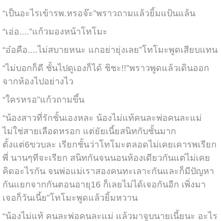
“เป็นอะไรเข้ารพ.หรอจ๊ะ”พราวถามแล้วยิ้มแป้นแล้น
“เอ่อ....”แก้วมองหน้าโทโมะ
“อ๋อคือ....ไม่สบายหนะ แกอย่ายุ่งเลย”โทโมะพูดเสียบแทน
“ไม่บอกก็ดี ชั้นไปดูเองก็ได้ ชิชะ!!”พราวพูดแล้วเดินออก
จากห้องไปอย่างไว
“ใครหรอ”แก้วถามขึ้น
“น้องสาวที่รักชั้นเองหละ น้องไม่แท้คนละพ่อคนละแม่
ไม่ใช่สายเลือดหรอก แต่ยัยเนี้ยสนิทกับชั้นมาก
ตั้งแต่6ขวบละ เรียกชั้นว่าโทโมะตลอดไม่เคยเคารพเรียก
พี่ นานๆทีจะเรียก สนิทกันจนนอนห้องเดียวกันแต่ไม่เคย
คิดอะไรกัน จนพ่อแม่เราสองคนทะเลาะกันและก็มีปัญหา
กันแยกจากกันตอนอายุ16 ก็เลยไม่ได้เจอกันอีก เพิ่งมา
เจอก็วันเนี้ย”โทโมะพูดแล้วยิ้มหวาน
“น้องไม่แท้ คนละพ่อคนละแม่ แล้วมาจูบนายเนี้ยนะ อะไร