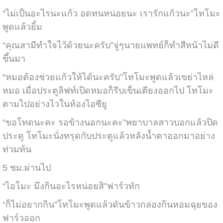
“ไม่เป็นอะไรนะแก้ว อดทนหน่อยนะ เรารักแก้วนะ”โทโมะ
พูดแล้วยิ้ม
“คุณสามีทำใจไว้ด้วยนะครับ”จู่ๆนายแพทย์ก็ทำสีหน้าไม่ดี
ขึ้นมา
“หมอต้องช่วยแก้วให้ได้นะครับ”โทโมะพูดแล้วเขย่าไหล่
หมอ เมื่อประตูลิฟท์เปิดหมอก็รีบเข็นเตียงออกไป โทโมะ
ตามไปอย่างไวในห้องไอซียู
“ขอโทดนะคะ รอข้างนอกนะคะ”พยาบาลสาวบอกแล้วปิด
ประตู โทโมะนั่งทรุดกับประตูแล้วหลังน้ำตาออกมาอย่าง
ท่วมท้น
5 ชม.ผ่านไป
“ไอโมะ มึงกินอะไรหน่อยสิ”ฟาร์วทัก
“ก็ไม่อยากกิน”โทโมะพูดแล้วดันข้าวกล่องกินหอมฉุยของ
ฟาร์วออก