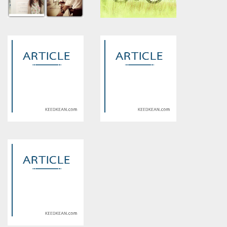
Warning
: Use of undefined
Warning
: Use of undefined
constant article_topic -
constant article_topic -
assumed 'article_topic' (this
assumed 'article_topic' (this
will throw an Error in a future
will throw an Error in a future
version of PHP) in
version of PHP) in
/home/keedkean/domains/keedkean.com/public_html/include/article/sh
/home/keedkean/domains/keedkean.com/pub
on line
534
on line
534
Wrathful....
คู่กัดเปลี่ยนเป็นรัก
Warning
: Use of undefined
Warning
: Use of undefined
constant article_topic -
constant article_topic -
assumed 'article_topic' (this
assumed 'article_topic' (this
will throw an Error in a future
will throw an Error in a future
version of PHP) in
version of PHP) in
/home/keedkean/domains/keedkean.com/public_html/include/article/sh
/home/keedkean/domains/keedkean.com/pub
on line
534
on line
534
พ่อตาที่รัก
รักมากมาย นายมาเฟีย