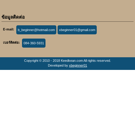
ข้อมูลติดต่อ
E-mail:
b_beginner@hotmail.com
xbeginner01@gmail.com
เบอร์ติดต่อ:
084-360-5931
Copyright © 2010 - 2018 Keedkean.com All rights reserved.
Developed by
xbeginner01