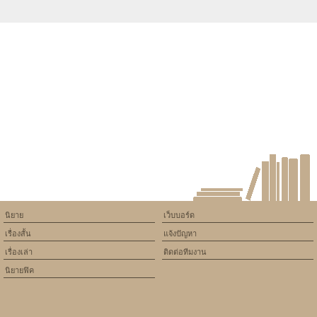
Warning
: Use of undefined
constant article_topic -
assumed 'article_topic' (this
will throw an Error in a future
version of PHP) in
/home/keedkean/domains/keedkean.com/public_html/include/article/sh
on line
534
คู่จิ้นหรือคู่จริง
นิยาย
เว็บบอร์ด
เรื่องสั้น
แจ้งปัญหา
เรื่องเล่า
ติดต่อทีมงาน
นิยายฟิค