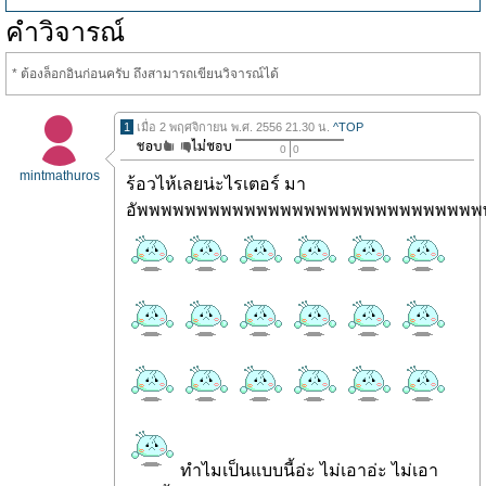
คำวิจารณ์
* ต้องล็อกอินก่อนครับ ถึงสามารถเขียนวิจารณ์ได้
1
เมื่อ 2 พฤศจิกายน พ.ศ. 2556 21.30 น.
^TOP
0
0
mintmathuros
ร้อวไห้เลยน่ะไรเตอร์ มา
อัพพพพพพพพพพพพพพพพพพพพพพพพพพพพ
ทำไมเป็นแบบนี้อ่ะ ไม่เอาอ่ะ ไม่เอา