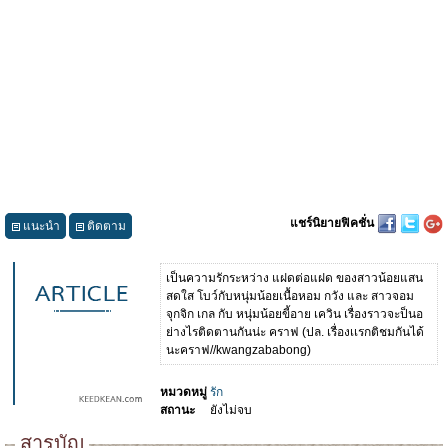
แชร์นิยายฟิคชั่น
แนะนำ
ติดตาม
เป็นความรักระหว่าง แฝดต่อแฝด ของสาวน้อยแสน
สดใส โบว์กับหนุ่มน้อยเนื้อหอม กวัง และ สาวจอม
จุกจิก เกล กับ หนุ่มน้อยขี้อาย เควิน เรื่องราวจะป็นอ
ย่างไรติดตานกันน่ะ คราฟ (ปล. เรื่องเเรกติชมกันได้
นะคราฟ//kwangzababong)
หมวดหมู่
รัก
สถานะ
ยังไม่จบ
สารบัญ