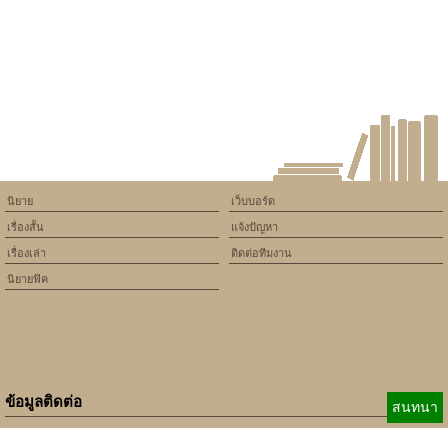
version of PHP) in
/home/keedkean/domains/keedkean.com/public_html/include/article/sh
on line
534
My love คุณครูสุดที่รักกับซุป
เปอร์สตาร์จอมยุ่ง
นิยาย
เว็บบอร์ด
เรื่องสั้น
แจ้งปัญหา
เรื่องเล่า
ติดต่อทีมงาน
นิยายฟิค
ข้อมูลติดต่อ
สนทนา
E-mail:
b_beginner@hotmail.com
xbeginner01@gmail.com