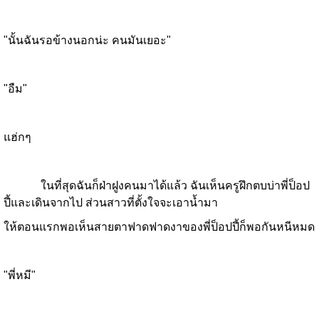
"นั้นฉันรอข้างนอกน่ะ คนมันเยอะ"
"อืม"
แฮ่กๆ
ในที่สุดฉันก็ฝ่าฝูงคนมาได้แล้ว ฉันเห็นครูฝึกตบบ่าพี่ป็อป
ปี้และเดินจากไป ส่วนสาวที่ตั้งใจจะเอาน้ำมา
ให้ตอนแรกพอเห็นสายตาฟาดฟาดงาของพี่ป็อปปี้ก็พอกันหนีหมด
"พี่หมี"