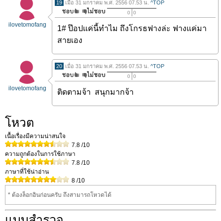
19
เมื่อ 31 มกราคม พ.ศ. 2556 07.53 น.
^TOP
0
0
ilovetomofang
1# ป๊อปแค่นี้ทำไม ถึงโกรธฟางล่ะ ฟางแค่มา
สายเอง
20
เมื่อ 31 มกราคม พ.ศ. 2556 07.53 น.
^TOP
0
0
ilovetomofang
ติดตามจ้า สนุกมากจ้า
โหวต
เนื้อเรื่องมีความน่าสนใจ
7.8
/10
ความถูกต้องในการใช้ภาษา
7.8
/10
ภาษาที่ใช้น่าอ่าน
8
/10
* ต้องล็อกอินก่อนครับ ถึงสามารถโหวดได้
แบบสำรวจ