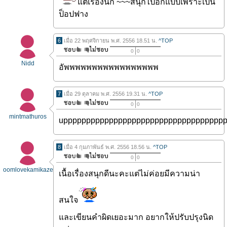
แต่เรื่องนี้ก็ ~~~สนุกไปอีกแบบเพราะเป็น
ป็อปฟาง
6
เมื่อ 22 พฤศจิกายน พ.ศ. 2556 18.51 น.
^TOP
0
0
Nidd
อัพพพพพพพพพพพพพพพพพ
7
เมื่อ 29 ตุลาคม พ.ศ. 2556 19.31 น.
^TOP
0
0
mintmathuros
uppppppppppppppppppppppppppppppppppp
8
เมื่อ 4 กุมภาพันธ์ พ.ศ. 2556 18.56 น.
^TOP
0
0
oomlovekamikaze
เนื้อเรื่องสนุกดีนะคะแต่ไม่ค่อยมีความน่า
สนใจ
และเขียนคำผิดเยอะมาก อยากให้ปรับปรุงนิด