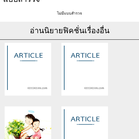
ไม่มีแบบสำรวจ
อ่านนิยายฟิคชั่นเรื่องอื่น
Warning
: Use of undefined
Warning
: Use of undefined
constant article_topic -
constant article_topic -
assumed 'article_topic' (this
assumed 'article_topic' (this
will throw an Error in a future
will throw an Error in a future
version of PHP) in
version of PHP) in
/home/keedkean/domains/keedkean.com/public_html/include/article/sh
/home/keedkean/domains/keedkean.com/pub