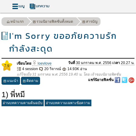
เมนู
บทความ
หน้าแรก
รวมนิยายฟิคชั่นทั้งหมด
สารบัญ
I'm Sorry ขออภัยความรัก
กำลังสะดุด
วันที่
30 มกราคม พ.ศ. 2556
เวลา
20.27 น.
เขียนโดย
loevlove
7.9
4 session
20 วิจารณ์
14.93K อ่าน
แก้ไขเมื่อ 31 มกราคม พ.ศ. 2556 19.40 น. โดย เจ้าของนิยายฟิคชั่น
แชร์นิยายฟิคชั่น
แนะนำ
ติดตาม
1) พี่หมี
อ่านบทความตามต้นฉบับ
อ่านบทความเฉพาะข้อความ