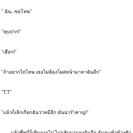
" ฉัน...ขอโทษ"
"หุบปาก!"
"เฮือก!"
"ถ้าอยากไถ่โทษ เธอไม่ต้องโผล่หน้ามาหาฉันอีก"
"T.T"
"แล้วก็เลิกเรียกฉันว่าหมีอีก มันน่ารำคาญ!"
แล้วพี่หมีก็เดินจากไป ไม่กลับมามองฉันอีก ฉันจะเข้าข้างตัว