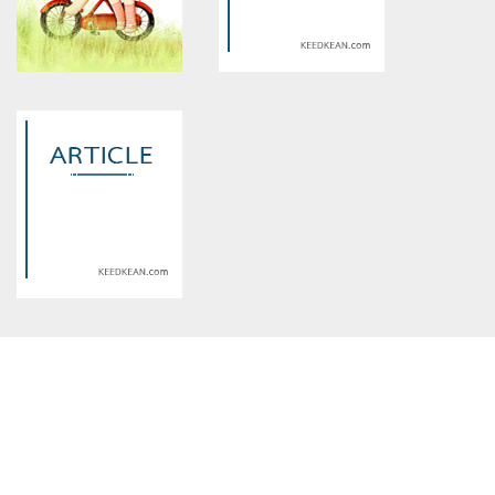
on line
534
on line
534
จัดรักให้นายสุปตาร์
Oop! ซุป'ตาร์วายร้าย กับ ยัยอิน
ดี้
Warning
: Use of undefined
Warning
: Use of undefined
constant article_topic -
constant article_topic -
assumed 'article_topic' (this
assumed 'article_topic' (this
will throw an Error in a future
will throw an Error in a future
version of PHP) in
version of PHP) in
/home/keedkean/domains/keedkean.com/public_html/include/article/sh
/home/keedkean/domains/keedkean.com/pub
on line
534
on line
534
Dream Knight ความฝัน
darkness knight
Warning
: Use of undefined
constant article_topic -
assumed 'article_topic' (this
will throw an Error in a future
version of PHP) in
/home/keedkean/domains/keedkean.com/public_html/include/article/sh
on line
534
ผู้หญิงของผม ใครอย่าแตะ!!