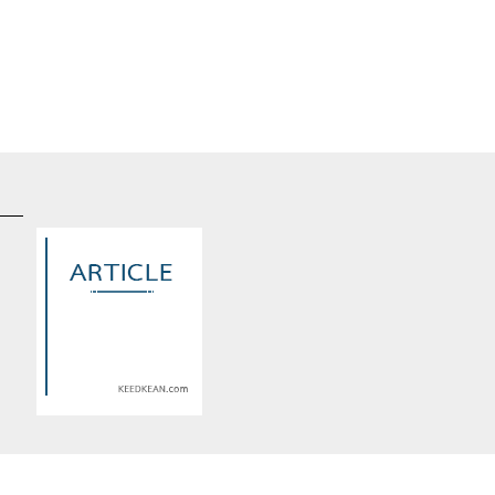
d
Warning
: Use of undefined
constant article_topic -