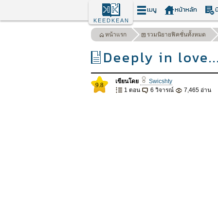
เมนู
หน้าหลัก
น
KEEDKEAN
หน้าแรก
รวมนิยายฟิคชั่นทั้งหมด
Deeply in love...
เขียนโดย
Swicshty
9.8
1 ตอน
6 วิจารณ์
7,465 อ่าน