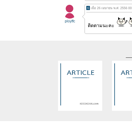
6
เมื่อ 26 เมษายน พ.ศ. 2556 0
ployffc
ติดตามนะคะ
Warning
: Use of undefined
Warning
: U
constant article_topic -
constant a