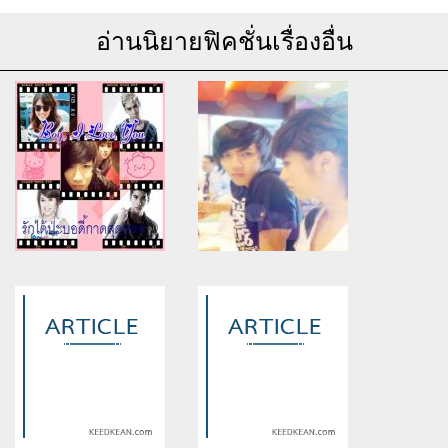
อ่านนิยายฟิคชั่นเรื่องอื่น
Warning
: Use of undefined
Warning
: Use of undefined
constant article_topic -
constant article_topic -
assumed 'article_topic' (this
assumed 'article_topic' (this
will throw an Error in a future
will throw an Error in a future
version of PHP) in
version of PHP) in
/home/keedkean/domains/keedkean.com/public_html/include/article/sh
/home/keedkean/domains/keedkean.com/pub
on line
534
on line
534
เมื่ิอไหร่เราจะรักกัน
เปลี่ยนใจเจ้าชายเย็นชา