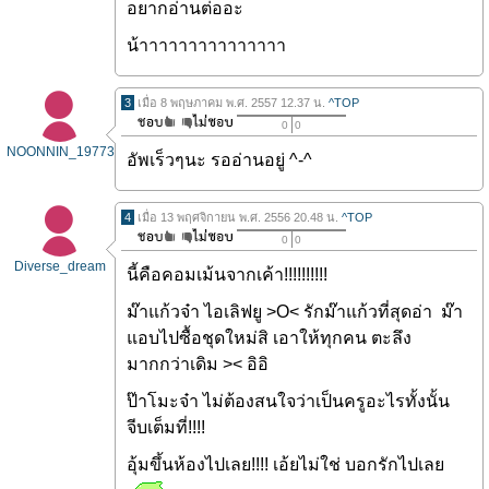
อยากอ่านต่ออะ
น้าาาาาาาาาาาาาาา
3
เมื่อ 8 พฤษภาคม พ.ศ. 2557 12.37 น.
^TOP
0
0
NOONNIN_19773
อัพเร็วๆนะ รออ่านอยู่ ^-^
4
เมื่อ 13 พฤศจิกายน พ.ศ. 2556 20.48 น.
^TOP
0
0
Diverse_dream
นี้คือคอมเม้นจากเค้า!!!!!!!!!!
ม๊าแก้วจ๋า ไอเลิฟยู >O< รักม๊าแก้วที่สุดอ่า ม๊า
แอบไปซื้อชุดใหม่สิ เอาให้ทุกคน ตะลึง
มากกว่าเดิม >< อิอิ
ป๊าโมะจ๋า ไม่ต้องสนใจว่าเป็นครูอะไรทั้งนั้น
จีบเต็มที่!!!!
อุ้มขึ้นห้องไปเลย!!!! เอ้ยไม่ใช่ บอกรักไปเลย