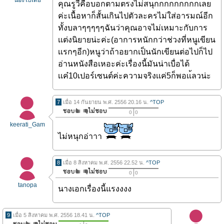
น้องใบเตย
คุณรูวี่คือบอกตามตรงไม่สนุกกกกกกกกกเลย
ค่ะเนื้อหาก็สั้นเกินไปตัวละครไม่ใส่อารมณ์อีก
ทั้งบลาๆๆๆๆๆฉันว่าคุณอาจไม่เหมาะกับการ
เเต่งนิยายน่ะค่ะ(อาการหนักกว่าช่วงที่หนูเขียน
เเรกๆอีก)หนูว่าถ้าอยากเป็นนักเขียนต่อไปก็ไป
อ่านหนังสือเหอะค่ะเรื่องนี้มันน่าเบื่อได้
เเค๋10เปอร์เซนต์ค่ะความจริงเเค่5ก็พอเเ้ลวน่ะ
7
เมื่อ 14 กันยายน พ.ศ. 2556 20.16 น.
^TOP
0
0
keerati_Gam
ไม่หนุกอ่าาา
8
เมื่อ 8 สิงหาคม พ.ศ. 2556 22.52 น.
^TOP
0
0
tanopa
นางเอกเรื่องนี้แรงงงง
9
เมื่อ 5 สิงหาคม พ.ศ. 2556 18.41 น.
^TOP