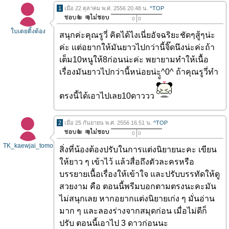
1
เมื่อ 22 ตุลาคม พ.ศ. 2556 20.48 น.
^TOP
0
0
ใบเตยติ้งต้อง
สนุกค่ะคุณรูวี่ คิดได้ไงเนี่ยอัจฉริยะชัดๆสู้ๆน่ะ
ค่ะ เเต่อยากให้มันยาวไปกว่านี้จิ๊ดนึงน่ะค่ะถ้า
เต็ม10หนูให้8ก่อนน่ะค่ะ พยายามทำให้เนื้อ
เรื่องมันยาวไปกว่านี้หน่อยน่ะุู^0^ ถ้าคุณรูวี่ทำ
ตรงนี้ได้เอาไปเลย10ดาววว
2
เมื่อ 25 กันยายน พ.ศ. 2556 16.51 น.
^TOP
0
0
TK_kaewjai_tomo
สิ่งที่น้องต้องปรับในการแต่งนิยายนะคะ เขียน
ให้ยาว ๆ เข้าไว้ แล้วสื่อถึงตัวละครหรือ
บรรยายเนื้อเรื่องให้เข้าใจ และปรับบรรทัดให้ดู
สวยงาม คือ ตอนนี้พรีมบอกตามตรงนะคะมัน
ไม่สนุกเลย หากอยากแต่งนิยายเก่ง ๆ มั่นอ่าน
มาก ๆ และลองร่างจากสมุดก่อน เมื่อไม่ดีก็
ปรับ ตอนนี้เอาไป 3 ดาวก่อนนะ