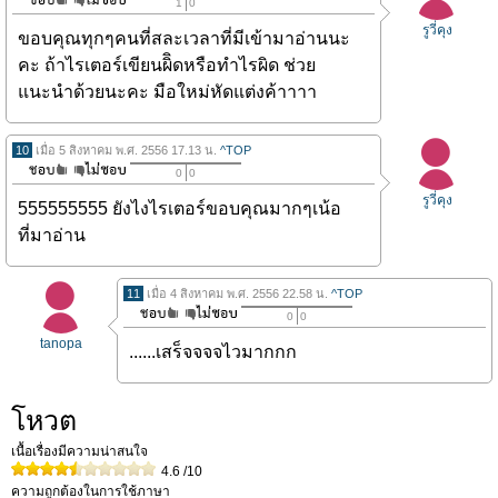
1
0
รูวี่คุง
ขอบคุณทุกๆคนที่สละเวลาที่มีเข้ามาอ่านนะ
คะ ถ้าไรเตอร์เขียนผิิดหรือทำไรผิด ช่วย
แนะนำด้วยนะคะ มือใหม่หัดแต่งค้าาาา
10
เมื่อ 5 สิงหาคม พ.ศ. 2556 17.13 น.
^TOP
0
0
รูวี่คุง
555555555 ยังไงไรเตอร์ขอบคุณมากๆเน้อ
ที่มาอ่าน
11
เมื่อ 4 สิงหาคม พ.ศ. 2556 22.58 น.
^TOP
0
0
tanopa
......เสร็จจจจไวมากกก
โหวต
เนื้อเรื่องมีความน่าสนใจ
4.6
/10
ความถูกต้องในการใช้ภาษา