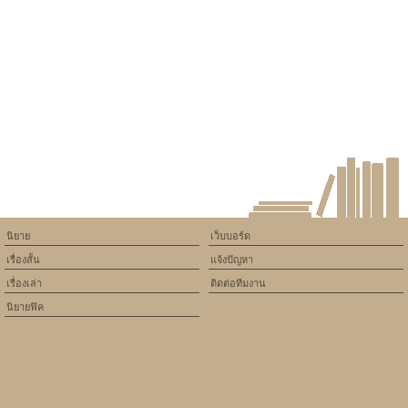
constant article_topic -
assumed 'article_topic' (this
will throw an Error in a future
version of PHP) in
/home/keedkean/domains/keedkean.com/public_html/include/article/sh
on line
534
fiction La flora(Tiwa&Giyul)#ลา
ฟลอร่าจ้า#R18+
นิยาย
เว็บบอร์ด
เรื่องสั้น
แจ้งปัญหา
เรื่องเล่า
ติดต่อทีมงาน
นิยายฟิค