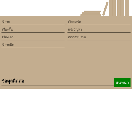
นิยาย
เว็บบอร์ด
เรื่องสั้น
แจ้งปัญหา
เรื่องเล่า
ติดต่อทีมงาน
นิยายฟิค
ข้อมูลติดต่อ
สนทนา
E-mail:
b_beginner@hotmail.com
xbeginner01@gmail.com
เบอร์ติดต่อ:
084-360-5931
Copyright © 2010 - 2018 Keedkean.com All rights reserved.
Developed by
xbeginner01