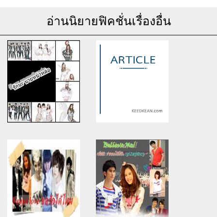
อ่านนิยายฟิคชั่นเรื่องอื่น
Warning
: Use of undefined
Warning
: Use of undefined
constant article_topic -
constant article_topic -
assumed 'article_topic' (this
assumed 'article_topic' (this
will throw an Error in a future
will throw an Error in a future
version of PHP) in
version of PHP) in
/home/keedkean/domains/keedkean.com/public_html/include/article/sh
/home/keedkean/domains/keedkean.com/pub
on line
534
on line
534
รักนะ นายหน้าหล่อ
[It's you !!] จะทำยังไง ก็ใจมัน
บอกว่าใช่เธอ ♥