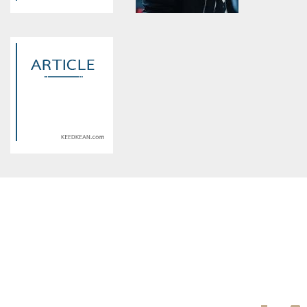
Warning
: Use of undefined
Warning
: Use of undefined
constant article_topic -
constant article_topic -
assumed 'article_topic' (this
assumed 'article_topic' (this
will throw an Error in a future
will throw an Error in a future
version of PHP) in
version of PHP) in
/home/keedkean/domains/keedkean.com/public_html/include/article/sh
/home/keedkean/domains/keedkean.com/pub
on line
534
on line
534
ใครสักคน
[jungkook x you]รักนี้ให้หมดใจ
Warning
: Use of undefined
constant article_topic -
assumed 'article_topic' (this
will throw an Error in a future
version of PHP) in
/home/keedkean/domains/keedkean.com/public_html/include/article/sh
on line
534
รักเธอนิรันดร