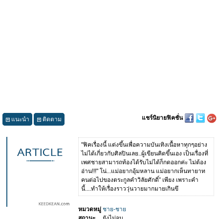
แชร์นิยายฟิคชั่น
แนะนำ
ติดตาม
"ฟิคเรื่องนี้ แต่งขึ้นเพื่อความบันเทิงเนื้อหาทุกๆอย่าง
ไม่ได้เกี่ยวกับศิลปินเลย..ผู้เขียนคิดขึ้นเอง เป็นเรื่องที่
เพศชายสามารถท้องได้รับไม่ได้ก็กดออกค่ะ ไม่ต้อง
อ่าน!!!" โน่...แม่อยากอุ้มหลาน แม่อยากเห็นทายาท
คนต่อไปของตระกูลคำวิลัยศักดิ์” เพียง เพราะคำ
นี้....ทำให้เรื่องราววุ่นวายมากมายเกินขึ
หมวดหมู่
ชาย-ชาย
สถานะ
ยังไม่จบ