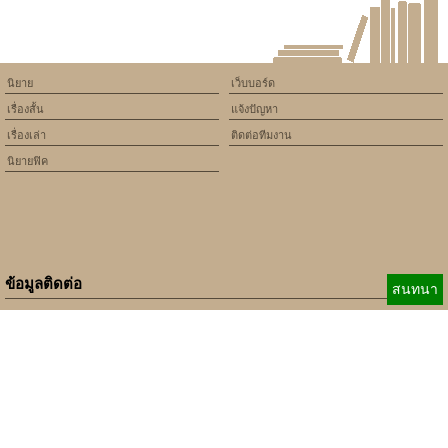
นิยาย
เว็บบอร์ด
เรื่องสั้น
แจ้งปัญหา
เรื่องเล่า
ติดต่อทีมงาน
นิยายฟิค
ข้อมูลติดต่อ
สนทนา
E-mail:
b_beginner@hotmail.com
xbeginner01@gmail.com
เบอร์ติดต่อ:
084-360-5931
Copyright © 2010 - 2018 Keedkean.com All rights reserved.
Developed by
xbeginner01