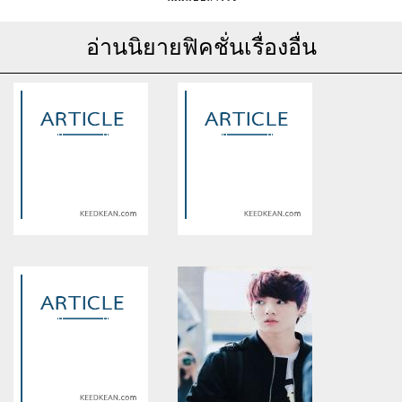
อ่านนิยายฟิคชั่นเรื่องอื่น
Warning
: Use of undefined
Warning
: Use of undefined
constant article_topic -
constant article_topic -
assumed 'article_topic' (this
assumed 'article_topic' (this
will throw an Error in a future
will throw an Error in a future
version of PHP) in
version of PHP) in
/home/keedkean/domains/keedkean.com/public_html/include/article/sh
/home/keedkean/domains/keedkean.com/pub
on line
534
on line
534
รุ่นพี่รุ่นน้อง♡PF TK KF♡
Be with you [TaeTen]