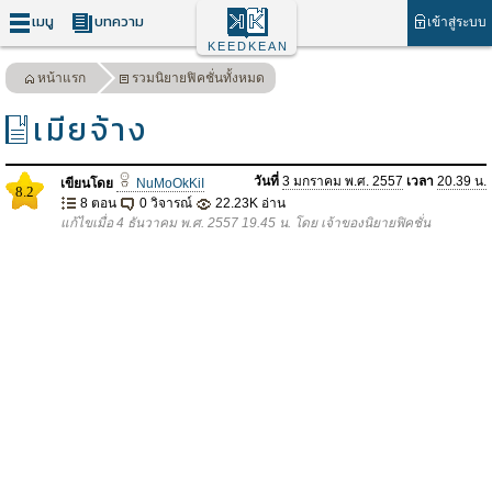
เมนู
บทความ
เข้าสู่ระบบ
KEEDKEAN
หน้าแรก
รวมนิยายฟิคชั่นทั้งหมด
เมียจ้าง
วันที่
3 มกราคม พ.ศ. 2557
เวลา
20.39 น.
เขียนโดย
NuMoOkKiI
8.2
8 ตอน
0 วิจารณ์
22.23K อ่าน
แก้ไขเมื่อ 4 ธันวาคม พ.ศ. 2557 19.45 น. โดย เจ้าของนิยายฟิคชั่น