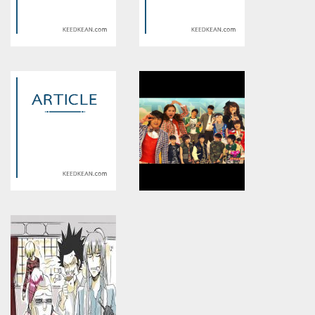
Warning
: Use of undefined
Warning
: Use of undefined
constant article_topic -
constant article_topic -
assumed 'article_topic' (this
assumed 'article_topic' (this
will throw an Error in a future
will throw an Error in a future
version of PHP) in
version of PHP) in
/home/keedkean/domains/keedkean.com/public_html/include/article/sh
/home/keedkean/domains/keedkean.com/pub
on line
534
on line
534
Love Sick The Series รักวุ่น วัย
หนึ่งเดียว ในหัวใจ
รุ่นตัวแสบ 2
Warning
: Use of undefined
Warning
: Use of undefined
constant article_topic -
constant article_topic -
assumed 'article_topic' (this
assumed 'article_topic' (this
will throw an Error in a future
will throw an Error in a future
version of PHP) in
version of PHP) in
/home/keedkean/domains/keedkean.com/public_html/include/article/sh
/home/keedkean/domains/keedkean.com/pub
on line
534
on line
534
จำไว้ !! ข้า คือ จอมอสูร
รักเธอจัง