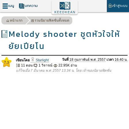
เมนู
บทความ
เข้าสู่ระบบ
KEEDKEAN
หน้าแรก
รวมนิยายฟิคชั่นทั้งหมด
Melody shooter ชูตหัวใจให้
ยัยเปียโน
วันที่
18 กุมภาพันธ์ พ.ศ. 2557
เวลา
16.40 น.
เขียนโดย
Starlight
7.3
11 ตอน
1 วิจารณ์
22.95K อ่าน
แก้ไขเมื่อ 7 มีนาคม พ.ศ. 2557 13.34 น. โดย เจ้าของนิยายฟิคชั่น