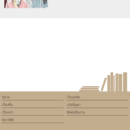
Warning
: Use of undefined
constant article_topic -
assumed 'article_topic' (this
will throw an Error in a future
version of PHP) in
/home/keedkean/domains/keedkean.com/public_html/include/article/sh
on line
534
(fic BM) ปฏิบัติการกำจัดยัยสาย
หมอกหน้าใหม่
นิยาย
เว็บบอร์ด
เรื่องสั้น
แจ้งปัญหา
เรื่องเล่า
ติดต่อทีมงาน
นิยายฟิค