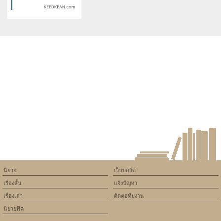
Love Your Mor รักเธอมากกว่า
Little things สิ่งเล็กๆที่ฉันรักเธอ
ใครนะ
Warning
: Use of undefined
constant article_topic -
assumed 'article_topic' (this
will throw an Error in a future
version of PHP) in
/home/keedkean/domains/keedkean.com/public_html/include/article/sh
on line
534
พันธนาการรัก หัวใจสองดวง
นิยาย
เว็บบอร์ด
เรื่องสั้น
แจ้งปัญหา
เรื่องเล่า
ติดต่อทีมงาน
นิยายฟิค