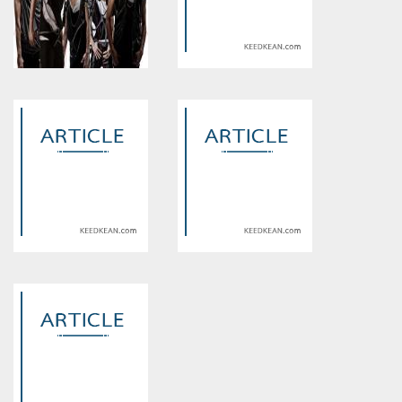
Warning
: Use of undefined
Warning
: Use of undefined
constant article_topic -
constant article_topic -
assumed 'article_topic' (this
assumed 'article_topic' (this
will throw an Error in a future
will throw an Error in a future
version of PHP) in
version of PHP) in
/home/keedkean/domains/keedkean.com/public_html/include/article/sh
/home/keedkean/domains/keedkean.com/pub
on line
534
on line
534
รักนะนายซุปตาร์
I keep you safe บอดี้การ์ดหน้า
ใสขโมยหัวใจนายซุปตาร
Warning
: Use of undefined
Warning
: Use of undefined
constant article_topic -
constant article_topic -
assumed 'article_topic' (this
assumed 'article_topic' (this
will throw an Error in a future
will throw an Error in a future
version of PHP) in
version of PHP) in
/home/keedkean/domains/keedkean.com/public_html/include/article/sh
/home/keedkean/domains/keedkean.com/pub
on line
534
on line
534