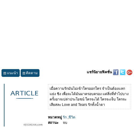
แชร์นิยายฟิคชั่น
แนะนำ
ติดตาม
เมื่อความรักมันไม่เข้าใครออกใคร จำเป็นต้องแลก
แย่ง ชิง เพื่อจะได้มันมาครอบครอง แต่สิ่งที่ทำไปบาง
ครั้งอาจเปล่าประโยชน์ ใครจะได้ ใครจะเจ็บ ใครจะ
เสียสละ Love and Tears รักทั้งน้ำตา
หมวดหมู่
รัก
,
ชีวิต
สถานะ
จบ