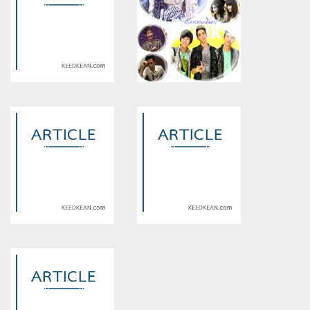
Warning
: Use of undefined
Warning
: Use of undefined
constant article_topic -
constant article_topic -
assumed 'article_topic' (this
assumed 'article_topic' (this
will throw an Error in a future
will throw an Error in a future
version of PHP) in
version of PHP) in
/home/keedkean/domains/keedkean.com/public_html/include/article/sh
/home/keedkean/domains/keedkean.com/pub
on line
534
on line
534
รักร้ายร้าย ของ นายเพลย์บอย
จับตายสามเสือสาว
NC
Warning
: Use of undefined
Warning
: Use of undefined
constant article_topic -
constant article_topic -
assumed 'article_topic' (this
assumed 'article_topic' (this
will throw an Error in a future
will throw an Error in a future
version of PHP) in
version of PHP) in