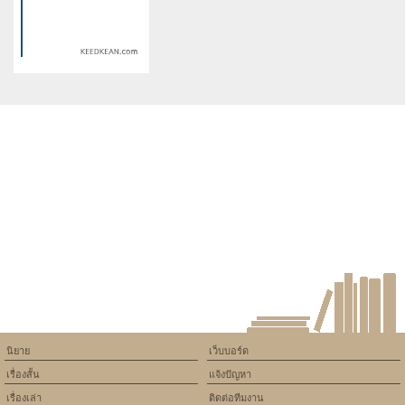
/home/keedkean/domains/keedkean.com/public_html/include/article/sh
/home/keedkean/domains/keedkean.com/pub
on line
534
on line
534
รักวุ่นวายยัยน่ารัก
รักครั้งนี้ถูกเลือกให้เป็นเธอสินะ
Warning
: Use of undefined
constant article_topic -
assumed 'article_topic' (this
will throw an Error in a future
version of PHP) in
/home/keedkean/domains/keedkean.com/public_html/include/article/sh
on line
534
ขอรักเธออีกครั้งได้ไหม
นิยาย
เว็บบอร์ด
เรื่องสั้น
แจ้งปัญหา
เรื่องเล่า
ติดต่อทีมงาน