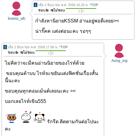
1
เมื่อ 2 มิถุนายน พ.ศ. 2558 18.26 น.
^TOP
1
0
bowss_afc
กำลังหานิยายKSSM อ่านอยู่พอดีเลยย><
น่ารั๊คค แต่งต่อนะคะ รอๆๆ
2
เมื่อ 2 มิถุนายน พ.ศ. 2558 17.58 น.
^TOP
1
0
Aung_ing
ไม่คิดว่าจะมีคนอ่านนิยายของไรท์ด้วย
ขอบคุณค้าบบ ไรท์จะขยันแต่งฟิคชั่นเรื่องสั้น
นี้นะคะ
ขอบคุณทุกคอมเม้นต์เลยนะคะ ><
บอกเลยไรท์เขิน555
รักรีด ติดตามกันต่อไปนะ
คะ