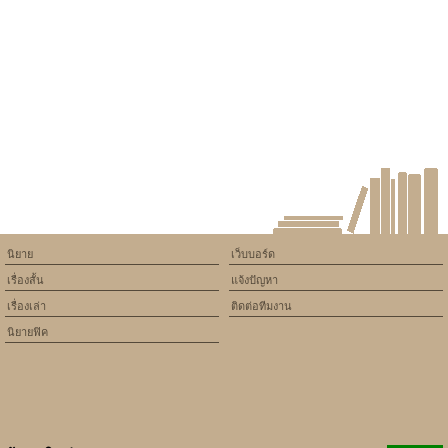
constant article_topic -
assumed 'article_topic' (this
will throw an Error in a future
version of PHP) in
/home/keedkean/domains/keedkean.com/public_html/include/article/sh
on line
534
[FIC SNSD]THIS
LIFE...TO.HERชีวิตนี้...เพื่อ
เธอ{TAENY}
นิยาย
เว็บบอร์ด
เรื่องสั้น
แจ้งปัญหา
เรื่องเล่า
ติดต่อทีมงาน
นิยายฟิค