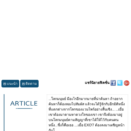
แชร์นิยายฟิคชั่น
แนะนำ
ติดตาม
...โลกมนุษย์ มีอะไรอีกมากมายที่น่าค้นหา ถ้าอยาก
ค้นหาก็ต้องลองไปสัมผัส แล้วจะได้รู้จักกับอีกมิติหนึ่ง
ที่แตกต่างจากโลกของแวมไพร์อย่างสิ้นเชิง... ...เมื่อ
เขาต้องมาตามหาดวงใจของเขา เขาจึงต้องมาอยู่
บนโลกมนุษย์ตามสัญญาที่เขาได้ให้ไว้กับคนคน
หนึ่ง...ซึ่งก็คือเธอ ....เมื่อ EXO'7 ต้องลงมาเผชิญหน้า
กับโ