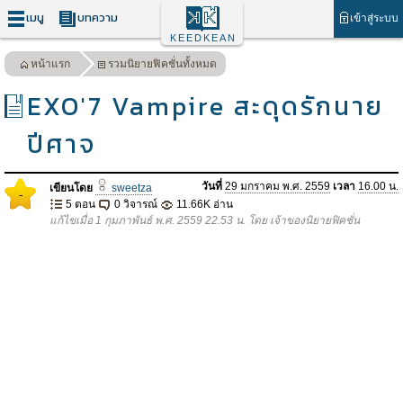
เมนู
บทความ
เข้าสู่ระบบ
KEEDKEAN
หน้าแรก
รวมนิยายฟิคชั่นทั้งหมด
EXO'7 Vampire สะดุดรักนาย
ปีศาจ
วันที่
29 มกราคม พ.ศ. 2559
เวลา
16.00 น.
เขียนโดย
sweetza
-
5 ตอน
0 วิจารณ์
11.66K อ่าน
แก้ไขเมื่อ 1 กุมภาพันธ์ พ.ศ. 2559 22.53 น. โดย เจ้าของนิยายฟิคชั่น