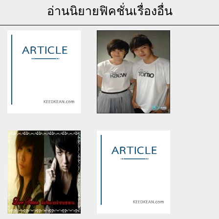
อ่านนิยายฟิคชั่นเรื่องอื่น
Warning
: Use of undefined
Warning
: Use of undefined
constant article_topic -
constant article_topic -
assumed 'article_topic' (this
assumed 'article_topic' (this
will throw an Error in a future
will throw an Error in a future
version of PHP) in
version of PHP) in
/home/keedkean/domains/keedkean.com/public_html/include/article/sh
/home/keedkean/domains/keedkean.com/pub
on line
534
on line
534
Love memory รักในความทรง
Strikeคุณหนูสุดขรึมปะทะแม่
จำ
บ้านจอมจุ่น