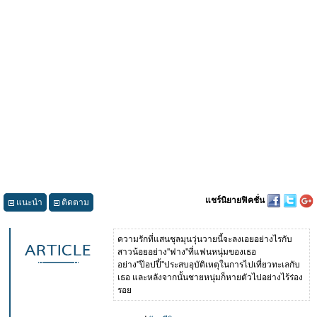
แชร์นิยายฟิคชั่น
แนะนำ
ติดตาม
ความรักที่แสนชุลมุนวุ่นวายนี้จะลงเอยอย่างไรกับ
สาวน้อยอย่าง''ฟาง''ที่แฟนหนุ่มของเธอ
อย่าง''ป๊อปปี้''ประสบอุบัติเหตุในการไปเที่ยวทะเลกับ
เธอ และหลังจากนั้นชายหนุ่มก็หายตัวไปอย่างไร้ร่อง
รอย