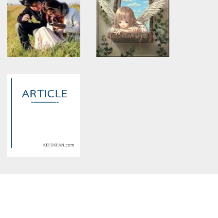
will throw an Error in a future
will throw an Error in a future
version of PHP) in
version of PHP) in
/home/keedkean/domains/keedkean.com/public_html/include/article/sh
/home/keedkean/domains/keedkean.com/pub
on line
534
on line
534
คำสาปแวมไพร์ อมตะนิทา nc
เชลยรักบำบัดแค้น
Warning
: Use of undefined
Warning
: Use of undefined
constant article_topic -
constant article_topic -
assumed 'article_topic' (this
assumed 'article_topic' (this
will throw an Error in a future
will throw an Error in a future
version of PHP) in
version of PHP) in
/home/keedkean/domains/keedkean.com/public_html/include/article/sh
/home/keedkean/domains/keedkean.com/pub
on line
534
on line
534
BE FORGET เผลอรัก...อีกครั้ง
The Triangle Chain
เข้าจนได้
Warning
: Use of undefined
constant article_topic -
assumed 'article_topic' (this
will throw an Error in a future
version of PHP) in