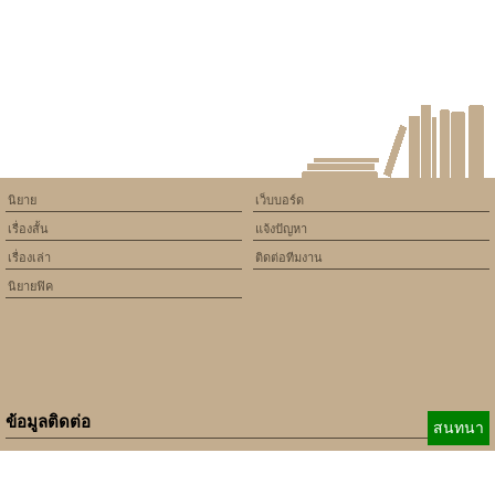
/home/keedkean/domains/keedkean.com/public_html/include/article/sh
on line
534
แค้นรักนายมาเฟีย
นิยาย
เว็บบอร์ด
เรื่องสั้น
แจ้งปัญหา
เรื่องเล่า
ติดต่อทีมงาน
นิยายฟิค
ข้อมูลติดต่อ
สนทนา
E-mail:
b_beginner@hotmail.com
xbeginner01@gmail.com