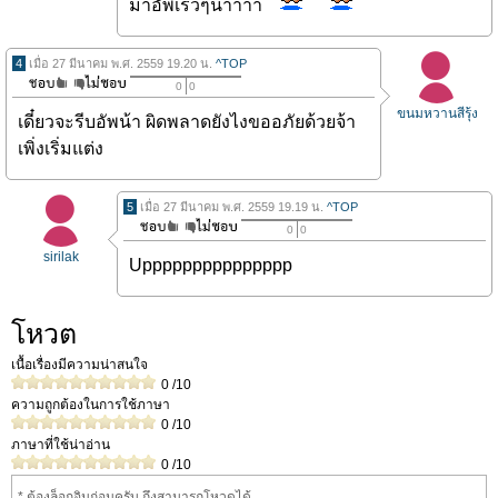
มาอัพเร็วๆน้าาาา
4
เมื่อ 27 มีนาคม พ.ศ. 2559 19.20 น.
^TOP
0
0
ขนมหวานสีรุ้ง
เดี๋ยวจะรีบอัพน้า ผิดพลาดยังไงขออภัยด้วยจ้า
เพิ่งเริ่มแต่ง
5
เมื่อ 27 มีนาคม พ.ศ. 2559 19.19 น.
^TOP
0
0
sirilak
Uppppppppppppppp
โหวต
เนื้อเรื่องมีความน่าสนใจ
0
/10
ความถูกต้องในการใช้ภาษา
0
/10
ภาษาที่ใช้น่าอ่าน
0
/10
* ต้องล็อกอินก่อนครับ ถึงสามารถโหวดได้