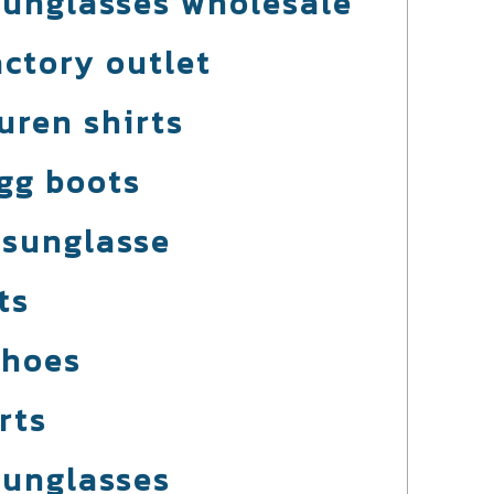
sunglasses wholesale
actory outlet
uren shirts
gg boots
 sunglasse
ts
shoes
rts
sunglasses