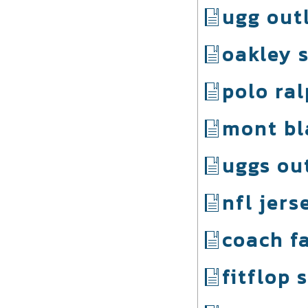
ugg out
oakley 
polo ra
mont bl
uggs ou
nfl jers
coach f
fitflop 