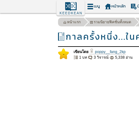
เมนู
หน้าหลัก
น
KEEDKEAN
หน้าแรก
รวมนิยายฟิคชั่นทั้งหมด
กาลครั้งหนึ่ง...
เขียนโดย
poppy__fang_2kp
-
1 บท
3 วิจารณ์
5,338 อ่าน