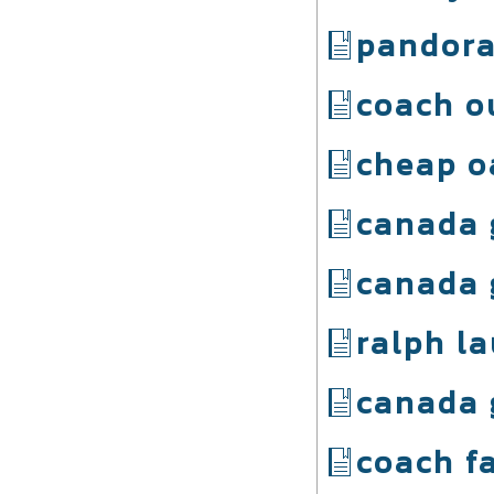
pandora
coach o
cheap o
canada 
canada 
ralph l
canada 
coach f