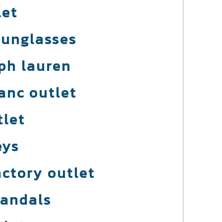
let
sunglasses
lph lauren
anc outlet
tlet
eys
actory outlet
sandals