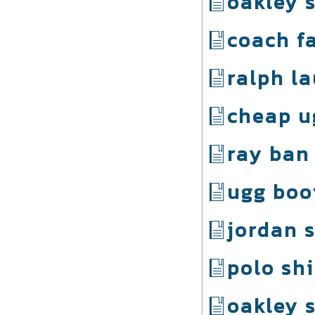
oakley 
coach f
ralph la
cheap u
ray ban
ugg boo
jordan 
polo shi
oakley 