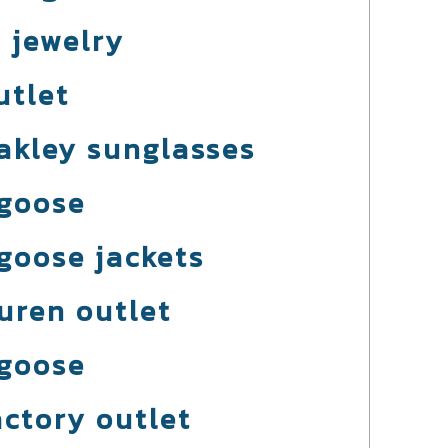
 jewelry
utlet
akley sunglasses
goose
goose jackets
auren outlet
goose
actory outlet