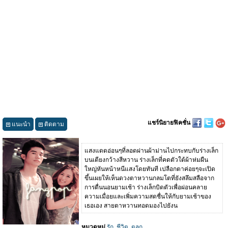
แชร์นิยายฟิคชั่น
แนะนำ
ติดตาม
แสงแดดอ่อนๆที่ลอดผ่านผ้าม่านไปกระทบกับร่างเล็ก
บนเตียงกว้างสีหวาน ร่างเล็กที่คดตัวใต้ผ้าห่มผืน
ใหญ่หันหน้าหนีแสงโดยทันที เปลือกตาค่อยๆจะเปิด
ขึ้นเผยให้เห็นดวงตาหวานกลมโตที่ยังสลึมสลือจาก
การตื่นนอนยามเช้า ร่างเล็กบิดตัวเพื่อผ่อนคลาย
ความเมื่อยและเพิ่มความสดชื่นให้กับยามเช้าของ
เธอเอง สายตาหวานทอดมองไปยังน
หมวดหมู่
รัก
,
ชีวิต
,
ตลก