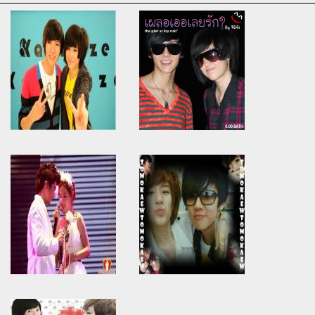
Warning
: Use of undefined
Warning
: Use of undefined
constant article_topic -
constant article_topic -
assumed 'article_topic' (this
assumed 'article_topic' (this
will throw an Error in a future
will throw an Error in a future
version of PHP) in
version of PHP) in
/home/keedkean/domains/keedkean.com/public_html/include/article/sh
/home/keedkean/domains/keedkean.com/pub
on line
534
on line
534
นาทีรักรักสะกิดหัวใจอันตราย
เผลอเออเลยรัก?
นายจอมแสบ
Warning
: Use of undefined
Warning
: Use of undefined
constant article_topic -
constant article_topic -