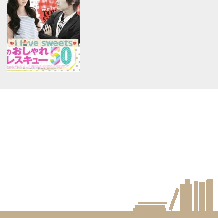
assumed 'article_topic' (this
assumed 'article_topic' (this
will throw an Error in a future
will throw an Error in a future
version of PHP) in
version of PHP) in
/home/keedkean/domains/keedkean.com/public_html/include/article/sh
/home/keedkean/domains/keedkean.com/pub
on line
534
on line
534
*ถ้าฉันร้าย แล้วเธอจะรักรึเปล่า*
หลุมพรางร้ายกักขังหัวใจให้
จำนน
Warning
: Use of undefined
constant article_topic -
assumed 'article_topic' (this
will throw an Error in a future
version of PHP) in
/home/keedkean/domains/keedkean.com/public_html/include/article/sh
on line
534
Darling off love ดาร์ลิ้งครับผม
รักคุณ (ncนิดๆ)