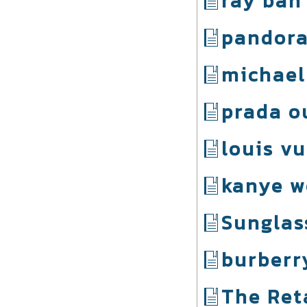
ray ban
pandora
michael
prada o
louis vu
kanye w
Sunglas
burberr
The Ret