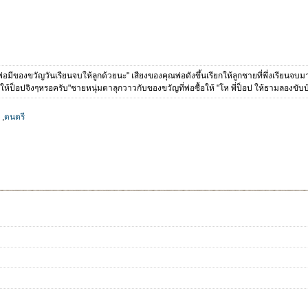
็วพ่อมีของขวัญวันเรียนจบให้ลูกด้วยนะ" เสียงของคุณพ่อดังขึ้นเรียกให้ลูกชายที่พึ่งเรียนจบม
้อให้ป็อปจิงๆหรอครับ"ชายหนุ่มตาลุกวาวกับของขวัญที่พ่อซื้อให้ "โห พี่ป็อป ให้ธามลองขับ
,
ดนตรี