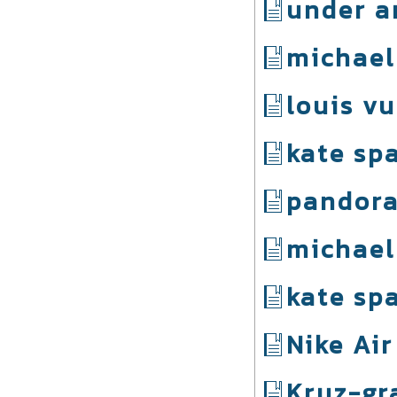
under a
michael
louis v
kate sp
pandora
michael
kate sp
Nike Ai
Kruz-gr