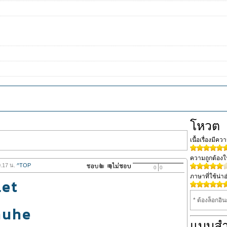
โหวต
เนื้อเรื่องมีค
ความถูกต้อง
0.17 น.
^TOP
0
0
ภาษาที่ใช้น่าอ
let
* ต้องล็อกอิ
huhe
แบบส