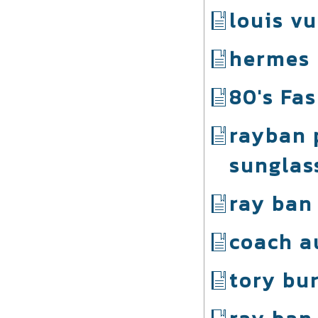
louis vu
hermes
80's Fa
rayban 
sunglas
ray ban
coach au
tory bu