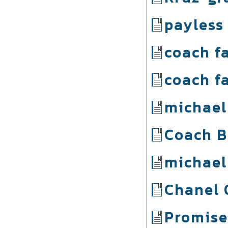
payless
coach f
coach f
michael
Coach B
michael
Chanel 
Promise 