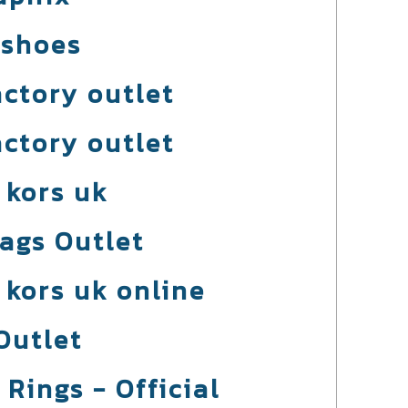
 shoes
actory outlet
actory outlet
 kors uk
ags Outlet
 kors uk online
Outlet
Rings - Official