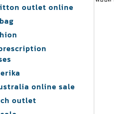
itton outlet online
 bag
shion
prescription
ses
 erika
stralia online sale
rch outlet