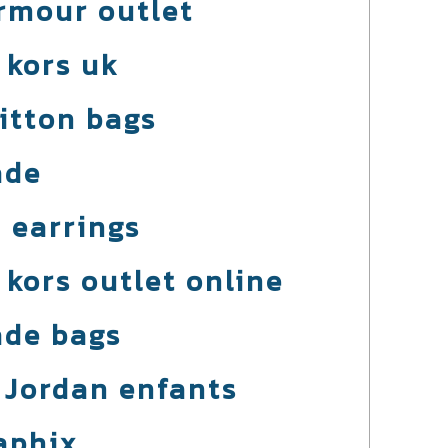
rmour outlet
 kors uk
uitton bags
ade
 earrings
 kors outlet online
ade bags
r Jordan enfants
aphix