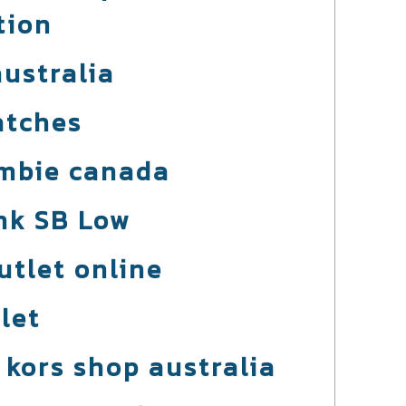
tion
australia
atches
mbie canada
nk SB Low
utlet online
let
 kors shop australia