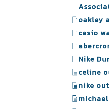
Associa
oakley 
casio w
abercro
Nike Du
celine o
nike out
michael