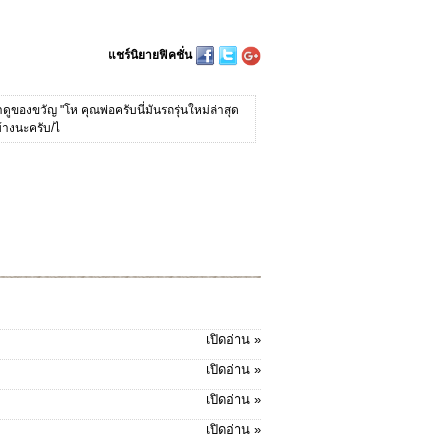
แชร์นิยายฟิคชั่น
าดูของขวัญ "โห คุณพ่อครับนี่มันรถรุ่นใหม่ล่าสุด
บ้างนะครับ/ไ
เปิดอ่าน »
เปิดอ่าน »
เปิดอ่าน »
เปิดอ่าน »