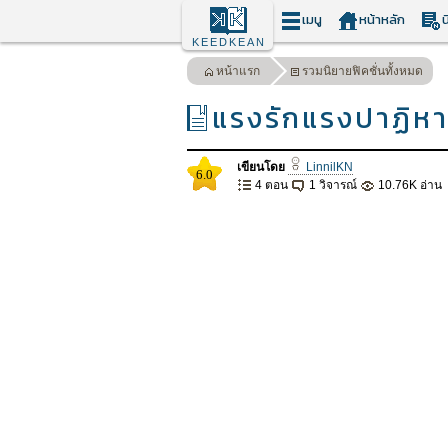
เมนู
หน้าหลัก
น
KEEDKEAN
หน้าแรก
รวมนิยายฟิคชั่นทั้งหมด
แรงรักแรงปาฏิหา
เขียนโดย
LinnilKN
6.0
4 ตอน
1 วิจารณ์
10.76K อ่าน