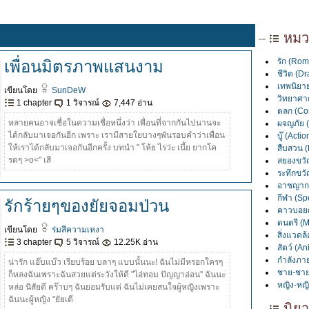
หมวด
รัก (Rom
เพื่อนมิตรภาพแสนงาม
ชีวิต (D
เทพนิยาย
เขียนโดย
SunDeW
วิทยาศาต
1 chapter
1 วิจารณ์
7,447 อ่าน
ตลก (Co
หลายคนอาจเชื่อในความเชื่อหนึ่งว่า เพื่อนที่จากกันไปนานจะ
ผจญภัย 
ได้กลับมาเจอกันอีก เพราะ เรามีสายใยบางๆพันรอบคำว่าเพื่อน
บู๊ (Actio
ให้เราได้กลับมาเจอกันอีกครั้ง บทนำ " โห้ย ไรว่ะ เนี้ย ยากโค
สืบสวน (
รตๆ >o<" เสี
สยองขวัญ
ระทึกขวัญ
อาชญากร
กีฬา (Spo
รักร้ายๆของยัยจอมป่วน
คาวบอยต
ดนตรี (M
เขียนโดย
ร่มสีความเหงา
สิ่งแวดล
3 chapter
5 วิจารณ์
12.25K อ่าน
สัตว์ (An
กำลังภาย
น่ารัก แอ๊บแบ๊ว เรียบร้อย บลาๆ แบบนั้นนะ! ฉันไม่มีหรอกใครๆ
ชาย-ชาย
ก็หลงฉันเพราะฉันสวยแต่ระวังให้ดี "ไอ่ทอม ปัญญาอ่อน" ฉันนะ
หญิง-หญิ
หล่อ นิสัยดี คร๊าบๆ ฉันยอมรับแต่ ฉันไม่เคยสนใจผู้หญิงเพราะ
ฉันนะผู้หญิง "ยัยเตี
นิยา