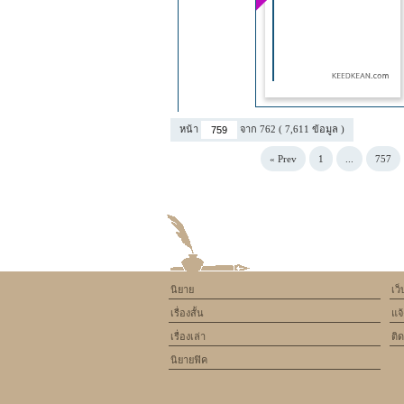
หน้า
จาก 762 ( 7,611 ข้อมูล )
« Prev
1
...
757
นิยาย
เว
เรื่องสั้น
แจ
เรื่องเล่า
ติ
นิยายฟิค