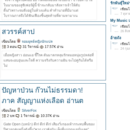
"จงจำไว้ผู้ทรยศเอ๋ย อย่าได้ลืมเลือนนามของข้า ข้าขอสาบาน
รักพันธุ์ใหม
ในนามของลูซิเฟอร์ผู้นี้ ข้าจะกลับมาสังหารเจ้าให้ดับ
เขียน
ดิ้น!"เพราะจมดิ่งอยู่ในห้วงแค้น คำทำนายที่มีมาแต่
7 ตุลา
โบราณกาลจึงได้ฟันเฟืองชิ้นสุดท้ายที่ตามหามาเน
My Music เส
เขียน
สวรรค์สาป
26 สิง
อ้ายถัง
เขียนโดย
จอมยุทธ์หญิงนักแปล
เขียน
3 ตอน
31 วิจารณ์
17.57K อ่าน
24 กุม
เมื่อหญิงสาว อ่อนแอ ขี้โีรค ดันมาตกหลุมรักหมอหนุ่มรูปหล่อที่
แสนจะอบอุ่นและใจดี ความจริงกับความฝัน จะไปคู่กันได้หรือ
ไม่
ปัญหาป่วน ก๊วนไม่ธรรมดา!
ภาค สัญญาแห่งเลือด อ่านต
เขียนโดย
SilverFox
2 บท
1 วิจารณ์
10.37K อ่าน
Gate Open (บทนำ) ตึก! ตึก! ตึก! เสียงวิ่งรองเท้ากระทบพื้นของ
ปีศาจกลุ่มหนึ่งดังขึ้น"พวก เราพังมัน เล็งที่แม่กุญแจนั่นเลย"