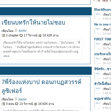
BlackBoar
เขียน
5 มีนา
เขียนบทรักให้นายไม่ชอบ
He is one 
เขียน
เขียนโดย
RATH
14 กุม
2 chapter
17 วิจารณ์
10.42K อ่าน
FIRST TIME
เขียนบทรักให้นายไม่ชอบ บทนำ ผมไม่ชอบ...” ฉันไม่ชอบ...” พี่
เขียน
ไม่ชอบ…” มันคือคำพูดอันติดปากของสารวัตรเมฆา เขามักจะ
30 กัน
เผลอตัวพูดประโยคนี่ออกมาทำร้ายจิตใจของผู้คนรอบข้างอยู่
เกมรักลวงใ
เสมอ
เขียน
30 กรก
ลิขิตรัก...
เขียน
1 ตุลา
7พี่ร้องแห่งบาป ตอนกบฏสวรรค์
หัวใจนี้เพื่
ลูซิเฟอร์
เขียน
2 ตุลา
หนุ่มซ่าส์ก
เขียนโดย
kaizer
3 ตอน
13 วิจารณ์
16.82K อ่าน
เขียน
6 มีนา