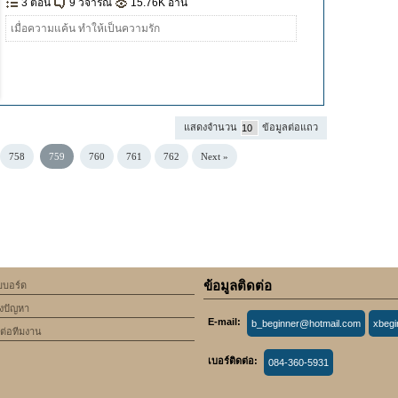
3 ตอน
9 วิจารณ์
15.76K อ่าน
เมื่อความแค้น ทำให้เป็นความรัก
แสดงจำนวน
ข้อมูลต่อแถว
758
759
760
761
762
Next »
ข้อมูลติดต่อ
็บบอร์ด
้งปัญหา
E-mail:
b_beginner@hotmail.com
xbeg
ดต่อทีมงาน
เบอร์ติดต่อ:
084-360-5931