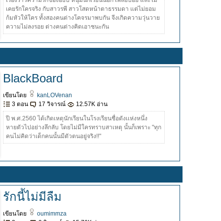
เรื่องราวความรักของอธิป หนุ่มนักเรียนนอก เพลย์บอย และไม่
เคยรักใครจริง กับสาวรพี สาวโสดหน้าตาธรรมดา แต่ไม่ยอม
ก้มหัวให้ใคร ทั้งสองคนต่างโคจรมาพบกัน จีงเกิดความวุ่นวาย
ความไม่ลงรอย ต่างคนต่างคิดเอาชนะกัน
BlackBoard
เขียนโดย
kanLOVenan
3 ตอน
17 วิจารณ์
12.57K อ่าน
ปี พ.ศ.2560 ได้เกิดเหตุนักเรียนในโรงเรียนชื่อดังเเห่งหนึ่ง
หายตัวไปอย่างลึกลับ โดยไม่มีใครทราบสาเหตุ นั้นก็เพราะ "ทุก
คนไม่คิดว่าเด็กคนนั้นมีตัวตนอยู่จริง!!"
รักนี้ไม่มีลืม
เขียนโดย
oumimmza