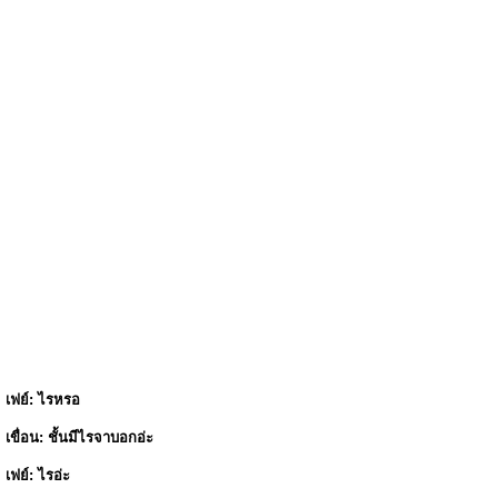
เฟย์: ไรหรอ
เขื่อน: ชั้นมีไรจาบอกอ่ะ
เฟย์: ไรอ่ะ