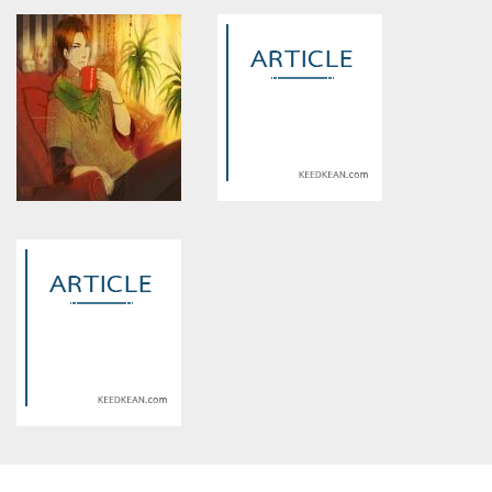
Warning
: Use of undefined
Warning
: Use of undefined
constant article_topic -
constant article_topic -
assumed 'article_topic' (this
assumed 'article_topic' (this
will throw an Error in a future
will throw an Error in a future
version of PHP) in
version of PHP) in
/home/keedkean/domains/keedkean.com/public_html/include/article/sh
/home/keedkean/domains/keedkean.com/pub
on line
534
on line
534
เพราะว่าเรื่องหัวใจ ใครก็
รักวุ่นวาย ของนาย ผสม!!
ออกแบบมันไม่ได้
(Mix's)
Warning
: Use of undefined
Warning
: Use of undefined
constant article_topic -
constant article_topic -
assumed 'article_topic' (this
assumed 'article_topic' (this
will throw an Error in a future
will throw an Error in a future
version of PHP) in
version of PHP) in
/home/keedkean/domains/keedkean.com/public_html/include/article/sh
/home/keedkean/domains/keedkean.com/pub
on line
534
on line
534
Oh My Manager!รักนี้มอบให้
悪役 อย่างนายต้องเจอคนแบบ
คุณคนเดียว
ฉัน
Warning
: Use of undefined
constant article_topic -