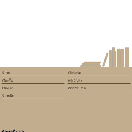
assumed 'article_topic' (this
will throw an Error in a future
version of PHP) in
/home/keedkean/domains/keedkean.com/public_html/include/article/sh
on line
534
เปิดหัวใจ นายจอมหยิ่ง
นิยาย
เว็บบอร์ด
เรื่องสั้น
แจ้งปัญหา
เรื่องเล่า
ติดต่อทีมงาน
นิยายฟิค
ข้อมูลติดต่อ