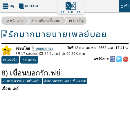
เมนู
บทความ
เข้า
KEEDKEAN
หน้าแรก
รวมนิยายทั้งหมด
สารบัญ
รักมากมายนายเพลย์บอย
วันที่
13 ตุลาคม พ.ศ. 2553
เวลา
17.41 น.
เขียนโดย
oumimmza
7.4
17 session
24 วิจารณ์
95.29K อ่าน
แชร์นิยาย
แนะนำ
ติดตาม
8) เขื่อนบอกรักเฟย์
อ่านบทความตามต้นฉบับ
อ่านบทความเฉพาะข้อความ
เขื่อน: เฟย์