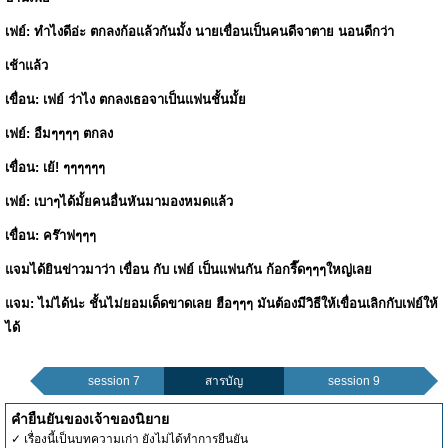
เฟย์: ทำไงดีอ่ะ ตกลงก้อแล้วกันมั้ง นายเขื่อนเป็นคนดีจาตาย นอนดีกว่า
เช้าแล้ว
เขื่อน: เฟย์ ว่าไง ตกลงเธอจาเป็นแฟนชั้นมั้ย
เฟย์: อืมๆๆๆๆ ตกลง
เขื่อน: เย้! ๆๆๆๆๆๆ
เฟย์: เบาๆได้มั้ยคนอื่นหันมามองหมดแล้ว
เขื่อน: คร๊าฟๆๆๆ
แจมได้ยินข่าวมาว่า เขื่อน กับ เฟย์ เป็นแฟนกัน ก้อกรี๊ดๆๆๆใหญ่เลย
แจม: ไม่ได้น่ะ ชั้นไม่ยอมเด็ดขาดเลย ฮือๆๆๆ มันต้องมีวิธีให้เขื่อนเลิกกับเฟย์ให้
ได้
session 7
สารบัญ
session 9
คำยืนยันของเจ้าของนิยาย
✓ เรื่องนี้เป็นบทความเก่า ยังไม่ได้ทำการยืนยัน