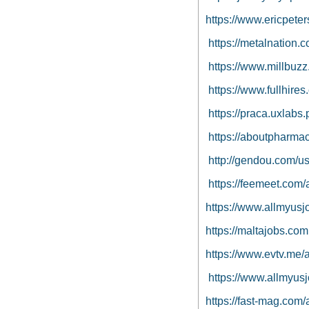
https://www.ericpete
https://metalnation.
https://www.millbuz
https://www.fullhire
https://praca.uxlabs.
https://aboutpharmac
http://gendou.com/u
https://feemeet.com/
https://www.allmyusj
https://maltajobs.com
https://www.evtv.me/
https://www.allmyus
https://fast-mag.com