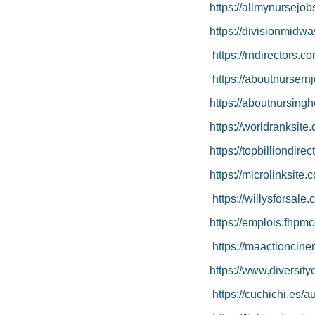
https://allmynursejob
https://divisionmidwa
https://rndirectors.c
https://aboutnursern
https://aboutnursing
https://worldranksite
https://topbilliondir
https://microlinksite
https://willysforsale
https://emplois.fhpmc
https://maactioncine
https://www.diversity
https://cuchichi.es/a