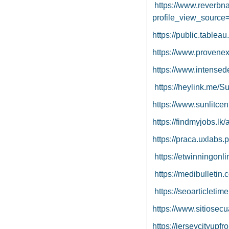
https://www.reverbn
profile_view_source
https://public.tablea
https://www.provene
https://www.intense
https://heylink.me/S
https://www.sunlitce
https://findmyjobs.lk
https://praca.uxlabs.
https://etwinningonli
https://medibulletin
https://seoarticleti
https://www.sitiosec
https://jerseycityupf