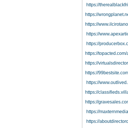
https://therealblackf
https://wrongplanet.n
https://www.ilcirotano
https://www.apexarti
https://producerbox.
https://topacted.com/
https://virtualsdirect
https://99bestsite.co
https://www.outlived.
https://classifieds.v
https://gravesales.co
https://maxternmedia
https://aboutdirecto