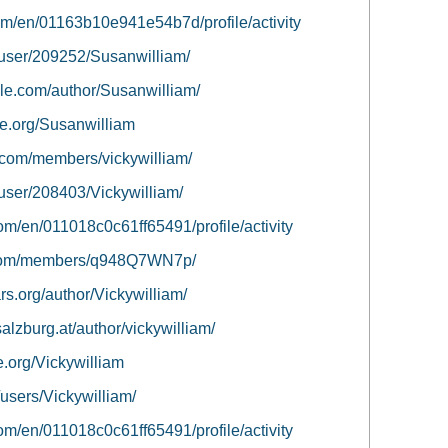
om/en/01163b10e941e54b7d/profile/activity
y/user/209252/Susanwilliam/
cle.com/author/Susanwilliam/
ome.org/Susanwilliam
.com/members/vickywilliam/
y/user/208403/Vickywilliam/
om/en/011018c0c61ff65491/profile/activity
d.com/members/q948Q7WN7p/
rs.org/author/Vickywilliam/
alzburg.at/author/vickywilliam/
me.org/Vickywilliam
/users/Vickywilliam/
om/en/011018c0c61ff65491/profile/activity