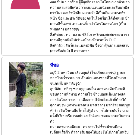
งอล ขี้บ่น ปากร้าย จู้จี้จุกจิก เวลาโมโหจะน่ากลัวมาก
ความสามรถพิเศษ : วางเเผนเเนบเนียนเเละสืบเก่งยิ่ง
กว่าโครตเหง้านักสืบ ความจำดีเป็นเลิศ สามรถจำ
หน้า ชื่อ เเละประวัติของคนในโรงเรียนได้ทั้งหมด บ้า
เกาหลีขั้นเทพ เดาเเม่นยิ่งกว่าใครในสามโลก (เป็น
หมอเดา) บลาๆๆๆๆ
สิ่งที่ชอบ : ความงาม ซีรีย์เกาหลี ของสะสมของดารา
เกาหลีทุกชนิดไม่เว้นเเม้กระทั่งขวดน้ำ O_O
สิ่งที่กลัว : สัตว์เเละเเมลงมีพิษ จิ้งจก ตุ๊กเเก เเมลงสาบ
(สารพัดสัตว์) ผี ความตาย
ทีซอ
อยู่ปี 2 มหาวิทยาลัยหลุยส์ (โรงเรียนเอกชน) ฐานะ
ทางบ้านร่ำรวยมาก เป็นนักเเสดงชายที่โด่งดังมาก
จนคนทั้งมหา'ลัยรู้จัก
อุปนิสัย : หยิ่งๆ ชอบดูถูกคนอื่น ฉลาดระดับหัวกะทิ
ชอบความท้าทาย ความเร็ว ช้างนอกเเข็งเเกร่งเเต่
ภายในใจเปราะบาง เมื่ออยากได้อะไรเเล้วก็ต้องได้
สุภาพบุรุษ (เฉพาะบางคน บางเวลา) ปากร้ายชอบพูด
ทำร้ายจิตใจคนอื่นโดยไม่รู้ตัว ปากไม่ตรงกับใจ บาง
ครั้งก็เงียบขรึม เพลย์บอย รักอิสระ ชอบความเป็นส่วน
ตัว
ความสามารถพิเศษ : ควงสาวไม่ซ้ำหน้าเหมือน
เปลี่ยนเสื้อผ้า ทำลายสิ่งของให้ย่อยยับได้ภายในพริบ