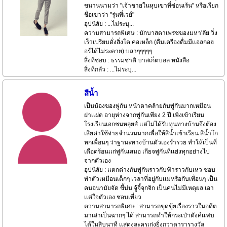
ขนานนามว่า "เจ้าชายในหุบเขาที่ซ่อนเร้น" หรือเรียก
ชื่อเขาว่า "รุ่นพี่เวย์"
อุปนิสัย : ...ไม่ระบุ...
ความสามารถพิเศษ : นักบาสตาเพรชของมหา'ลัย วิ่ง
เร็วเปรียบดั่งสิ่งโต คอเหล็ก (ดื่มเครื่องดื่มมีเเอลกอฮ
อร์ได้ไม่ระคาย) บลาๆๆๆๆๆ
สิ่งที่ชอบ : ธรรมชาติ บาสเก็ตบอล หนังสือ
สิ่งที่กลัว : ...ไม่ระบุ...
สีน้ำ
เป็นน้องของพู่กัน หน้าตาคล้ายกับพู่กันมากเหมือน
ฝาเเฝด อายุห่างจากพู่กันเพียง 2 ปี เพิ่งเข้าเรียน
โรงเรียนเอกชนหลุยส์ เเต่ไม่ได้รับทุนทางบ้านจึงต้อง
เสียค่าใช้จ่ายจำนวนมากเพื่อให้สีน้ำเข้าเรียน สีน้ำโก
หกเพื่อนๆ ว่าฐานะทางบ้านตัวเองร่ำรวย ทำให้เป็นที่
เดือดร้อนเเก่พู่กันเสมอ เกียจพู่กันที่เเย่งทุกอย่างไป
จากตัวเอง
อุปนิสัย : เเตกต่างกับพู่กันราวกับฟ้าราวกับเหว ชอบ
ทำตัวเหมือนเด็กๆ เวลาที่อยู่กับเเม่หรือกับเพื่อนๆ เป็น
คนอนามัยจัด ขี้บ่น จู้จี้จุกจิก เป็นคนไม่มีเหตุผล เอา
เเต่ใจตัวเอง ชอบเที่ยว
ความสามารถพิเศษ : สามารถขุดขุ้ยเรื่องราวในอดีต
มาเล่าเป็นฉากๆ ได้ สามารถทำให้กระเป๋าตังค์เเฟบ
ได้ในสิบนาที เเสดงละครเก่งยิ่งกว่าดารารางวัล