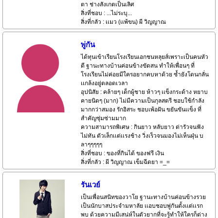
ตา ช่างสังเกตเป็นเลิศ
สิ่งที่ชอบ : ...ไม่ระบุ...
สิ่งที่กลัว : เเมว (เเพ้ขน) ผี วิญญาณ
พู่กัน
ได้ทุนเข้าเรียนโรงเรียนเอกชนหลุยส์เพราะเป็นคนหัว
ดี ฐานะทางบ้านค่อนข้างขัดสน ทำให้เพื่อนๆ ที่
โรงเรียนไม่ค่อยมีใครอยากคบหาด้วย ซ้ำยังโดนกลั่น
เเกล้งอยู่ตลอดเวลา
อุปนิสัย : คล้ายๆ เด็กผู้ชาย ห้าวๆ เเข็งกระด้าง หยาบ
คายนิดๆ (มาก) ไม่มีความเป็นกุลสตรี ชอบใช้กำลัง
มากกว่าสมอง รักอิสระ ชอบเพ้อฝัน ขยันขันเเข็ง ที่
สำคัญซุ่มซ่ามมาก
ความสามารถพิเศษ : กินยาว หลับยาว ด่ารัวจนฟัง
ไม่ทัน ตัวเล็กเเต่เเรงช้าง วิ่งเร็วจนมองไม่เห็นฝุ่น บ
ลาๆๆๆๆๆ
สิ่งที่ชอบ : ของที่กินได้ ของฟรี เงิน
สิ่งที่กลัว : ผี วิญญาณ เข็มฉีดยา =_=
รันเวย์
เป็นเพื่อนสนิทของวาโย ฐานะทางบ้านค่อนข้างรวย
เป็นนักบาสประจำมหาลัย เเอบชอบพู่กันตั้งเเต่เเรก
พบ ด้วยความมีเสน่ห์ในตัวยากที่จะรู้ทำให้ใครก็ต่าง