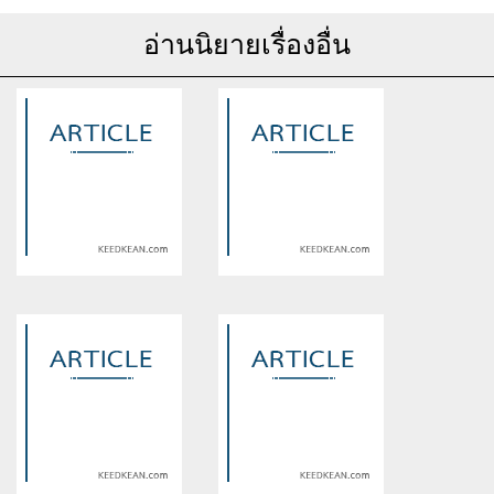
อ่านนิยายเรื่องอื่น
Warning
: Use of undefined
Warning
: Use of undefined
constant article_topic -
constant article_topic -
assumed 'article_topic' (this
assumed 'article_topic' (this
will throw an Error in a future
will throw an Error in a future
version of PHP) in
version of PHP) in
/home/keedkean/domains/keedkean.com/public_html/include/article/sh
/home/keedkean/domains/keedkean.com/pub
on line
534
on line
534
JILIX: YOUR ONLINE
JILIX GAMING VARIETY HUB
GAMING SPACE