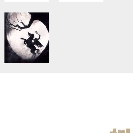
Warning
: Use of undefined
Warning
: Use of undefined
constant article_topic -
constant article_topic -
assumed 'article_topic' (this
assumed 'article_topic' (this
will throw an Error in a future
will throw an Error in a future
version of PHP) in
version of PHP) in
/home/keedkean/domains/keedkean.com/public_html/include/article/sh
/home/keedkean/domains/keedkean.com/pub
on line
534
on line
534
JILIAA: YOUR GAMING
JILI18: YOUR MODERN
COMFORT ZONE
GAMING DESTINATION
Warning
: Use of undefined
constant article_topic -
assumed 'article_topic' (this
will throw an Error in a future
version of PHP) in
/home/keedkean/domains/keedkean.com/public_html/include/article/sh
on line
534
hypebeat