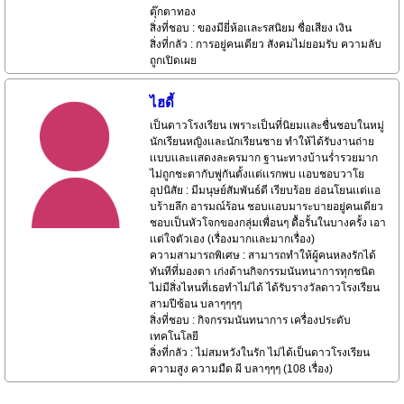
ตุ๊กตาทอง
สิ่งที่ชอบ : ของมียี่ห้อเเละรสนิยม ชื่อเสียง เงิน
สิ่งที่กลัว : การอยู่คนเดียว สังคมไม่ยอมรับ ความลับ
ถูกเปิดเผย
ไฮดี้
เป็นดาวโรงเรียน เพราะเป็นที่นิยมเเละชื่นชอบในหมู่
นักเรียนหญิงเเละนักเรียนชาย ทำให้ได้รับงานถ่าย
เเบบเเละเเสดงละครมาก ฐานะทางบ้านร่ำรวยมาก
ไม่ถูกชะตากับพู่กันตั้งเเต่เเรกพบ เเอบชอบวาโย
อุปนิสัย : มีมนุษย์สัมพันธ์ดี เรียบร้อย อ่อนโยนเเต่เเอ
บร้ายลึก อารมณ์ร้อน ชอบเเอบมาระบายอยู่คนเดียว
ชอบเป็นหัวโจกของกลุ่มเพื่อนๆ ดื้อรั้นในบางครั้ง เอา
เเต่ใจตัวเอง (เรื่องมากเเละมากเรื่อง)
ความสามารถพิเศษ : สามารถทำให้ผู้คนหลงรักได้
ทันทีที่มองตา เก่งด้านกิจกรรมนันทนาการทุกชนิด
ไม่มีสิ่งไหนที่เธอทำไม่ได้ ได้รับรางวัลดาวโรงเรียน
สามปีซ้อน บลาๆๆๆๆ
สิ่งที่ชอบ : กิจกรรมนันทนาการ เครื่องประดับ
เทคโนโลยี
สิ่งที่กลัว : ไม่สมหวังในรัก ไม่ได้เป็นดาวโรงเรียน
ความสูง ความมืด ผี บลาๆๆๆ (108 เรื่อง)