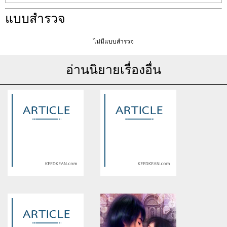
แบบสำรวจ
ไม่มีแบบสำรวจ
อ่านนิยายเรื่องอื่น
Warning
: Use of undefined
Warning
: Use of undefined
constant article_topic -
constant article_topic -
assumed 'article_topic' (this
assumed 'article_topic' (this
will throw an Error in a future
will throw an Error in a future