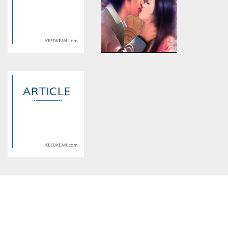
version of PHP) in
version of PHP) in
/home/keedkean/domains/keedkean.com/public_html/include/article/sh
/home/keedkean/domains/keedkean.com/pub
on line
534
on line
534
[t.o.r]ในวันที่ฉันฝันสลาย
ห้องเรียนพิเศษbtgpm
Warning
: Use of undefined
Warning
: Use of undefined
constant article_topic -
constant article_topic -
assumed 'article_topic' (this
assumed 'article_topic' (this
will throw an Error in a future
will throw an Error in a future
version of PHP) in
version of PHP) in
/home/keedkean/domains/keedkean.com/public_html/include/article/sh
/home/keedkean/domains/keedkean.com/pub
on line
534
on line
534
[Annie Annali Diary]อันนาเล
ชายปริศนาที่มาพร้อมสายฝน
ไดอารี่
Warning
: Use of undefined
constant article_topic -
assumed 'article_topic' (this
will throw an Error in a future
version of PHP) in
/home/keedkean/domains/keedkean.com/public_html/include/article/sh