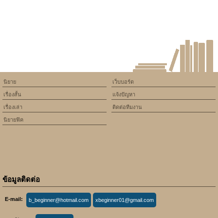
on line
534
BUGS_01 นักเรียนทุนและ
คนไข้พิเศษ
นิยาย
เว็บบอร์ด
เรื่องสั้น
แจ้งปัญหา
เรื่องเล่า
ติดต่อทีมงาน
นิยายฟิค
ข้อมูลติดต่อ
E-mail:
b_beginner@hotmail.com
xbeginner01@gmail.com