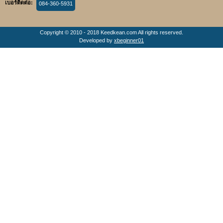
เบอร์ติดต่อ:
084-360-5931
Copyright © 2010 - 2018 Keedkean.com All rights reserved.
Developed by
xbeginner01