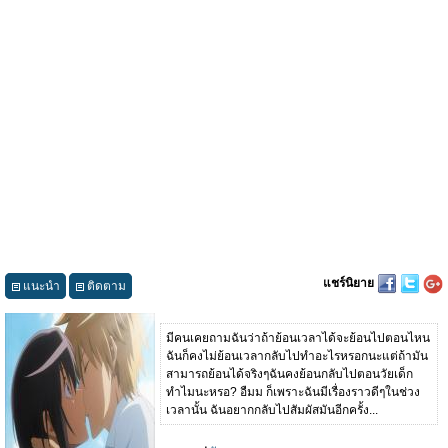
แชร์นิยาย
แนะนำ
ติดตาม
มีคนเคยถามฉันว่าถ้าย้อนเวลาได้จะย้อนไปตอนไหน
ฉันก็คงไม่ย้อนเวลากลับไปทำอะไรหรอกนะแต่ถ้ามัน
สามารถย้อนได้จริงๆฉันคงย้อนกลับไปตอนวัยเด็ก
ทำไมนะหรอ? อืมม ก็เพราะฉันมีเรื่องราวดีๆในช่วง
เวลานั้น ฉันอยากกลับไปสัมผัสมันอีกครั้ง...