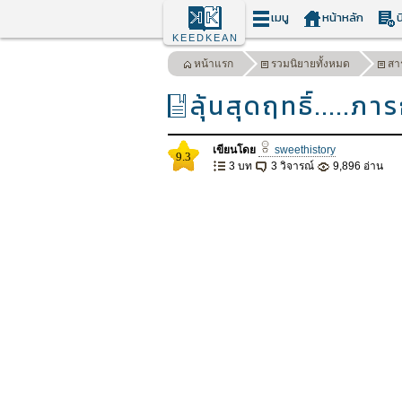
เมนู
หน้าหลัก
น
KEEDKEAN
หน้าแรก
รวมนิยายทั้งหมด
สา
ลุ้นสุดฤทธิ์.....ภ
เขียนโดย
sweethistory
9.3
3 บท
3 วิจารณ์
9,896 อ่าน