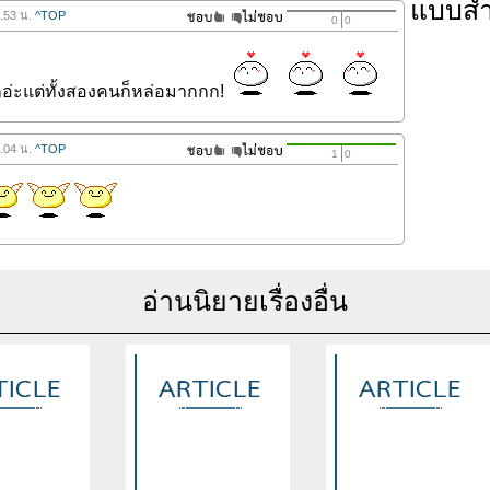
แบบส
1.53 น.
^TOP
0
0
กอ่ะแต่ทั้งสองคนก็หล่อมากกก!
2.04 น.
^TOP
1
0
อ่านนิยายเรื่องอื่น