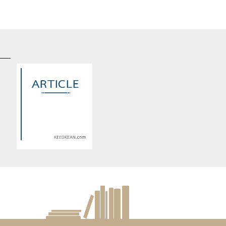
d
Warning
: Use of undefined
constant article_topic -
s
assumed 'article_topic' (this
re
will throw an Error in a future
version of PHP) in
lude/article/show.php
eedkean.com/public_html/include/article/show.php
/home/keedkean/domains/keedkean.com/public_html/include/article