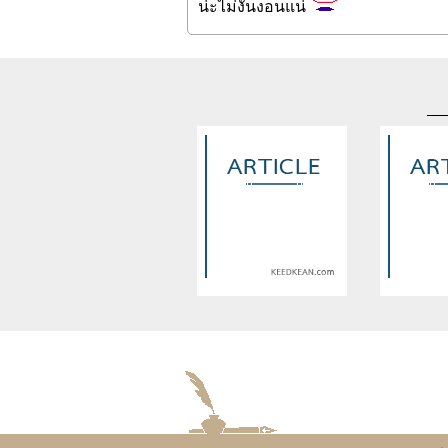
น่ะไม่งั้นงอนแน่
Warning
: Use of undefined
Warning
: U
constant article_topic -
constant a
assumed 'article_topic' (this
assumed 'arti
will throw an Error in a future
will throw an 
version of PHP) in
version
/home/keedkean/domains/keedkean.com/pub
/home/keedke