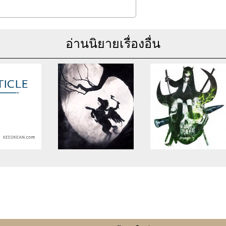
อ่านนิยายเรื่องอื่น
se of undefined
Warning
: Use of undefined
Warning
: Use of undefine
rticle_topic -
constant article_topic -
constant article_topic -
cle_topic' (this
assumed 'article_topic' (this
assumed 'article_topic' (thi
Error in a future
will throw an Error in a future
will throw an Error in a futu
 of PHP) in
version of PHP) in
version of PHP) in
lic_html/include/article/show.php
an/domains/keedkean.com/public_html/include/article/show.php
/home/keedkean/domains/keedkean.com/public_html/inc
/home/keedkean/domains/k