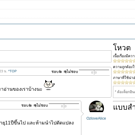
โหวต
เนื้อเรื่องมีค
ความถูกต้อง
.23 น.
^TOP
0
0
ภาษาที่ใช้น่าอ
มาอ่านของเราบ้างนะ
* ต้องล็อกอิ
แบบส
0
0
OzloveAlice
ายุ11ปีขึ้นไป และห้ามนำไปดัดแปลง