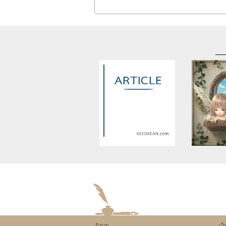
Warning
: Use of undefined
Warning
: U
constant article_topic -
constant a
assumed 'article_topic' (this
assumed 'arti
will throw an Error in a future
will throw an 
version of PHP) in
version
/home/keedkean/domains/keedkean.com/pub
/home/keedke
on line
534
on l
นิยาย
เว