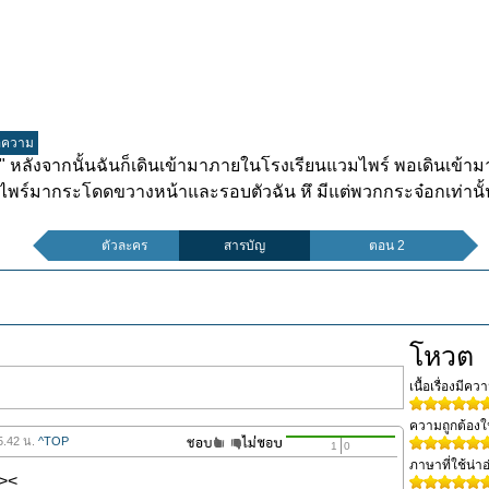
อความ
 หลังจากนั้นฉันก็เดินเข้ามาภายในโรงเรียนแวมไพร์ พอเดินเข้ามา
แวมไพร์มากระโดดขวางหน้าและรอบตัวฉัน หึ มีแต่พวกกระจ๋อกเท่านั
ตัวละคร
สารบัญ
ตอน 2
โหวต
เนื้อเรื่องมีค
ความถูกต้อง
15.42 น.
^TOP
1
0
ภาษาที่ใช้น่าอ
><