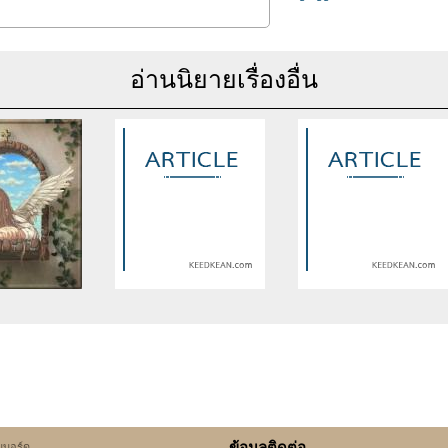
อ่านนิยายเรื่องอื่น
se of undefined
Warning
: Use of undefined
Warning
: Use of undefine
rticle_topic -
constant article_topic -
constant article_topic -
cle_topic' (this
assumed 'article_topic' (this
assumed 'article_topic' (thi
Error in a future
will throw an Error in a future
will throw an Error in a futu
 of PHP) in
version of PHP) in
version of PHP) in
lic_html/include/article/show.php
an/domains/keedkean.com/public_html/include/article/show.php
/home/keedkean/domains/keedkean.com/public_html/inc
/home/keedkean/domains/k
ine
534
on line
534
on line
534
ข้อมูลติดต่อ
็บบอร์ด