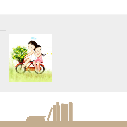
d
Warning
: Use of undefined
constant article_topic -
s
assumed 'article_topic' (this
re
will throw an Error in a future
version of PHP) in
lude/article/show.php
eedkean.com/public_html/include/article/show.php
/home/keedkean/domains/keedkean.com/public_html/include/article
on line
534