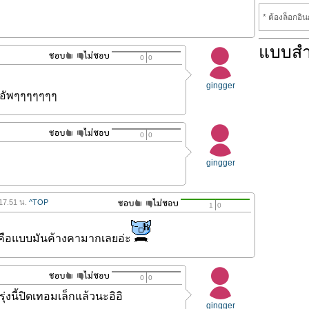
* ต้องล็อกอิ
แบบส
0
0
gingger
อัพๆๆๆๆๆๆๆ
0
0
gingger
 17.51 น.
^TOP
1
0
 คือแบบมันค้างคามากเลยอ่ะ
0
0
ุ่งนี้ปิดเทอมเล็กแล้วนะอิอิ
gingger