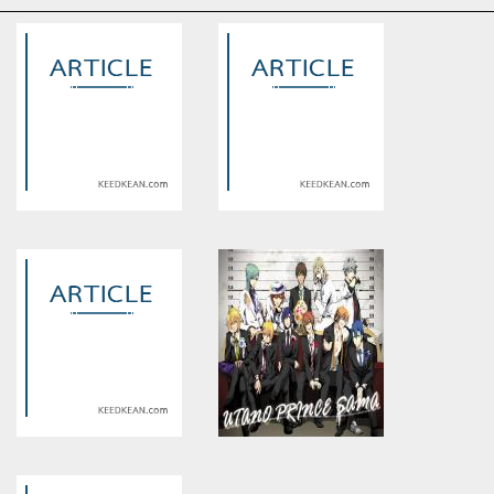
Warning
: Use of undefined
Warning
: Use of undefined
constant article_topic -
constant article_topic -
assumed 'article_topic' (this
assumed 'article_topic' (this
will throw an Error in a future
will throw an Error in a future
version of PHP) in
version of PHP) in
/home/keedkean/domains/keedkean.com/public_html/include/article/sh
/home/keedkean/domains/keedkean.com/pub
on line
534
on line
534
Love Again : รักครั้งแรก
Endocrine e.p.1 เบิกหัวใจ สไลด์
ขึ้นฟ้า
Warning
: Use of undefined
Warning
: Use of undefined