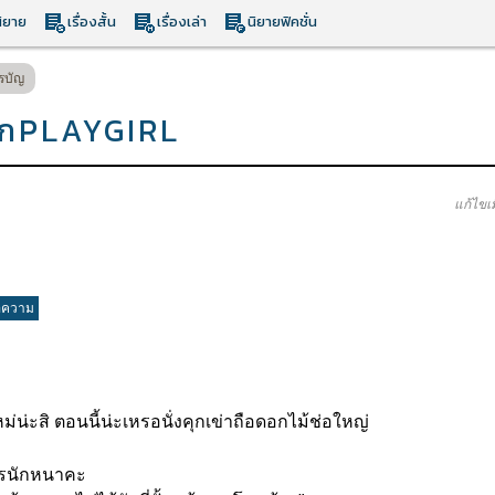
ิยาย
เรื่องสั้น
เรื่องเล่า
นิยายฟิคชั่น
รบัญ
กอกPLAYGIRL
แก้ไขเ
อความ
น่ะสิ ตอนนี้น่ะเหรอนั่งคุกเข่าถื
อดอกไม้ช่อใหญ่
รนักหนาคะ