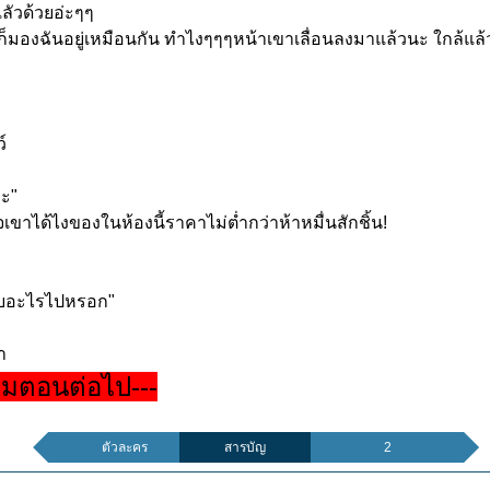
ัวด้วยอ่
ะๆๆ
็มองฉันอยู่เหมือนกัน ทำไงๆๆๆหน้าเขาเลื่อนลงมาแล้วนะ ใกล้แล
์
อะ"
จเขาได้
ไงของในห้องนี้ราคาไม่ต่ำกว่าห้
าหมื่นสักชิ้น!
หยิบอะไรไปหรอก"
า
ามตอนต่อไป---
ตัวละคร
สารบัญ
2