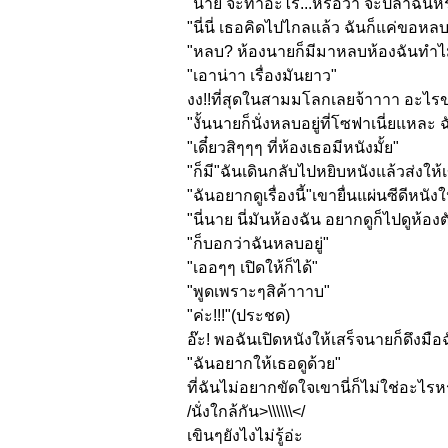
"นาย จะทำอะไร...หรือว่า จะปล้ำฉันห
"นี่นี่ เธอคิดไปไกลแล้ว ฉันก็แค่ขอหลบที
"หลบ? ห้องนายก็มีมาหลบห้องฉันทำไ
"เอาน่าา เรื่องมันยาว"
งง!!ที่สุดในสามมโลกเลยจ้าาาา อะไรข
"งั้นนายก็นั่งหลบอยู่ที่
โซฟาเนี่ยแหละ ฉ
"เดี๋ยวสิๆๆๆ ที่ห้องเธอมีหนังมั้ย"
"ก็มี"ฉันเดินกลับไปหยิบหนังแล้
วส่งให้
"ฉันอยากดูเรื่องนี้"เขายื่นแผ่
นซีดีหนังใ
"นี่นาย นี่มันห้องฉัน อยากดูก็ไปดูห้องตั
"ก็บอกว่าฉันหลบอยู่"
"เออๆๆ เปิดให้ก็ได้"
"พูดเพราะๆสิค้าาาบ"
"ค่ะ!!!"(ประชด)
อ๊ะ! พอฉันเปิดหนังให้เสร็จนายก็ดึ
งมือฉ
"ฉันอยากให้เธอดูด้วย"
ที่ฉันไม่อยากขัดใจเขานี่ก็ไม่
ใช่อะไรหร
/นั่งใกล้กัน>\\\\\\</
เขินๆยังไงไม่รู้อ่ะ