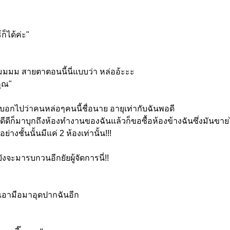
ก็ได้ค่ะ"
่มมมม สายตาตอนนี้นี่แบบว่า หล่ออ้ะะะ
คุณ"
มบอกไปว่าคนหล่อๆคนนี้ชื่
อนาย อายุเท่ากับฉันพอดี
ีดีก็มาบุกถึงห้
องทำงานของฉันแล้วก็ขอซื้อห้
องข้างฉันซึ่งมันขายไ
ชั้นนั้นมีแค่ 2 ห้องเท่านั้น!!!
จะมารบกวนอีกยัยผู้จัดการนี่
!!
งเอามือมาอุดปากฉันอีก