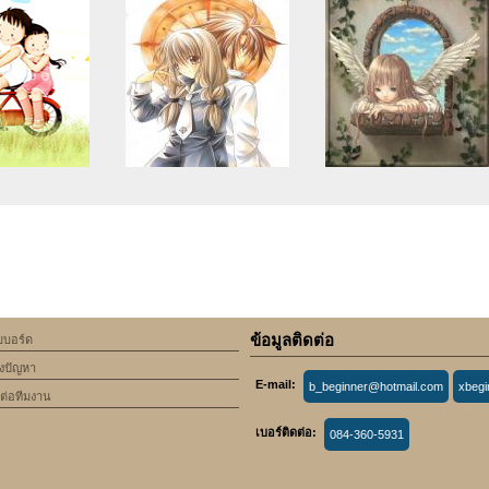
se of undefined
Warning
: Use of undefined
Warning
: Use of undefine
rticle_topic -
constant article_topic -
constant article_topic -
cle_topic' (this
assumed 'article_topic' (this
assumed 'article_topic' (thi
Error in a future
will throw an Error in a future
will throw an Error in a futu
 of PHP) in
version of PHP) in
version of PHP) in
lic_html/include/article/show.php
an/domains/keedkean.com/public_html/include/article/show.php
/home/keedkean/domains/keedkean.com/public_html/inc
/home/keedkean/domains/k
ine
534
on line
534
on line
534
ข้อมูลติดต่อ
็บบอร์ด
คือผม (ยัยป้า...กิน
บทเรียนรักเติมใจยัยหน้าใสสุด
Tale from monster ONLIN
้งปัญหา
กฮ่าๆ)
โหด
E-mail:
b_beginner@hotmail.com
xbeg
ดต่อทีมงาน
เบอร์ติดต่อ:
084-360-5931