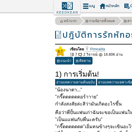
เมนู
หน้าหลัก
น
KEEDKEAN
หน้าแรก
รวมนิยายทั้งหมด
สา
ปฎิบัติการรักหั
เขียนโดย
Pimnalita
9.7
7
2 วิจารณ์
16.80K อ่าน
แนะนำ
ติดตาม
1) การเริ่มต้น!
อ่านบทความตามต้นฉบับ
อ่านบทความเฉพาะข้
"น้องนาตา..."
"กรี๊ดดดดดดอร้าาาย"
กำลังสงสัยล่ะสิว่ามันเกิดอะไรขึ้น
คือว่าพี่ปั้นแฟนเก่าฉันจะขอเป็
นแฟนใหม่
"เป็นแแฟนกับพี่นะครับ"
"กรี๊ดดดดดดด"เอิ่มคนข้างๆจะเขิ
นอะไ