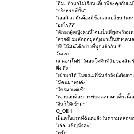
"อืม...ถ้าแกไม่เรียน เดี๋ยวพี่จะคุยกับแม่
"จริงหรอพี่ปั้น"
"เออสิ แต่มันต้องมีข้อแลกเปลี่ยนกั
นหน
"อะไร??"
"หักอกผู้หญิงคนนี้"คนเป็นพี่พู
ดพร้อมหย
"สวยดี! ผมหักอกผูหญิงมาเป็นสิบๆคนละ เ
"หึ! ให้มันได้อย่างที่พูดแล้วกัน!!!
"
วันแรก
ณ คอนโดNT(คอนโดตึกที่สิบของฉัน ซึ่งฉ
ตึ้ง ตึ่ง
"เข้ามาได้"ในขณะที่ฉันกำลังนั่
งจิบกาแ
"มีคนมาพบค่ะ"
"ใครมาแต่เช้า"
"เขาบอกต้องการพบคุณนาตาเดี๋
ยวนี้เ
"งั้นก็ใหัเข้ามา"
O_O!!!!!
เป็นครั้งแรกที่ฉันตะลึ
งในความหล่อของ
"เอ่อ...เชิญนั่งค่ะ"
"ครับ"