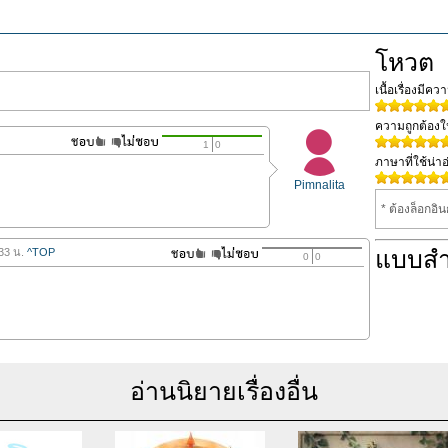
โหวต
เนื้อเรื่องมีค
ความถูกต้อง
1
0
ภาษาที่ใช้น่าอ
Pimnalita
* ต้องล็อกอิ
แบบส
.33 น.
^TOP
0
0
อ่านนิยายเรื่องอื่น