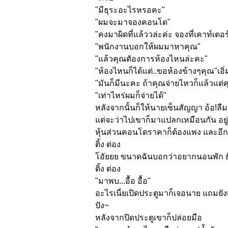
"มีธุระอะไรหรอคะ"
"ผมจะมาจองคอนโด"
"คงมาผิดที่แล้ววล่ะค่ะ จองที่เคาท์เตอร์
"พนักงานบอกให้ผมมาหาคุณ"
"แล้วคุณตัองการห้องไหนล่ะคะ"
"ห้องไหนก็ได้แต่..ขอห้องข้
างๆคุณ"เอิ
"มันก็มีนะคะ ถ้าคุณจ่ายไหวก็แล้วแต่
"เท่าไหร่ผมก็จ่ายได้"
หลังจากนั้นก็ให้นายเซ็นสัญญา อ้อ!ลื
แต่จะว่าไปเขาก็มาแปลกเหมือนกัน อยู่ด
หุ้นส่
วนคอนโดราคาก็ต้องแพง และอีกอย่าง
ติ้ง ต่อง
โอัยยย ขนาดฉันบอกว่าอยากนอนพัก ยัง
ติ้ง ต่อง
"มาพบ...อื้อ อื้อ"
อะไรเนี่ยเปิดประตูมาก็เจอนาย แถมยั
ปัง~
หลังจากปิดประตูเขาก็ปล่อยมือ