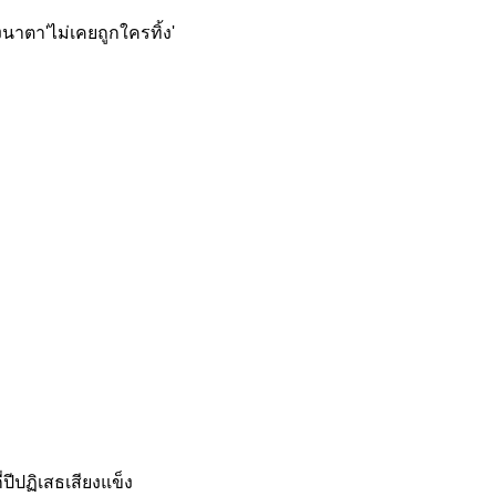
าตา'ไม่เคยถูกใครทิ้ง'
ปี
ปฏิเสธเสียงแข็ง