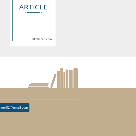
d
Warning
: Use of undefined
constant article_topic -
s
assumed 'article_topic' (this
re
will throw an Error in a future
version of PHP) in
lude/article/show.php
eedkean.com/public_html/include/article/show.php
/home/keedkean/domains/keedkean.com/public_html/include/article
on line
534
E
ฝากรักไปถึงเธอ....ยัยตุ๊กตาผี
inner01@gmail.com