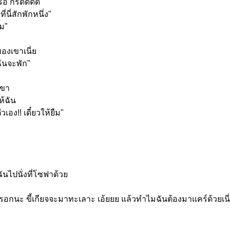
รอ กรี๊ดดดด"
่นี่สักพักหนึ่
ง"
ม"
องเขาเนี่ย
ันจะพัก"
เขา
ห้ฉัน
วเอง!! เดี๋ยวให้ยืม"
ันไปนั่งที่โซฟาด้วย
อกนะ ขี้เกียจจะมาทะเลาะ เอ้ยยย แล้วทำไมฉันต้องมาแคร์ด้วยเนี่