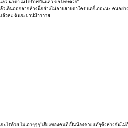
แล้ว นาตาไม่ได้รักพี่ปั้นแล้ว ขอโทษด้วย"
้วเดินออกจากห้างนี้อย่างไม่
อายสายตาใคร แต่ก็เถอะนะ คนอย่างน
้วล่ะ ฉันจะบาปม้าาาาย
อะไรด้วย ไม่เอาๆๆๆ"เสียงของคนที่เป็นน้
องชายแทัๆซึ่งห่างกันไม่กี่