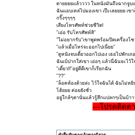
ตายยยยแล้วววว ในหนังมันถึงฉากจูบแล
ฉันแอบเหล่ไปมองเขา เป๊ะเลยยยย เขาก
กริ๊งๆๆๆๆ
เสียงโทรศัพท์ช่วยชีวิต!
"เอ่อ รับโทรศัพท์สิ"
"ไม่อยากรับ"เขาพูดพร้อมปิดเครื
่องโชว
"แล้วเมื่อไหร่จะออกไปเนี่ยย"
"ดูหนังจบเดี๋ยวออกไปเอง เธอไปพักเถ
ฉันเบ้ปากใส่เขา เอ่อๆ แล้วนี่ฉันจะไว้ใ
"เดี๋ยว!!"อยู่ดีดีเขาก็เรียกฉั
น
"??"
"ล็อคห้องด้วยล่ะ ไว้ใจฉันได้ ฉันไม่
โฮ้ยยย ค่อยยังชั่ว
อยู่ใกล้ๆตานั่นแล้วรู้สึ
กแปลกๆเป็นบ้าา
---โปรดติดต
คำยืนยันของเจ้าของนิยาย