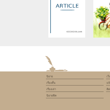
Warning
: Use of undefined
Warning
: U
constant article_topic -
constant a
assumed 'article_topic' (this
assumed 'arti
will throw an Error in a future
will throw an 
version of PHP) in
version
/home/keedkean/domains/keedkean.com/pub
/home/keedke
on line
534
on l
นิยาย
เว
sunshine princess
รักแท้ยัยป้า...
เรื่องสั้น
แจ
เด็
เรื่องเล่า
ติ
นิยายฟิค