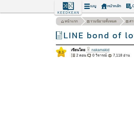
เมนู
หน้าหลัก
น
KEEDKEAN
หน้าแรก
รวมนิยายทั้งหมด
สา
LINE bond of l
เขียนโดย
nakamakid
8.3
2 ตอน
0 วิจารณ์
7,118 อ่าน