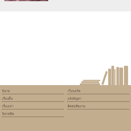
Warning
: Use of undefined
constant article_topic -
assumed 'article_topic' (this
will throw an Error in a future
version of PHP) in
/home/keedkean/domains/keedkean.com/public_html/include/article/sh
on line
534
ภวังค์รักในห้วงฝัน
นิยาย
เว็บบอร์ด
เรื่องสั้น
แจ้งปัญหา
เรื่องเล่า
ติดต่อทีมงาน
นิยายฟิค