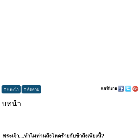
แชร์นิยาย
แนะนำ
ติดตาม
บทนำ
พระเจ้า....ทำไมท่านถึงโหดร้ายกับข้าถึงเพียงนี้?