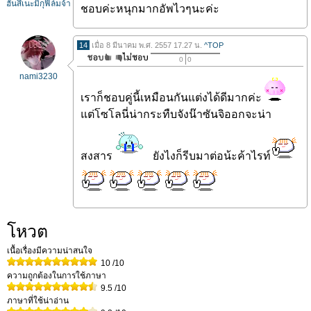
ฮันสึเนะมิกุฟิล์มจ้า
ชอบค่ะหนุกมากอัพไวๆนะค่ะ
14
เมื่อ 8 มีนาคม พ.ศ. 2557 17.27 น.
^TOP
0
0
nami3230
เราก็ชอบคู่นี้เหมือนกันแต่งได้ดีมากค่ะ
แต่โซโลนี่น่ากระทืบจังน๊าซันจิออกจะน่า
สงสาร
ยังไงก็รีบมาต่อน้ะค้าไรท์
โหวต
เนื้อเรื่องมีความน่าสนใจ
10
/10
ความถูกต้องในการใช้ภาษา
9.5
/10
ภาษาที่ใช้น่าอ่าน