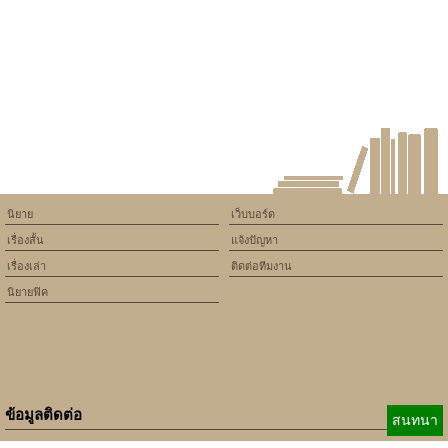
will throw an Error in a future
version of PHP) in
/home/keedkean/domains/keedkean.com/public_html/include/article/sh
on line
534
Bunny Dead | วายร้ายขนปุย
นิยาย
เว็บบอร์ด
เรื่องสั้น
แจ้งปัญหา
เรื่องเล่า
ติดต่อทีมงาน
นิยายฟิค
ข้อมูลติดต่อ
สนทนา