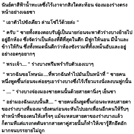
นันย์ตาสีฟ้าน้ำทะเลซึ่งไร้เงาจากสิงใดสะท้อน จ่องมองร่างตรง
หน้าอย่างเฉยชา
“ เอาตัวไปขังเดียว ล่ามโซ่ไว้ด้วยล่ะ “
“ ครับ “ ชายทั้งสองตอบรับผู้เป็นนายก่อนจะพาตัวร่างบางย้ายไป
อยู่อีกห้อง ซึ่งจัดว่าเป็นห้องที่ดีที่สุดในตึก มีฟูกให้นอน มีน้ำและ
ข้าวให้กิน ซึ่งทั้งหมดนั้นดีกว่าห้องขังรวมที่ทั้งเหม็นอับและอยู่
อย่างอดๆอยากๆ
“ พระเจ้า.... “ ร่างบางพรึมพรำกับตัวเองเบาๆ
“ พวกฉันขอโทษน่ะ....ที่พวกฉันทำไปมันเป็นหน้าที่ “ ชายคน
หนึ่งพูดขึ้นก่อนจะค่อยๆเอาร่างบางซึ่งไร้เรี่ยวแรงนั่งลงบนฟูกนั้น
“ .... “ ร่างบางจ่องมองชายคนนั้นด้วยสายตานิ่งๆ เย็นชา
“ อย่ามองฉันแบบนั้นสิ.... “ ชายคนนั้นพูดขึ้นก่อนจะหลบสายตา
ของร่างบางที่มองมายังตนก่อนจะหันไปบอกเพื่อนอีกคนให้รีบๆ
ทำหน้าที่ของตนให้เสร็จๆ แม้จะหลบสายตาของร่างบางแล้ว
ก็ตามทีแต่แรงกดดันจากสายตาคู่สวยนั้นก็ทำให้เขารู้สึกอึดอัก
มากจนบรรยายไม่ถูก