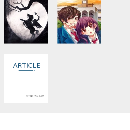
constant article_topic -
constant article_topic -
assumed 'article_topic' (this
assumed 'article_topic' (this
will throw an Error in a future
will throw an Error in a future
version of PHP) in
version of PHP) in
/home/keedkean/domains/keedkean.com/public_html/include/article/sh
/home/keedkean/domains/keedkean.com/pub
on line
534
on line
534
ความรักและเสียงเพลง
หวานใจนายซุปตาร์
Warning
: Use of undefined
Warning
: Use of undefined
constant article_topic -
constant article_topic -
assumed 'article_topic' (this
assumed 'article_topic' (this
will throw an Error in a future
will throw an Error in a future
version of PHP) in
version of PHP) in
/home/keedkean/domains/keedkean.com/public_html/include/article/sh
/home/keedkean/domains/keedkean.com/pub
on line
534
on line
534
Attack no(oc) titanรักสุดป่วน
Tsundere หมดกัน สาวน่ารักของ
ของยัยตัวดีกับนายนิ่ง
ฉัน
Warning
: Use of undefined
constant article_topic -
assumed 'article_topic' (this