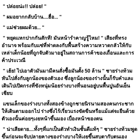
“ ปล่อยน่ะ
!!
ปล่อย
!
“
“ ผมอยากกลับบ้าน....ฮื่อ... “
“ แม่ช่วยผมด้วย... “
“ หยุดแหกปากกันสักที
!
มันหน้ารำคาญรู้ไหม
!
“ เสียงที่ทรง
อำนาจ พร้อมกับแซ่ที่ฟาดลงกับพื้นสร้างความหวาดกลัวให้กับ
เหล่าเด็กน้อยที่ถูกจับตัวมาอยู่ในสถานการค้าของเถื่อนและการ
ค้าประเวณี
“ เฮ้ย
!
ไปเอาตัวมันมามีคนสั่งซื้อมันตั้ง
50
ล้าน “ ชายร่างท้วม
หันไปสั่งกับลูกน้องของตัวเอง ซึ่งลูกน้องของร่างนั้นก็รับคำและ
เดินไปเปิดกรงที่ขังหนุ่มน้อยร่างบางที่นอนอยู่บนพื้นปูนอันเย็น
เชียบ
แขนเล็กของร่างบางทั้งสองข้างถูกชายนิรนามสองคนกระชาก
ให้เดินตามออกไป ร่างซึ่งไร้เรี่ยวแรงขัดขืนหรือแม้แต่จะยืนด้วย
ตัวเองนั้นค่อยๆเงยหน้าขึ้นมอง เบื่องหน้าของตน
“ น่าเสียดาย....ทั้งๆที่แกเป็นตัวทำเงินชั้นดีแท้ๆ “ ชายร่างท้วมพูด
ขึ้นก่อนจะจับปลายคางของร่างบางให้เงยขึ้นสบตากับตนเอง