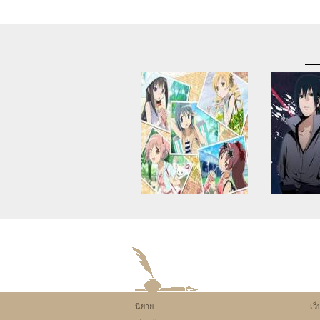
Warning
: Use of undefined
Warning
: U
constant article_topic -
constant a
assumed 'article_topic' (this
assumed 'arti
will throw an Error in a future
will throw an 
version of PHP) in
version
/home/keedkean/domains/keedkean.com/pub
/home/keedke
on line
534
on l
นิยาย
เว
Mahou shojo#1 โชคชะตาชีวิต
naruto(versio