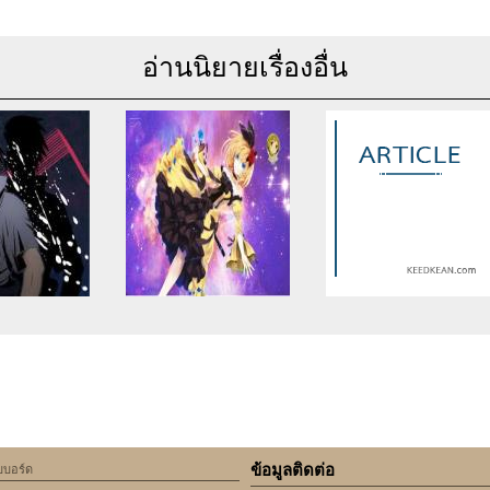
อ่านนิยายเรื่องอื่น
se of undefined
Warning
: Use of undefined
Warning
: Use of undefine
rticle_topic -
constant article_topic -
constant article_topic -
cle_topic' (this
assumed 'article_topic' (this
assumed 'article_topic' (thi
Error in a future
will throw an Error in a future
will throw an Error in a futu
 of PHP) in
version of PHP) in
version of PHP) in
lic_html/include/article/show.php
an/domains/keedkean.com/public_html/include/article/show.php
/home/keedkean/domains/keedkean.com/public_html/inc
/home/keedkean/domains/k
ine
534
on line
534
on line
534
ข้อมูลติดต่อ
็บบอร์ด
n girl)จอมซน ภาค
[This Secret] ประตูบานนี้มี
เจ้าชายกระจก yaoi