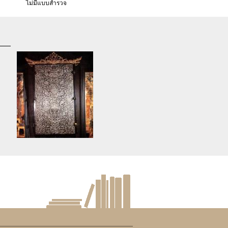
ไม่มีแบบสำรวจ
d
Warning
: Use of undefined
constant article_topic -
s
assumed 'article_topic' (this
re
will throw an Error in a future
version of PHP) in
lude/article/show.php
eedkean.com/public_html/include/article/show.php
/home/keedkean/domains/keedkean.com/public_html/include/article
on line
534
ยุคันตวาต (ลมสิ้นยุค)