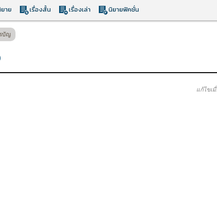
ิยาย
เรื่องสั้น
เรื่องเล่า
นิยายฟิคชั่น
รบัญ
อ
แก้ไขเม