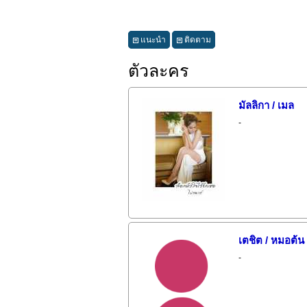
แนะนำ
ติดตาม
ตัวละคร
มัลลิกา / เมล
-
เตชิต / หมอต้น
-