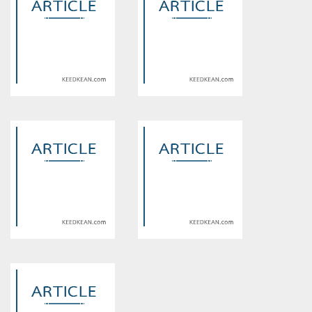
Warning
: Use of undefined
Warning
: Use of undefined
constant article_topic -
constant article_topic -
assumed 'article_topic' (this
assumed 'article_topic' (this
will throw an Error in a future
will throw an Error in a future
version of PHP) in
version of PHP) in
/home/keedkean/domains/keedkean.com/public_html/include/article/sh
/home/keedkean/domains/keedkean.com/pub
on line
534
on line
534
Bad Girls ขอโทษทีพอดีฉัน
Higher Classes <ขโมยหัวใจ
ไม่ใช่นางเอก
นายรุ่นพี่>
Warning
: Use of undefined
Warning
: Use of undefined
constant article_topic -
constant article_topic -
assumed 'article_topic' (this
assumed 'article_topic' (this
will throw an Error in a future
will throw an Error in a future