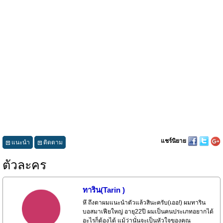
แชร์นิยาย
แนะนำ
ติดตาม
ตัวละคร
ทาริน(Tarin )
หึ ถึงตาผมแนะนำตัวแล้วสินะครับ(เออ!) ผมทาริน
บอสมาเฟียใหญ่ อายุ22ปี ผมเป็นคนประเภทอยากได้
อะไรก็ต้องได้ แม้ว่านั่นจะเป็นหัวใจของคุณ