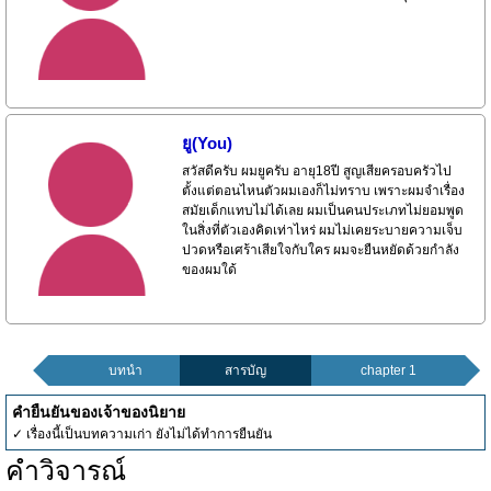
ยู(You)
สวัสดีครับ ผมยูครับ อายุ18ปี สูญเสียครอบครัวไป
ตั้งแต่ตอนไหนตัวผมเองก็ไม่ทราบ เพราะผมจำเรื่อง
สมัยเด็กแทบไม่ได้เลย ผมเป็นคนประเภทไม่ยอมพูด
ในสิ่งที่ตัวเองคิดเท่าไหร่ ผมไม่เคยระบายความเจ็บ
ปวดหรือเศร้าเสียใจกับใคร ผมจะยืนหยัดด้วยกำลัง
ของผมใด้
บทนำ
สารบัญ
chapter 1
คำยืนยันของเจ้าของนิยาย
✓ เรื่องนี้เป็นบทความเก่า ยังไม่ได้ทำการยืนยัน
คำวิจารณ์