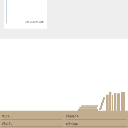
version of PHP) in
version of PHP) in
/home/keedkean/domains/keedkean.com/public_html/include/article/sh
/home/keedkean/domains/keedkean.com/pub
on line
534
on line
534
Shiroi yuki no princess เจ้า
Sugar Lemon ♥ คุณชายกะล่อน
หญิงหิมะสีขาว
มัดใจ ยัยจอมเพ้อ
Warning
: Use of undefined
constant article_topic -
assumed 'article_topic' (this
will throw an Error in a future
version of PHP) in
/home/keedkean/domains/keedkean.com/public_html/include/article/sh
on line
534
Love in the darkness
นิยาย
เว็บบอร์ด
เรื่องสั้น
แจ้งปัญหา