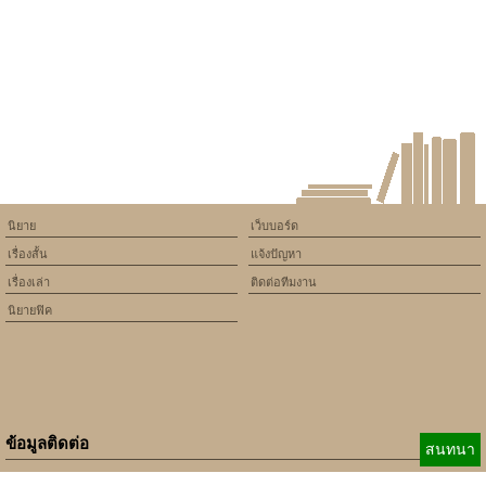
version of PHP) in
/home/keedkean/domains/keedkean.com/public_html/include/article/sh
on line
534
รักร้ายนายกะล่อน
นิยาย
เว็บบอร์ด
เรื่องสั้น
แจ้งปัญหา
เรื่องเล่า
ติดต่อทีมงาน
นิยายฟิค
ข้อมูลติดต่อ
สนทนา