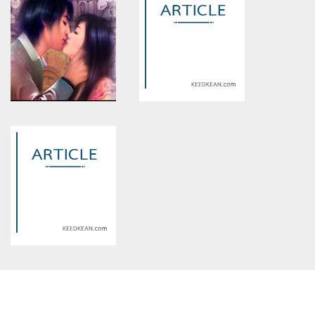
assumed 'article_topic' (this
assumed 'article_topic' (this
will throw an Error in a future
will throw an Error in a future
version of PHP) in
version of PHP) in
/home/keedkean/domains/keedkean.com/public_html/include/article/sh
/home/keedkean/domains/keedkean.com/pub
on line
534
on line
534
lover plan แผนร้ายทำลายป้อง
ลิขิตฟ้า...บัญชาสวรรค์
ปราการหัวใจยัยน้ำแข็ง
Warning
: Use of undefined
Warning
: Use of undefined
constant article_topic -
constant article_topic -
assumed 'article_topic' (this
assumed 'article_topic' (this
will throw an Error in a future
will throw an Error in a future
version of PHP) in
version of PHP) in
/home/keedkean/domains/keedkean.com/public_html/include/article/sh
/home/keedkean/domains/keedkean.com/pub
on line
534
on line
534
SNSD(ฉบับรักหวานแหวว)
♀ ♥ คุณหนูไฮโซกับคุณชาย
หม้อฮ่อม♥♂
Warning
: Use of undefined
constant article_topic -
assumed 'article_topic' (this
will throw an Error in a future