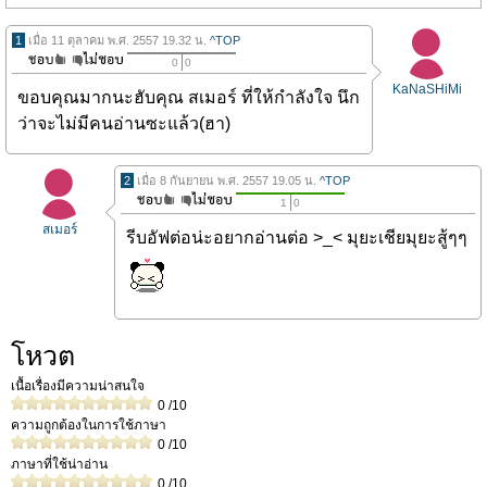
1
เมื่อ 11 ตุลาคม พ.ศ. 2557 19.32 น.
^TOP
0
0
KaNaSHiMi
ขอบคุณมากนะฮับคุณ สเมอร์ ที่ให้กำลังใจ นึก
ว่าจะไม่มีคนอ่านซะแล้ว(ฮา)
2
เมื่อ 8 กันยายน พ.ศ. 2557 19.05 น.
^TOP
1
0
สเมอร์
รีบอัฟต่อน่ะอยากอ่านต่อ >_< มุยะเชียมุยะสู้ๆๆ
โหวต
เนื้อเรื่องมีความน่าสนใจ
0
/10
ความถูกต้องในการใช้ภาษา
0
/10
ภาษาที่ใช้น่าอ่าน
0
/10