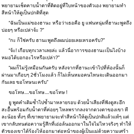
พยายามเช็ดคาบน้ำตาที่ติดอยู่ที่ใบหน้าของตัวเอง พยายามทำ
สีหน้าให้ดูเป็นปกติที่สุด
“ฉันเป็นแม่ของฮานะ หรือว่าเธอคือ ยู แฟนหนุ่มที่ฮานะพูดถึง
บ่อยๆ หรือเปล่าจ้ะ ?”
“กะ ก็ใช่ครับ ฮานะพูดถึงผมบ่อยเลยเหรอครับ?”
“จ้ะ! เกือบทุกเวลาเลยล่ะ แล้วนี่อาการของฮานะเป็นไงบ้าง
หมอได้บอกอะไรหรือเปล่า?”
“ผมก็ไม่รู้เหมือนกันครับ หลังจากที่ฮานะเข้าไปที่ห้องนั้นก็
ผ่านมาเกือบๆ 2ชั่วโมงแล้ว ก็ไม่เห็นหมอคนไหนจะเดินออกมา
กันเลย ขอโทษนะครับ”
ขอโทษ....ขอโทษ....ขอโทษ !
ยู พูดคำเดิมซ้ำไปซ้ำมาหลายรอบ ด้วยน้ำเสียงที่ฟังดูสะอึก
สะอื้นพร้อมกับน้ำตาที่ค่อยๆ ไหลพรากลงจากดวงตาของเขา ที
ละน้อย ทั้งๆ ที่เขาพยายามจะทำสีหน้าให้ดูเป็นปกติแล้วแท้ๆ แต่
เขากลับทนต่อความรู้สึกที่เอ่อล้นออกมาในใจไม่ไหวจริงๆ ทำให้
ตัวของเขาได้ร้องไห้ออกมาต่อหน้าของผู้เป็นแม่ด้วยความเศร้า