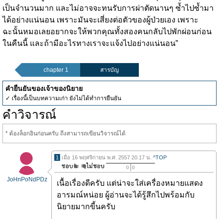
เป็นจำนวนมาก และไม่อาจจะทนรับการผ่าตัดนานๆ ซ้ำไปซ้ำมา
ได้อย่างแน่นอน เพราะมันจะเสี่ยงต่อตัวของผู้ป่วยเอง เพราะ
ฉะนั้นหมอเลยอยากจะให้พวกคุณทั้งสองคนกลับไปพักผ่อนก่อน
ในคืนนี้ และถ้ามีอะไรทางเราจะแจ้งไปอย่างแน่นอน”
chapter 1
สารบัญ
คำยืนยันของเจ้าของนิยาย
✓ เรื่องนี้เป็นบทความเก่า ยังไม่ได้ทำการยืนยัน
คำวิจารณ์
* ต้องล็อกอินก่อนครับ ถึงสามารถเขียนวิจารณ์ได้
1
เมื่อ 16 พฤศจิกายน พ.ศ. 2557 20.17 น.
^TOP
0
0
JoHnPoNdPDz
เนื้อเรื่องดีครับ แต่น่าจะใส่เครื่องหมายแสดง
อารมณ์หน่อย ผู้อ่านจะได้รู้สึกไปพร้อมกับ
นิยายมากขี้นครับ