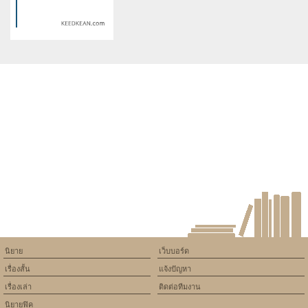
on line
534
on line
534
ภารกิจลับ ฉบับมนุษย์หมาป่า
ความรักในความมืด
Warning
: Use of undefined
constant article_topic -
assumed 'article_topic' (this
will throw an Error in a future
version of PHP) in
/home/keedkean/domains/keedkean.com/public_html/include/article/sh
on line
534
The Invisible : The Girls
นิยาย
เว็บบอร์ด
เรื่องสั้น
แจ้งปัญหา
เรื่องเล่า
ติดต่อทีมงาน
นิยายฟิค