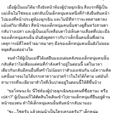
เมื่อผู้เป็นแม่ได้มาถึงยังหน้าห้องผู้ป่วยฉุกเฉิน สิ่งแรกที่ผู้เป็น
แม่เห็นไม่ใช่หมอ แต่กลับเป็นเด็กหนุ่มคนหนึ่งที่กำลังยืนหันหน้า
ไปมองที่หน้าประตูห้องฉุกเฉิน และไม่มีทีท่าว่าจะลดสายตาลง
แม้แต่วินาทีเดียว สีหน้าของเด็กหนุ่มคนนั้นช่างดูสิ้นหวังสายตา
กลับว่างเปล่า และผู้เป็นแม่ก็เหลือบตาไปเห็นคาบเลือดที่เปอะมือ
ของเด็กหนุ่มคนนั้น มันยังดูสดราวกับว่าเด็กนั้นคนนั้นพึ่งผ่าน
เหตุการณ์ที่โหดร้ายมาหมาดๆ มือของเด็กหนุ่มคนนั้นยังไม่ยอม
หยุดสั่นแต่อย่างใด
จนทำให้ผู้เป็นแม่ที่ได้แต่ยืนมองแผ่นหลังของเด็กหนุ่มคนนั้น
กลับคิดว่าไม่เพียงแค่ตนที่กำลังเศร้าอยู่ในตอนนี้ แต่ในเวลา
เดียวกันกลับมีคนอื่นที่เศร้าไม่น้อยกว่าตัวเองเช่นกัน แม้ความคิด
แค่นั้นอาจจะไม่ได้บรรเทาความปวดร้าวในใจได้ก็ตาม แต่มันก็
สามารถที่จะเยียวยาหัวใจที่เจ็บปวดอยู่ในตอนนี้ให้ดีขึ้นบ้าง
“ขอโทษนะจ้ะ นี่ใช่ห้องผู้ป่วยฉุกเฉินของคนที่ชื่อฮานะ หรือ
เปล่า?” ผู้เป็นแม่ก็ได้ตัดสินใจเดินเข้าไปถามเด็กหนุ่มที่ยืนอยู่ด้าน
หน้าของตน ทำให้เด็กหนุ่มคนนั้นหันหน้ากลับมามอง
“ชะ...ใช่ครับ แล้วคุณน้าเป็นใครเหรอครับ?” เด็กหนุ่ม