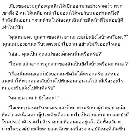
เสียงของประตูห้องฉุกเฉินได้เปิดออกมาอย่างรวดเร็ว พวก
เขาทั้ง 2 คน ได้เหลียวหน้าไปมอง ก็ได้พบกับหมอท่านหนึ่งที่
กำลังเดินออกมาจากด้านในห้องฉุกเฉินด้วยสีหน้าที่ไม่ค่อยสู้ดี
เท่าไหร่นัก
“คุณหมอคะ ลูกสาวของฉัน ฮานะ เธอเป็นยังไงบ้างหรือคะ?”
คุณแม่ของฮานะ รีบว่งตรงเข้าไปถาม อย่างไม่รีรออะไรเลย
“เอ่อ…คุณเป็น คุณแม่ของเด็กคนนั้นหรือครับ?”
“ใช่ค่ะ แล้วอาการลูกสาวของฉันเป็นยังไงบ้างหรือคะ หมอ ?”
“เรื่องนั้นหมอเอง ก็ยังบอกแน่ชัดไม่ได้หรอกครับ แต่หมอ
แนะนำให้พวกคุณกลับบ้านไปพักผ่อนก่อน แล้วถ้ามีเรื่องอะไร
หมอจะรีบแจ้งไปทันทีครับ”
“หมายความว่ายังไงคะ !!”
“ใจเย็นๆ ก่อนครับ ทางเราเองก็พยายามรักษาผู้ป่วยอย่างเต็ม
ที่แล้ว แต่เนื่องจากผู้ป่วยเสียเลือดมากไปเป็นจำนวนมาก และยังมี
โรตประจำตัวรวมไปถึงร่างกายที่อ่อนแออยู่แล้ว อีกทั้งอวัยวะ
ภายในของผู้ป่วยเสียหายและฉีกขาดเนื่องจากอุบัติเหตุที่เกิดขึ้น