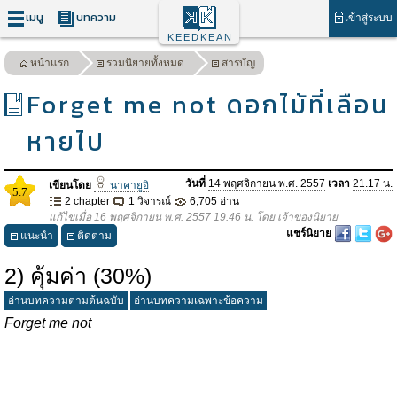
เมนู
บทความ
เข้าสู่ระบบ
KEEDKEAN
หน้าแรก
รวมนิยายทั้งหมด
สารบัญ
Forget me not ดอกไม้ที่เลือน
หายไป
วันที่
14 พฤศจิกายน พ.ศ. 2557
เวลา
21.17 น.
เขียนโดย
นาคายูอิ
5.7
2 chapter
1 วิจารณ์
6,705 อ่าน
แก้ไขเมื่อ 16 พฤศจิกายน พ.ศ. 2557 19.46 น. โดย เจ้าของนิยาย
แชร์นิยาย
แนะนำ
ติดตาม
2) คุ้มค่า (30%)
อ่านบทความตามต้นฉบับ
อ่านบทความเฉพาะข้อความ
Forget me not