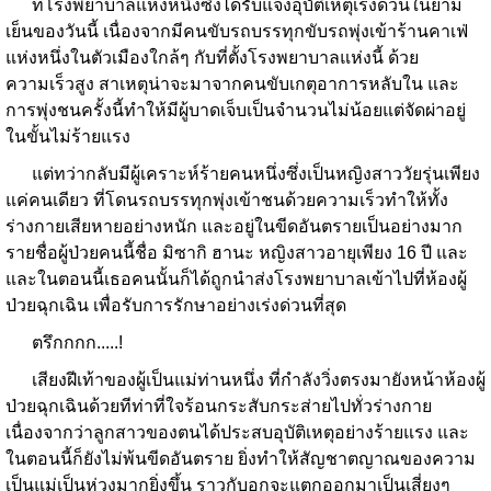
ที่โรงพยาบาลแห่งหนึ่งซึ่งได้รับแจ้งอุบัติเหตุเร่งด่วนในยาม
เย็นของวันนี้ เนื่องจากมีคนขับรถบรรทุกขับรถพุ่งเข้าร้านคาเฟ่
แห่งหนึ่งในตัวเมืองใกล้ๆ กับที่ตั้งโรงพยาบาลแห่งนี้ ด้วย
ความเร็วสูง สาเหตุน่าจะมาจากคนขับเกตุอาการหลับใน และ
การพุ่งชนครั้งนี้ทำให้มีผู้บาดเจ็บเป็นจำนวนไม่น้อยแต่จัดผ่าอยู่
ในขั้นไม่ร้ายแรง
แต่ทว่ากลับมีผู้เคราะห์ร้ายคนหนึ่งซึ่งเป็นหญิงสาววัยรุ่นเพียง
แค่คนเดียว ที่โดนรถบรรทุกพุ่งเข้าชนด้วยความเร็วทำให้ทั้ง
ร่างกายเสียหายอย่างหนัก และอยู่ในขีดอันตรายเป็นอย่างมาก
รายชื่อผู้ป่วยคนนี้ชื่อ มิซากิ ฮานะ หญิงสาวอายุเพียง 16 ปี และ
และในตอนนี้เธอคนนั้นก็ได้ถูกนำส่งโรงพยาบาลเข้าไปที่ห้องผู้
ป่วยฉุกเฉิน เพื่อรับการรักษาอย่างเร่งด่วนที่สุด
ตรึกกกก.....!
เสียงฝีเท้าของผู้เป็นแม่ท่านหนึ่ง ที่กำลังวิ่งตรงมายังหน้าห้องผู้
ป่วยฉุกเฉินด้วยทีท่าที่ใจร้อนกระสับกระส่ายไปทั่วร่างกาย
เนื่องจากว่าลูกสาวของตนได้ประสบอุบัติเหตุอย่างร้ายแรง และ
ในตอนนี้ก็ยังไม่พ้นขีดอันตราย ยิ่งทำให้สัญชาตญาณของความ
เป็นแม่เป็นห่วงมากยิ่งขึ้น ราวกับอกจะแตกออกมาเป็นเสี่ยงๆ