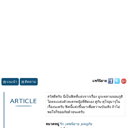
แชร์นิยาย
แนะนำ
ติดตาม
สวัสดีครับ นี่เป็นฟิคที่แต่งจากเรื่อง นูระหลานจอมภูติ
โดยจะแต่งตัวละครหญิงที่คิดเอง คู่กับ คุโรอุมารุใน
เรื่องนะครับ ฟิคนี้แต่งขึ้นมาเพื่อความบันเทิง ถ้าไม่
พอใจก็ขออภัยด้วยนะครับ
หมวดหมู่
รัก
,
เทพนิยาย
,
ผจญภัย