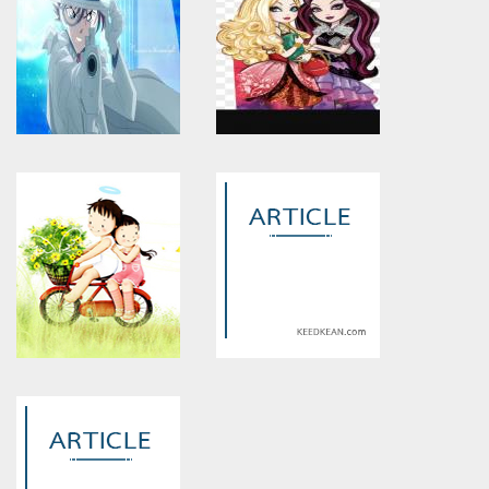
Warning
: Use of undefined
Warning
: Use of undefined
constant article_topic -
constant article_topic -
assumed 'article_topic' (this
assumed 'article_topic' (this
will throw an Error in a future
will throw an Error in a future
version of PHP) in
version of PHP) in
/home/keedkean/domains/keedkean.com/public_html/include/article/sh
/home/keedkean/domains/keedkean.com/pub
on line
534
on line
534
มายากลสีขาว
ชีวิตในเรื่องเทพนิยาย
Warning
: Use of undefined
Warning
: Use of undefined
constant article_topic -
constant article_topic -
assumed 'article_topic' (this
assumed 'article_topic' (this
will throw an Error in a future
will throw an Error in a future
version of PHP) in
version of PHP) in