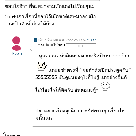
ขอบใจจ้าา พี่จะพยายามหัดแต่งไปเรื่อยๆนะ
555+ เอาเรื่องที่ดองไว้เมื่อชาติเศษมาลง เผื่อ
ว่าจะไล่ตัวขี้เกียจได้บ้าง
2
เมื่อ 5 มีนาคม พ.ศ. 2558 23.17 น.
^TOP
0
0
Robin
หูวววววว น่าติดตามมากครัชป้าหยกกกกำก
แต่ผมขำตรงที่ " ผมกำลังเปิดประตูครับ "
55555555 มันดูแหม่งๆไงก็ไม่รู้ แต่อย่างอื่นก้
ไม่มีอะไรให้ติครับ อัพต่อนะสู้ๆ
ปล. หลายเรื่องจุงนิยายจะอัพครบทุกเรื่องไห
มนั้นนน