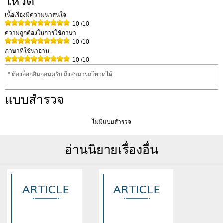
โหวต
เนื้อเรื่องมีความน่าสนใจ
10
/10
ความถูกต้องในการใช้ภาษา
10
/10
ภาษาที่ใช้น่าอ่าน
10
/10
* ต้องล็อกอินก่อนครับ ถึงสามารถโหวดได้
แบบสำรวจ
ไม่มีแบบสำรวจ
อ่านนิยายเรื่องอื่น