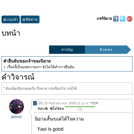
แชร์นิยาย
แนะนำ
ติดตาม
บทนำ
สารบัญ
ตัวละคร
คำยืนยันของเจ้าของนิยาย
✓ เรื่องนี้เป็นบทความเก่า ยังไม่ได้ทำการยืนยัน
คำวิจารณ์
* ต้องล็อกอินก่อนครับ ถึงสามารถเขียนวิจารณ์ได้
1
เมื่อ 25 กันยายน พ.ศ. 2558 23.12 น.
^TOP
1
0
galaxy
นิยามสั้นๆเเต่ได้ใจความ
Yaoi is good