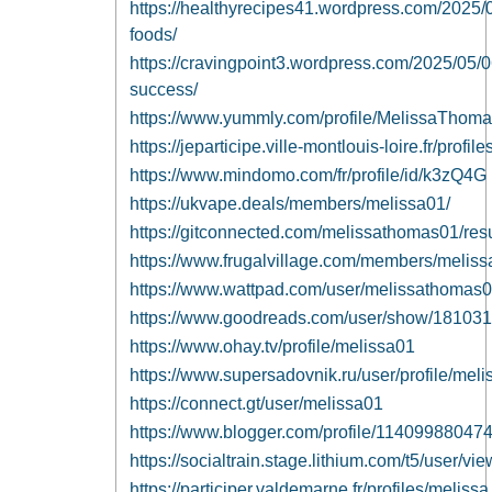
https://healthyrecipes41.wordpress.com/2025/05
foods/
https://cravingpoint3.wordpress.com/2025/05/0
success/
https://www.yummly.com/profile/MelissaThom
https://jeparticipe.ville-montlouis-loire.fr/profile
https://www.mindomo.com/fr/profile/id/k3zQ4G
https://ukvape.deals/members/melissa01/
https://gitconnected.com/melissathomas01/re
https://www.frugalvillage.com/members/melis
https://www.wattpad.com/user/melissathomas
https://www.goodreads.com/user/show/18103
https://www.ohay.tv/profile/melissa01
https://www.supersadovnik.ru/user/profile/mel
https://connect.gt/user/melissa01
https://www.blogger.com/profile/1140998804
https://socialtrain.stage.lithium.com/t5/user/v
https://participer.valdemarne.fr/profiles/melissa