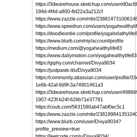
https://3dwarehouse.sketchup.com/user/d0ac6
194d-4f4d-a800-8d22a3a212cf
https://www.zazzle.com/mbr/23881473100614
https://www.speedrun.com/users/yogahealthyli
https://doodleordie.com/profile/yogahelathylife
https://www.blurb.com/my/account/profile
https://medium.com/@yogahealthylife83
https://www.dailymotion.com/yogahealthylife83
https://giphy.com/channel/Divya9034
https://justpaste.it/u/Divya9034
https://community.atlassian.com/user/profile/3
1e6b-42af-8d9f-3a74901461a3
https://3dwarehouse.sketchup.com/user/49866
1907-423f-b24f-626b71e37781
https://coub.com/5631590ab47abf0ec5c1
https://www.zazzle.com/mbr/23819984135104
https://www.blurb.com/user/Divya9034?
profile_preview=true
https://leetcode.com/u/Divya9034/