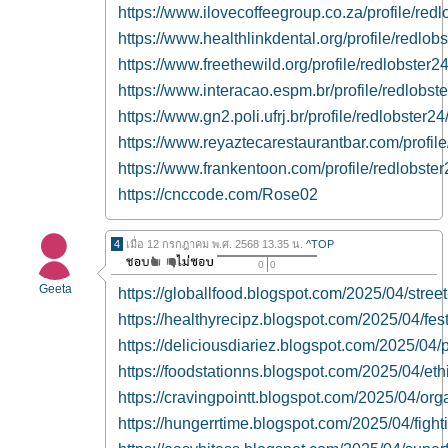
https://www.ilovecoffeegroup.co.za/profile/redl
https://www.healthlinkdental.org/profile/redlobs
https://www.freethewild.org/profile/redlobster24
https://www.interacao.espm.br/profile/redlobste
https://www.gn2.poli.ufrj.br/profile/redlobster24/
https://www.reyaztecarestaurantbar.com/profile/
https://www.frankentoon.com/profile/redlobster2
https://cnccode.com/Rose02
4
เมื่อ 12 กรกฎาคม พ.ศ. 2568 13.35 น.
^TOP
0
0
Geeta
https://globallfood.blogspot.com/2025/04/street
https://healthyrecipz.blogspot.com/2025/04/fes
https://deliciousdiariez.blogspot.com/2025/0
https://foodstationns.blogspot.com/2025/04/et
https://cravingpointt.blogspot.com/2025/04/org
https://hungerrtime.blogspot.com/2025/04/figh