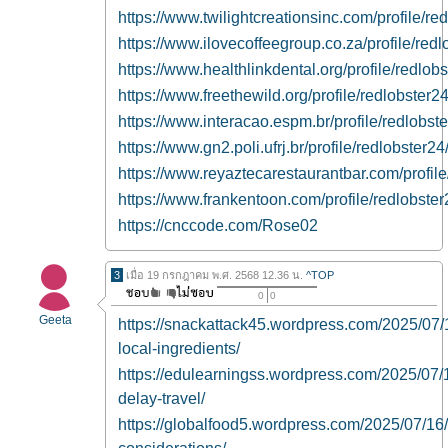
https://www.twilightcreationsinc.com/profile/red
https://www.ilovecoffeegroup.co.za/profile/redl
https://www.healthlinkdental.org/profile/redlobs
https://www.freethewild.org/profile/redlobster24
https://www.interacao.espm.br/profile/redlobste
https://www.gn2.poli.ufrj.br/profile/redlobster24/
https://www.reyaztecarestaurantbar.com/profile/
https://www.frankentoon.com/profile/redlobster2
https://cnccode.com/Rose02
3
เมื่อ 19 กรกฎาคม พ.ศ. 2568 12.36 น.
^TOP
0
0
Geeta
https://snackattack45.wordpress.com/2025/07
local-ingredients/
https://edulearningss.wordpress.com/2025/07/1
delay-travel/
https://globalfood5.wordpress.com/2025/07/16/