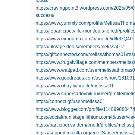
foods/
https://cravingpoint3.wordpress.com/2025/05/0
success/
https://www.yummly.com/profile/MelissaThom
https://jeparticipe.ville-montlouis-loire.fr/profile
https://www.mindomo.com/fr/profile/id/k3zQ4G
https://ukvape.deals/members/melissa01/
https://gitconnected.com/melissathomas01/re
https://www.frugalvillage.com/members/melis
https://www.wattpad.com/user/melissathomas
https://www.goodreads.com/user/show/18103
https://www.ohay.tv/profile/melissa01
https://www.supersadovnik.ru/user/profile/mel
https://connect.gt/user/melissa01
https://www.blogger.com/profile/1140998804
https://socialtrain.stage.lithium.com/t5/user/v
https://participer.valdemarne.fr/profiles/melissa
https://support.mozilla.org/en-US/user/meliss