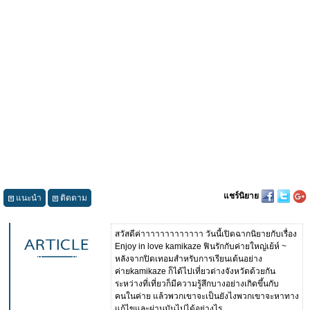
แชร์นิยาย
แนะนำ
ติดตาม
สวัสดีค่าาาาาาาาาาาาา วันนี้เปิดฉากนิยายกับเรื่อง
Enjoy in love kamikaze ฟินรักกับค่ายใหญ่เย้ห์ ~
หลังจากปิดเทอมสำหรับการเรียนเต้นอย่าง
ค่ายkamikaze ก็ได้ไปเที่ยวต่างจังหวัดด้วยกัน
ระหว่างที่เที่ยวก็มีความรู้สึกบางอย่างเกิดขึ้นกับ
คนในค่าย แล้วพวกเขาจะเป็นยังไงพวกเขาจะหาทาง
แก้ไขและผ่านมันไปได้อย่างไร