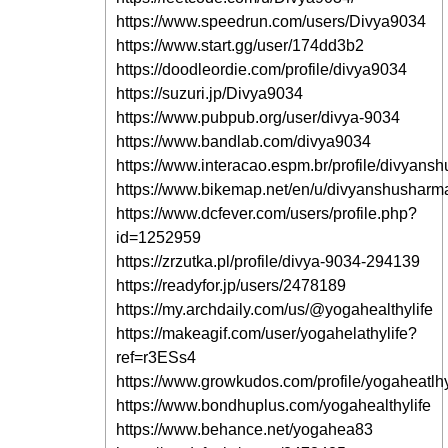
https://www.speedrun.com/users/Divya9034
https://www.start.gg/user/174dd3b2
https://doodleordie.com/profile/divya9034
https://suzuri.jp/Divya9034
https://www.pubpub.org/user/divya-9034
https://www.bandlab.com/divya9034
https://www.interacao.espm.br/profile/divyan
https://www.bikemap.net/en/u/divyanshusharm
https://www.dcfever.com/users/profile.php?
id=1252959
https://zrzutka.pl/profile/divya-9034-294139
https://readyfor.jp/users/2478189
https://my.archdaily.com/us/@yogahealthylife
https://makeagif.com/user/yogahelathylife?
ref=r3ESs4
https://www.growkudos.com/profile/yogaheatlh
https://www.bondhuplus.com/yogahealthylife
https://www.behance.net/yogahea83