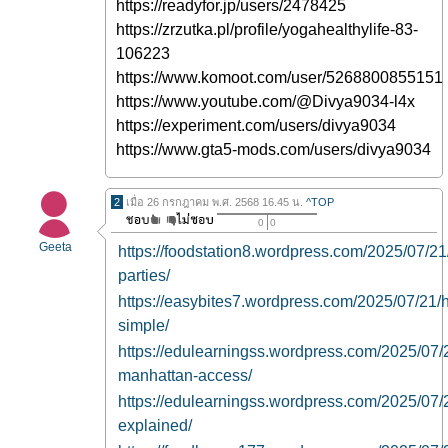
https://readyfor.jp/users/2478425
https://zrzutka.pl/profile/yogahealthylife-83-
106223
https://www.komoot.com/user/5268800855151
https://www.youtube.com/@Divya9034-l4x
https://experiment.com/users/divya9034
https://www.gta5-mods.com/users/divya9034
2
เมื่อ 26 กรกฎาคม พ.ศ. 2568 16.45 น.
^TOP
0
0
Geeta
https://foodstation8.wordpress.com/2025/07/21
parties/
https://easybites7.wordpress.com/2025/07/21/h
simple/
https://edulearningss.wordpress.com/2025/07/21
manhattan-access/
https://edulearningss.wordpress.com/2025/07/2
explained/