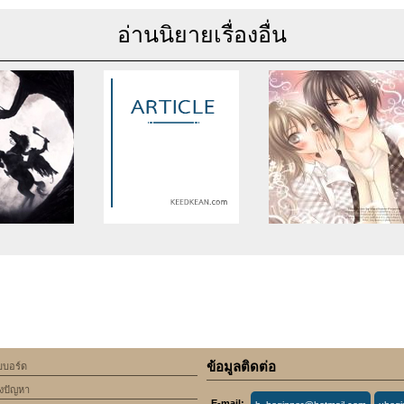
อ่านนิยายเรื่องอื่น
se of undefined
Warning
: Use of undefined
Warning
: Use of undefine
rticle_topic -
constant article_topic -
constant article_topic -
cle_topic' (this
assumed 'article_topic' (this
assumed 'article_topic' (thi
Error in a future
will throw an Error in a future
will throw an Error in a futu
 of PHP) in
version of PHP) in
version of PHP) in
lic_html/include/article/show.php
an/domains/keedkean.com/public_html/include/article/show.php
/home/keedkean/domains/keedkean.com/public_html/inc
/home/keedkean/domains/k
ine
534
on line
534
on line
534
ข้อมูลติดต่อ
็บบอร์ด
om School
Buck guy is me ผู้ชายเจ้าชู้ก็กูนี่
ปฎิบัติการรักหักอกPLAYGI
้งปัญหา
ไง!
E-mail: