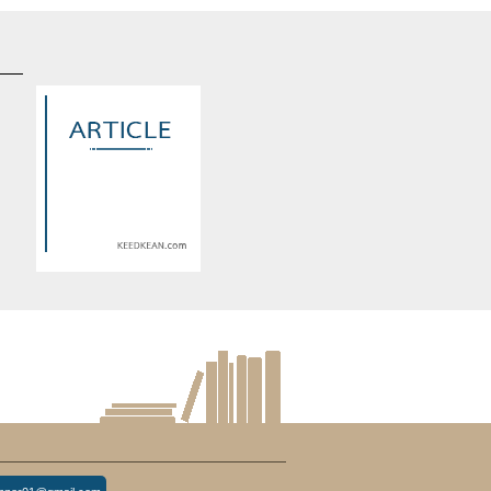
d
Warning
: Use of undefined
constant article_topic -
s
assumed 'article_topic' (this
re
will throw an Error in a future
version of PHP) in
lude/article/show.php
eedkean.com/public_html/include/article/show.php
/home/keedkean/domains/keedkean.com/public_html/include/article
on line
534
RL
You & me มึงกับกูแค่สองคน