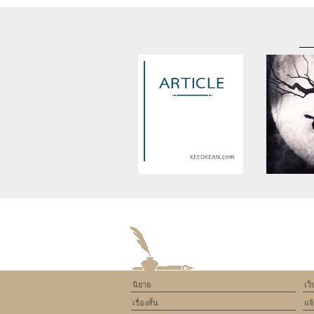
Warning
: Use of undefined
Warning
: U
constant article_topic -
constant a
assumed 'article_topic' (this
assumed 'arti
will throw an Error in a future
will throw an 
version of PHP) in
version
/home/keedkean/domains/keedkean.com/pub
/home/keedke
on line
534
on l
นิยาย
เว
ยัยจอมยุ่งน่ารัก
Phant
เรื่องสั้น
แจ