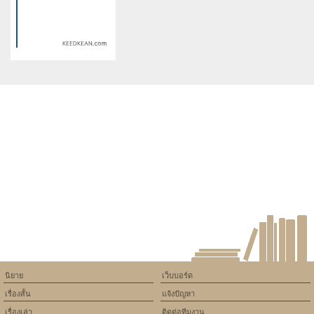
/home/keedkean/domains/keedkean.com/public_html/include/article/sh
/home/keedkean/domains/keedkean.com/pub
on line
534
on line
534
[Mrs.R] แรงพร้อมร้ายสยบรับที่
Black or White สองรักร้ายป่วน
นายเพลย์บอยตัวเลิฟ
หัวใจยัยจอมมึน
Warning
: Use of undefined
constant article_topic -
assumed 'article_topic' (this
will throw an Error in a future
version of PHP) in
/home/keedkean/domains/keedkean.com/public_html/include/article/sh
on line
534
Yeah!,I like it
นิยาย
เว็บบอร์ด
เรื่องสั้น
แจ้งปัญหา
เรื่องเล่า
ติดต่อทีมงาน