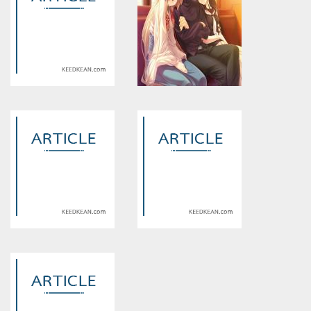
Warning
: Use of undefined
Warning
: Use of undefined
constant article_topic -
constant article_topic -
assumed 'article_topic' (this
assumed 'article_topic' (this
will throw an Error in a future
will throw an Error in a future
version of PHP) in
version of PHP) in
/home/keedkean/domains/keedkean.com/public_html/include/article/sh
/home/keedkean/domains/keedkean.com/pub
on line
534
on line
534
Love Story รักหมดใจเจ้านาย
รัก3เศร้าของหนุ่มสุดฮอต
ที่รัก
Warning
: Use of undefined
Warning
: Use of undefined
constant article_topic -
constant article_topic -
assumed 'article_topic' (this
assumed 'article_topic' (this
will throw an Error in a future
will throw an Error in a future
version of PHP) in
version of PHP) in