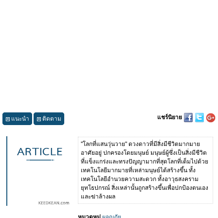
แชร์นิยาย
แนะนำ
ติดตาม
''โลกที่แสนวุ่นวาย" ดวงดาวที่มีสิ่งมีชีวิตมากมาย
อาศัยอยู่ ปกครองโดยมนุษย์ มนุษย์ผู้ซึ่งเป็นสิ่งมีชีวิต
ที่แข็งแกร่งและทรงปัญญามากที่สุดโลกที่เต็มไปด้วย
เทคโนโลยีมากมายที่เหล่ามนุษย์ได้สร้างขึ้น ทั้ง
เทคโนโลยีอำนวยความสะดวก ทั้งอาวุธสงคราม
ยุทโธปกรณ์ สิ่งเหล่านั้นถูกสร้างขึ้นเพื่อปกป้องตนเอง
และฆ่าล้างผล
หมวดหมู่
ผจญภัย