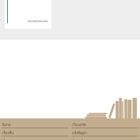
version of PHP) in
version of PHP) in
/home/keedkean/domains/keedkean.com/public_html/include/article/sh
/home/keedkean/domains/keedkean.com/pub
on line
534
on line
534
พันธสัญญากับเหล่าภูติ
ได้เพียงแค่ความฝัน
Warning
: Use of undefined
constant article_topic -
assumed 'article_topic' (this
will throw an Error in a future
version of PHP) in
/home/keedkean/domains/keedkean.com/public_html/include/article/sh
on line
534
Friend Love บังคับ(เพื่อนรัก) มา
เป็นเมีย
นิยาย
เว็บบอร์ด
เรื่องสั้น
แจ้งปัญหา