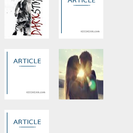
Warning
: Use of undefined
Warning
: Use of undefined
constant article_topic -
constant article_topic -
assumed 'article_topic' (this
assumed 'article_topic' (this
will throw an Error in a future
will throw an Error in a future
version of PHP) in
version of PHP) in
/home/keedkean/domains/keedkean.com/public_html/include/article/sh
/home/keedkean/domains/keedkean.com/pub
on line
534
on line
534
DARKSTORY เรื่องนี้มีแต่คน
High Profile Fresh chennai
โฉด
Female Escorts service
Warning
: Use of undefined
Warning
: Use of undefined
constant article_topic -
constant article_topic -
assumed 'article_topic' (this
assumed 'article_topic' (this
will throw an Error in a future
will throw an Error in a future