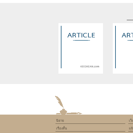
Warning
: Use of undefined
Warning
: U
constant article_topic -
constant a
assumed 'article_topic' (this
assumed 'arti
will throw an Error in a future
will throw an 
version of PHP) in
version
/home/keedkean/domains/keedkean.com/pub
/home/keedke
on line
534
on l
นิยาย
เว
ซอมบี้ครองโลก
ก็อกๆ หัวใจห้อง
เรื่องสั้น
แจ
ครับ