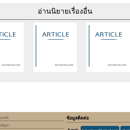
อ่านนิยายเรื่องอื่น
se of undefined
Warning
: Use of undefined
Warning
: Use of undefine
rticle_topic -
constant article_topic -
constant article_topic -
cle_topic' (this
assumed 'article_topic' (this
assumed 'article_topic' (thi
Error in a future
will throw an Error in a future
will throw an Error in a futu
 of PHP) in
version of PHP) in
version of PHP) in
lic_html/include/article/show.php
an/domains/keedkean.com/public_html/include/article/show.php
/home/keedkean/domains/keedkean.com/public_html/inc
/home/keedkean/domains/k
ine
534
on line
534
on line
534
ข้อมูลติดต่อ
็บบอร์ด
นี้มีคนอยู่รึเปล่า
#STAY WITH ME. [ Boy's love
วันๆของฉันก็เป็นอย่างงี้แหล
้งปัญหา
 [Yaoi]
]
E-mail: