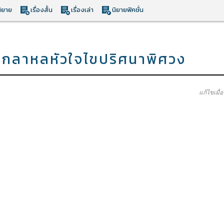
ิยาย
เรื่องสั้น
เรื่องเล่า
นิยายฟิคชั่น
โกลาหลหัวใจไขปริศนาพิศวง
แก้ไขเมื่