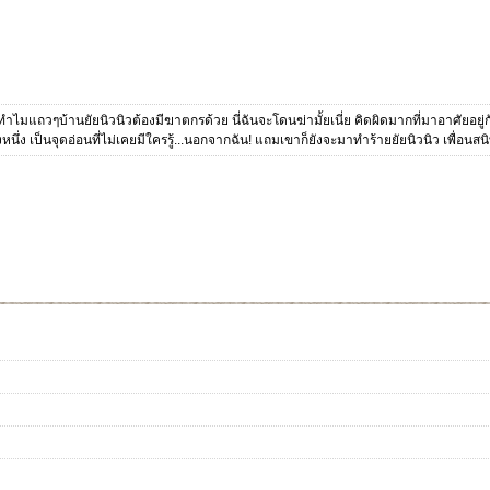
 ทำไมแถวๆบ้านยัยนิวนิวต้องมีฆาตกรด้วย นี่ฉันจะโดนฆ่ามั้ยเนี่ย คิดผิดมากที่มาอาศัยอยู่
างหนึ่ง เป็นจุดอ่อนที่ไม่เคยมีใครรู้...นอกจากฉัน! แถมเขาก็ยังจะมาทำร้ายยัยนิวนิว เพื่อน