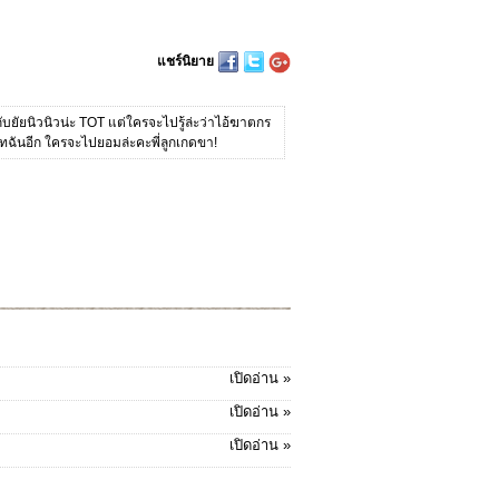
แชร์นิยาย
กับยัยนิวนิวน่ะ TOT แต่ใครจะไปรู้ล่ะว่าไอ้ฆาตกร
สนิทฉันอีก ใครจะไปยอมล่ะคะพี่ลูกเกดขา!
เปิดอ่าน »
เปิดอ่าน »
เปิดอ่าน »