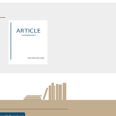
d
Warning
: Use of undefined
constant article_topic -
s
assumed 'article_topic' (this
re
will throw an Error in a future
version of PHP) in
lude/article/show.php
eedkean.com/public_html/include/article/show.php
/home/keedkean/domains/keedkean.com/public_html/include/article
on line
534
ะ
blood chain พันธนาการสีเลือด