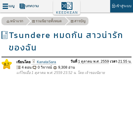
เมนู
บทความ
เข้าสู่ระบบ
KEEDKEAN
หน้าแรก
รวมนิยายทั้งหมด
สารบัญ
Tsundere หมดกัน สาวน่ารัก
ของฉัน
วันที่
1 ตุลาคม พ.ศ. 2559
เวลา
21.55 น.
เขียนโดย
KanataSara
8.7
4 ตอน
0 วิจารณ์
9,308 อ่าน
แก้ไขเมื่อ 1 ตุลาคม พ.ศ. 2559 23.52 น. โดย เจ้าของนิยาย