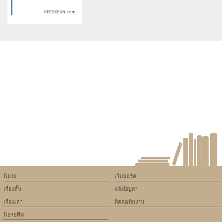
Bad Brother พี่ชายคนเนี้ย ฉัน
[Inazuma go]ฤดูป่วนรักใสๆ
เกลียดที่สุด!
หัวใจของนาย
Warning
: Use of undefined
constant article_topic -
assumed 'article_topic' (this
will throw an Error in a future
version of PHP) in
/home/keedkean/domains/keedkean.com/public_html/include/article/sh
on line
534
กล้าเสี่ยงกับผมไหมครับ พี่ชาย
หน้าหวาน
นิยาย
เว็บบอร์ด
เรื่องสั้น
แจ้งปัญหา
เรื่องเล่า
ติดต่อทีมงาน
นิยายฟิค