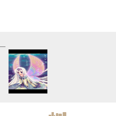
d
Warning
: Use of undefined
constant article_topic -
s
assumed 'article_topic' (this