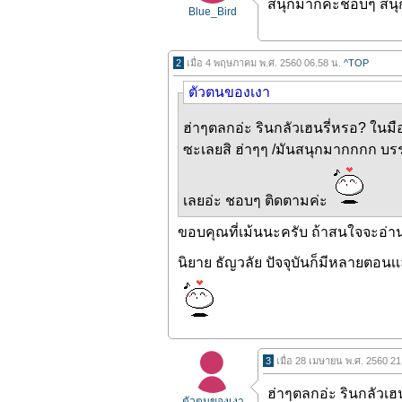
สนุกมากค่ะชอบๆ สน
Blue_Bird
2
เมื่อ 4 พฤษภาคม พ.ศ. 2560 06.58 น.
^TOP
ตัวตนของเงา
ฮ่าๆตลกอ่ะ รินกลัวเฮนรี่หรอ? ในมือก็
ซะเลยสิ ฮ่าๆๆ /มันสนุกมากกกก บรร
เลยอ่ะ ชอบๆ ติดตามค่ะ
ขอบคุณที่เม้นนะครับ ถ้าสนใจจะอ่านต
นิยาย ธัญวลัย ปัจจุบันก็มีหลายตอนเเล
3
เมื่อ 28 เมษายน พ.ศ. 2560 2
ฮ่าๆตลกอ่ะ รินกลัวเฮนร
ตัวตนของเงา