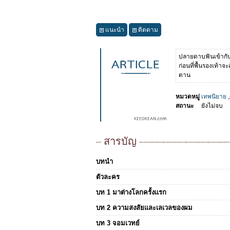
แนะนำ
ติดตาม
ปลายดาบฟันเข้ากับ
ก่อนที่พื้นรองเท้าจ
ตาน
หมวดหมู่
เทพนิยาย
,
สถานะ
ยังไม่จบ
สารบัญ
บทนำ
ตัวละคร
บท 1 มาต่างโลกครั้งเเรก
บท 2 ความสงสัยเเละเลเวลของผม
บท 3 จอมเวทย์