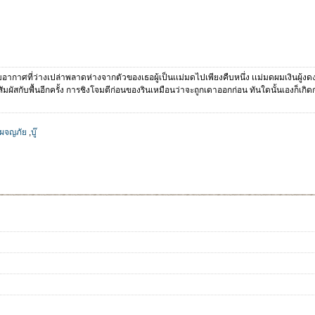
อากาศที่ว่างเปล่าพลาดห่างจากตัวของเธอผู้เป็นเเม่มดไปเพียงคืบหนึ่ง เเม่มดผมเงินผ
ะสัมผัสกับพื้นอีกครั้ง การชิงโจมตีก่อนของรินเหมือนว่าจะถูกเดาออกก่อน ทันใดนั้นเองก็เกิดก
ผจญภัย
,
บู๊