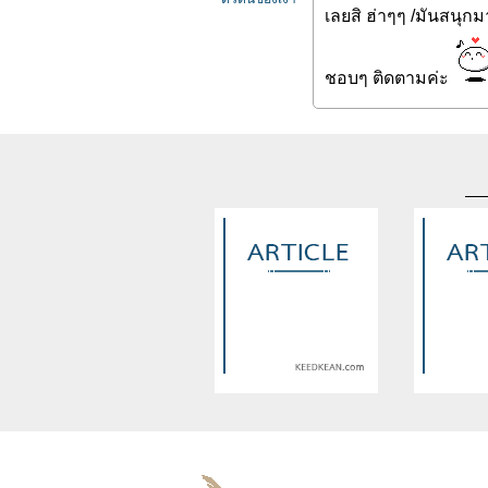
เลยสิ ฮ่าๆๆ /มันสนุก
ชอบๆ ติดตามค่ะ
Warning
: Use of undefined
Warning
: U
constant article_topic -
constant a
assumed 'article_topic' (this
assumed 'arti