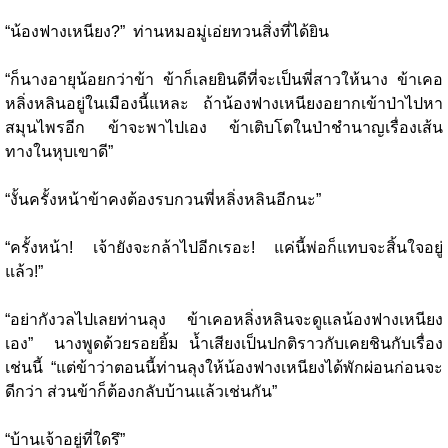
“น้องฟางเหนียง?” ท่านหมอมู่เอ่ยทวนสิ่งที่ได้ยิน
“ก็นางอายุน้อยกว่าข้า ข้าก็เลยยินดีที่จะเป็นพี่สาวให้นาง ข้าเคอ
หลิ่งหลินอยู่ในเมืองนี้แหละ ถ้าน้องฟางเหนียงอยากเข้าป่าไปหา
สมุนไพรอีก ข้าจะพาไปเอง ข้าเติบโตในป่าชำนาญเรื่องเส้น
ทางในหุบเขาดี”
“งั้นครั้งหน้าข้าคงต้องรบกวนพี่หลิ่งหลินอีกนะ”
“ครั้งหน้า! เจ้ายังจะกล้าไปอีกเรอะ! แค่นี้พ่อก็แทบจะสิ้นใจอยู่
แล้ว!”
“อย่ากังวลไปเลยท่านลุง ข้าเคอหลิ่งหลินจะดูแลน้องฟางเหนียง
เอง” นางพูดด้วยรอยยิ้ม น้ำเสียงเป็นปกติราวกับเคยชินกับเรื่อง
เช่นนี้ “แต่ข้าว่าตอนนี้ท่านลุงให้น้องฟางเหนียงได้พักผ่อนก่อนจะ
ดีกว่า ส่วนข้าก็ต้องกลับบ้านแล้วเช่นกัน”
“บ้านเจ้าอยู่ที่ใดรึ”