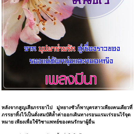
หลังจากสูญเสียภรรยาไป มู่หยางซัวก็พาบุตรสาวเพียงคนเดียวที่
ภรรยาทิ้งไว้เป็นดั่งสมบัติล้ำค่าออกเดินทางรอนแรมเร่รอนไร้จุด
หมาย เพียงเพื่อใช้วิชาแพทย์ของตนรักษาผู้อื่น