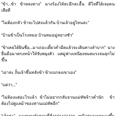
“ข้า...ข้า ข้าหลงทาง” นางร้องไห้สะอึกสะอื้น ดีใจที่ได้เจอคน
เสียที
“ไม่ต้องกลัว ข้าจะไปส่งแล้วกัน บ้านเจ้าอยู่ไหนล่ะ”
“บ้านข้าเป็นโรงหมอ บ้านหมอมู่หยางซัว”
“ข้าเคยได้ยินชื่อ...มาเถอะเดี๋ยวค่ำมืดแล้วจะเดินทางลำบาก” นาง
ยื่นมือมาตรงหน้าให้จับพยุงตัว แต่มู่ฟางเหนียงหมดแรงจนลุกไม่
ขึ้น
“เอาล่ะ งั้นเจ้าขึ้นหลังข้า ข้าแบกลงเขาเอง”
“แต่ว่า...”
“ไม่ต้องแต่อะไรแล้ว ข้าไม่อยากกลับจวนแม่ทัพจ้าวค่ำนัก ข้า
ต้องไปดูแลม้าของท่านแม่ทัพอีก”
“เจ้าค่ะ” นางยอมทำตามที่สั่งอย่างว่าง่าย หญิงสาวแบกนางขึ้น