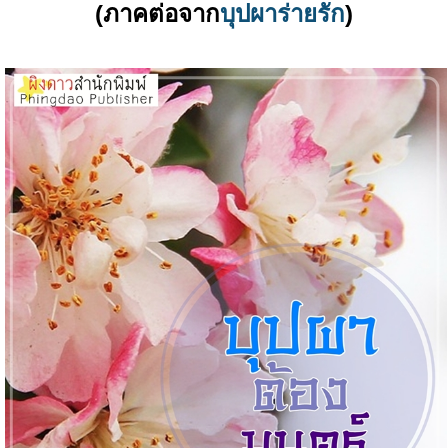
(ภาคต่อจาก
บุปผาร่ายรัก
)