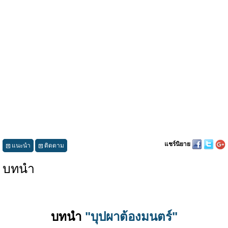
แชร์นิยาย
แนะนำ
ติดตาม
บทนำ
บทนำ
"บุปผาต้องมนตร์"