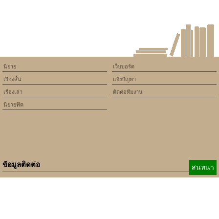
short time ผ่านมาให้จำ
นิยาย
เว็บบอร์ด
เรื่องสั้น
แจ้งปัญหา
เรื่องเล่า
ติดต่อทีมงาน
นิยายฟิค
ข้อมูลติดต่อ
สนทนา
E-mail:
b_beginner@hotmail.com
xbeginner01@gmail.com
เบอร์ติดต่อ:
084-360-5931