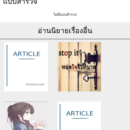
แบบสำรวจ
ไม่มีแบบสำรวจ
อ่านนิยายเรื่องอื่น
Warning
: Use of undefined
Warning
: Use of undefined
constant article_topic -
constant article_topic -
assumed 'article_topic' (this
assumed 'article_topic' (this
will throw an Error in a future
will throw an Error in a future
version of PHP) in
version of PHP) in