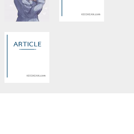
/home/keedkean/domains/keedkean.com/public_html/include/article/sh
/home/keedkean/domains/keedkean.com/pub
on line
534
on line
534
war of god
stop it หยุดใจไว้ที่นาย
Warning
: Use of undefined
Warning
: Use of undefined
constant article_topic -
constant article_topic -
assumed 'article_topic' (this
assumed 'article_topic' (this
will throw an Error in a future
will throw an Error in a future
version of PHP) in
version of PHP) in
/home/keedkean/domains/keedkean.com/public_html/include/article/sh
/home/keedkean/domains/keedkean.com/pub
on line
534
on line
534
ปีสุดท้าย !!! ขอปาร์ตี้เถอะค่ะ !!!
The World Wars 3 วิกฤตเปลี่ยน
โลก
Warning
: Use of undefined
constant article_topic -
assumed 'article_topic' (this
will throw an Error in a future
version of PHP) in
/home/keedkean/domains/keedkean.com/public_html/include/article/sh
on line
534